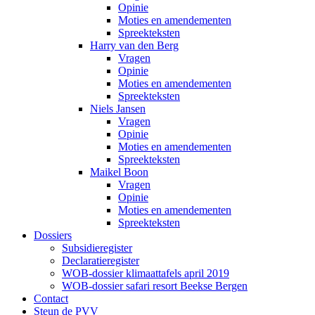
Opinie
Moties en amendementen
Spreekteksten
Harry van den Berg
Vragen
Opinie
Moties en amendementen
Spreekteksten
Niels Jansen
Vragen
Opinie
Moties en amendementen
Spreekteksten
Maikel Boon
Vragen
Opinie
Moties en amendementen
Spreekteksten
Dossiers
Subsidieregister
Declaratieregister
WOB-dossier klimaattafels april 2019
WOB-dossier safari resort Beekse Bergen
Contact
Steun de PVV