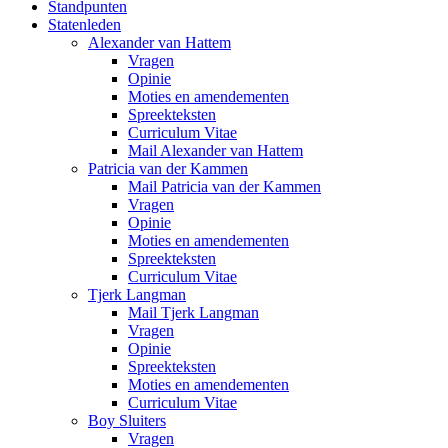
Standpunten
Statenleden
Alexander van Hattem
Vragen
Opinie
Moties en amendementen
Spreekteksten
Curriculum Vitae
Mail Alexander van Hattem
Patricia van der Kammen
Mail Patricia van der Kammen
Vragen
Opinie
Moties en amendementen
Spreekteksten
Curriculum Vitae
Tjerk Langman
Mail Tjerk Langman
Vragen
Opinie
Spreekteksten
Moties en amendementen
Curriculum Vitae
Boy Sluiters
Vragen