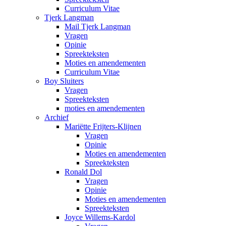
Curriculum Vitae
Tjerk Langman
Mail Tjerk Langman
Vragen
Opinie
Spreekteksten
Moties en amendementen
Curriculum Vitae
Boy Sluiters
Vragen
Spreekteksten
moties en amendementen
Archief
Mariëtte Frijters-Klijnen
Vragen
Opinie
Moties en amendementen
Spreekteksten
Ronald Dol
Vragen
Opinie
Moties en amendementen
Spreekteksten
Joyce Willems-Kardol