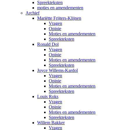
Spreekteksten
moties en amendementen
Archief
Mariëtte Frijters-Klijnen
Vragen
Opinie
Moties en amendementen
Spreekteksten
Ronald Dol
Vragen
Opinie
Moties en amendementen
Spreekteksten
Joyce Willems-Kardol
Vragen
Opinie
Moties en amendementen
Spreekteksten
Louis Roks
Vragen
Opinie
Moties en amendementen
Spreekteksten
Willem Bakker
Vragen