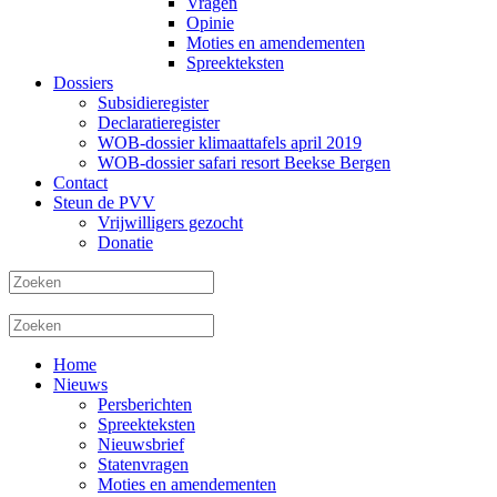
Vragen
Opinie
Moties en amendementen
Spreekteksten
Dossiers
Subsidieregister
Declaratieregister
WOB-dossier klimaattafels april 2019
WOB-dossier safari resort Beekse Bergen
Contact
Steun de PVV
Vrijwilligers gezocht
Donatie
Home
Nieuws
Persberichten
Spreekteksten
Nieuwsbrief
Statenvragen
Moties en amendementen