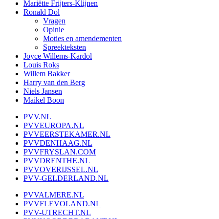
Mariëtte Frijters-Klijnen
Ronald Dol
Vragen
Opinie
Moties en amendementen
Spreekteksten
Joyce Willems-Kardol
Louis Roks
Willem Bakker
Harry van den Berg
Niels Jansen
Maikel Boon
PVV.NL
PVVEUROPA.NL
PVVEERSTEKAMER.NL
PVVDENHAAG.NL
PVVFRYSLAN.COM
PVVDRENTHE.NL
PVVOVERIJSSEL.NL
PVV-GELDERLAND.NL
PVVALMERE.NL
PVVFLEVOLAND.NL
PVV-UTRECHT.NL