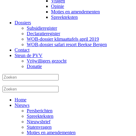
Vragen
Opinie
Moties en amendementen
Spreekteksten
Dossiers
Subsidieregister
Declaratieregister
WOB-dossier klimaattafels april 2019
WOB-dossier safari resort Beekse Bergen
Contact
Steun de PVV
Vrijwilligers gezocht
Donatie
Home
Nieuws
Persberichten
Spreekteksten
Nieuwsbrief
Statenvragen
Moties en amendementen