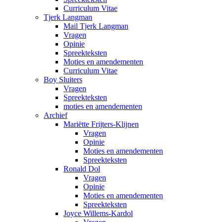
Curriculum Vitae
Tjerk Langman
Mail Tjerk Langman
Vragen
Opinie
Spreekteksten
Moties en amendementen
Curriculum Vitae
Boy Sluiters
Vragen
Spreekteksten
moties en amendementen
Archief
Mariëtte Frijters-Klijnen
Vragen
Opinie
Moties en amendementen
Spreekteksten
Ronald Dol
Vragen
Opinie
Moties en amendementen
Spreekteksten
Joyce Willems-Kardol