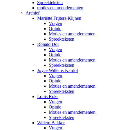
Spreekteksten
moties en amendementen
Archief
Mariëtte Frijters-Klijnen
Vragen
Opinie
Moties en amendementen
Spreekteksten
Ronald Dol
Vragen
Opinie
Moties en amendementen
Spreekteksten
Joyce Willems-Kardol
Vragen
Opinie
Moties en amendementen
Spreekteksten
Louis Roks
Vragen
Opinie
Moties en amendementen
Spreekteksten
Willem Bakker
Vragen