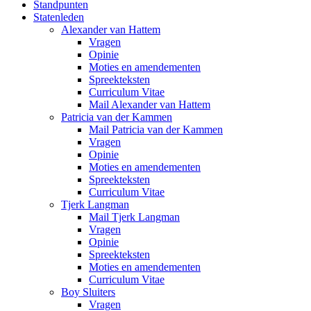
Standpunten
Statenleden
Alexander van Hattem
Vragen
Opinie
Moties en amendementen
Spreekteksten
Curriculum Vitae
Mail Alexander van Hattem
Patricia van der Kammen
Mail Patricia van der Kammen
Vragen
Opinie
Moties en amendementen
Spreekteksten
Curriculum Vitae
Tjerk Langman
Mail Tjerk Langman
Vragen
Opinie
Spreekteksten
Moties en amendementen
Curriculum Vitae
Boy Sluiters
Vragen