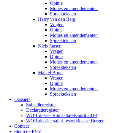
Opinie
Moties en amendementen
Spreekteksten
Harry van den Berg
Vragen
Opinie
Moties en amendementen
Spreekteksten
Niels Jansen
Vragen
Opinie
Moties en amendementen
Spreekteksten
Maikel Boon
Vragen
Opinie
Moties en amendementen
Spreekteksten
Dossiers
Subsidieregister
Declaratieregister
WOB-dossier klimaattafels april 2019
WOB-dossier safari resort Beekse Bergen
Contact
Steun de PVV