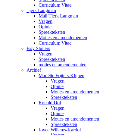
Curriculum Vitae
Tjerk Langman
Mail Tjerk Langman
Vragen
Opinie
Spreekteksten
Moties en amendementen
Curriculum Vitae
Boy Sluiters
Vragen
Spreekteksten
moties en amendementen
Archief
Mariëtte Frijters-Klijnen
Vragen
Opinie
Moties en amendementen
Spreekteksten
Ronald Dol
Vragen
Opinie
Moties en amendementen
Spreekteksten
Joyce Willems-Kardol