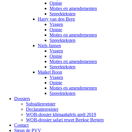
Opinie
Moties en amendementen
Spreekteksten
Harry van den Berg
Vragen
Opinie
Moties en amendementen
Spreekteksten
Niels Jansen
Vragen
Opinie
Moties en amendementen
Spreekteksten
Maikel Boon
Vragen
Opinie
Moties en amendementen
Spreekteksten
Dossiers
Subsidieregister
Declaratieregister
WOB-dossier klimaattafels april 2019
WOB-dossier safari resort Beekse Bergen
Contact
Steun de PVV