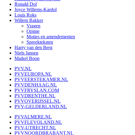
Ronald Dol
Joyce Willems-Kardol
Louis Roks
Willem Bakker
Vragen
Opinie
Moties en amendementen
Spreekteksten
Harry van den Berg
Niels Jansen
Maikel Boon
PVV.NL
PVVEUROPA.NL
PVVEERSTEKAMER.NL
PVVDENHAAG.NL
PVVFRYSLAN.COM
PVVDRENTHE.NL
PVVOVERIJSSEL.NL
PVV-GELDERLAND.NL
PVVALMERE.NL
PVVFLEVOLAND.NL
PVV-UTRECHT.NL
PVVNOORDBRABANT.NL