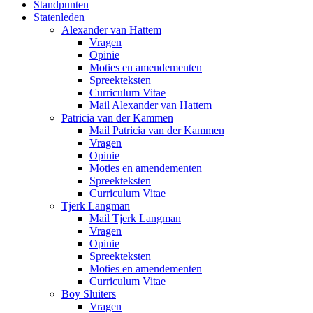
Standpunten
Statenleden
Alexander van Hattem
Vragen
Opinie
Moties en amendementen
Spreekteksten
Curriculum Vitae
Mail Alexander van Hattem
Patricia van der Kammen
Mail Patricia van der Kammen
Vragen
Opinie
Moties en amendementen
Spreekteksten
Curriculum Vitae
Tjerk Langman
Mail Tjerk Langman
Vragen
Opinie
Spreekteksten
Moties en amendementen
Curriculum Vitae
Boy Sluiters
Vragen