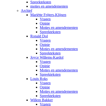
Spreekteksten
moties en amendementen
Archief
Mariëtte Frijters-Klijnen
Vragen
Opinie
Moties en amendementen
Spreekteksten
Ronald Dol
Vragen
Opinie
Moties en amendementen
Spreekteksten
Joyce Willems-Kardol
Vragen
Opinie
Moties en amendementen
Spreekteksten
Louis Roks
Vragen
Opinie
Moties en amendementen
Spreekteksten
Willem Bakker
Vragen