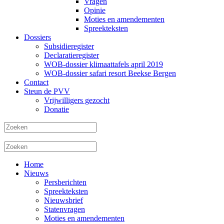
Vragen
Opinie
Moties en amendementen
Spreekteksten
Dossiers
Subsidieregister
Declaratieregister
WOB-dossier klimaattafels april 2019
WOB-dossier safari resort Beekse Bergen
Contact
Steun de PVV
Vrijwilligers gezocht
Donatie
Home
Nieuws
Persberichten
Spreekteksten
Nieuwsbrief
Statenvragen
Moties en amendementen