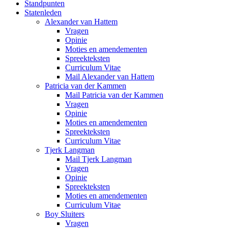
Standpunten
Statenleden
Alexander van Hattem
Vragen
Opinie
Moties en amendementen
Spreekteksten
Curriculum Vitae
Mail Alexander van Hattem
Patricia van der Kammen
Mail Patricia van der Kammen
Vragen
Opinie
Moties en amendementen
Spreekteksten
Curriculum Vitae
Tjerk Langman
Mail Tjerk Langman
Vragen
Opinie
Spreekteksten
Moties en amendementen
Curriculum Vitae
Boy Sluiters
Vragen