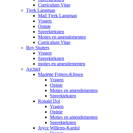
Curriculum Vitae
Tjerk Langman
Mail Tjerk Langman
Vragen
Opinie
Spreekteksten
Moties en amendementen
Curriculum Vitae
Boy Sluiters
Vragen
Spreekteksten
moties en amendementen
Archief
Mariëtte Frijters-Klijnen
Vragen
Opinie
Moties en amendementen
Spreekteksten
Ronald Dol
Vragen
Opinie
Moties en amendementen
Spreekteksten
Joyce Willems-Kardol