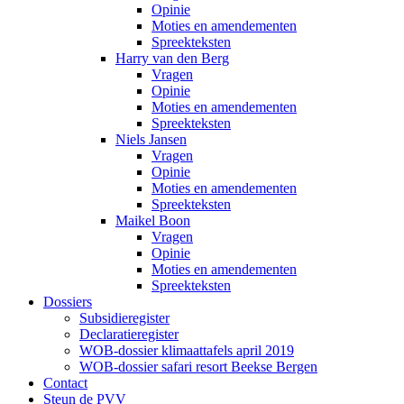
Opinie
Moties en amendementen
Spreekteksten
Harry van den Berg
Vragen
Opinie
Moties en amendementen
Spreekteksten
Niels Jansen
Vragen
Opinie
Moties en amendementen
Spreekteksten
Maikel Boon
Vragen
Opinie
Moties en amendementen
Spreekteksten
Dossiers
Subsidieregister
Declaratieregister
WOB-dossier klimaattafels april 2019
WOB-dossier safari resort Beekse Bergen
Contact
Steun de PVV