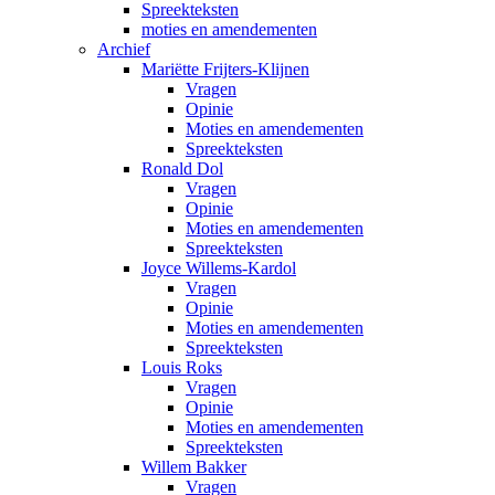
Spreekteksten
moties en amendementen
Archief
Mariëtte Frijters-Klijnen
Vragen
Opinie
Moties en amendementen
Spreekteksten
Ronald Dol
Vragen
Opinie
Moties en amendementen
Spreekteksten
Joyce Willems-Kardol
Vragen
Opinie
Moties en amendementen
Spreekteksten
Louis Roks
Vragen
Opinie
Moties en amendementen
Spreekteksten
Willem Bakker
Vragen