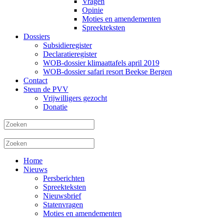
Vragen
Opinie
Moties en amendementen
Spreekteksten
Dossiers
Subsidieregister
Declaratieregister
WOB-dossier klimaattafels april 2019
WOB-dossier safari resort Beekse Bergen
Contact
Steun de PVV
Vrijwilligers gezocht
Donatie
Home
Nieuws
Persberichten
Spreekteksten
Nieuwsbrief
Statenvragen
Moties en amendementen