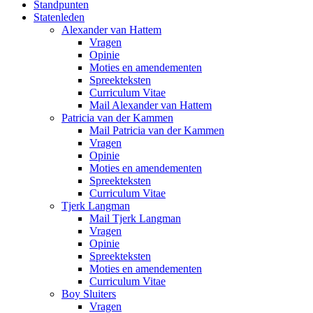
Standpunten
Statenleden
Alexander van Hattem
Vragen
Opinie
Moties en amendementen
Spreekteksten
Curriculum Vitae
Mail Alexander van Hattem
Patricia van der Kammen
Mail Patricia van der Kammen
Vragen
Opinie
Moties en amendementen
Spreekteksten
Curriculum Vitae
Tjerk Langman
Mail Tjerk Langman
Vragen
Opinie
Spreekteksten
Moties en amendementen
Curriculum Vitae
Boy Sluiters
Vragen