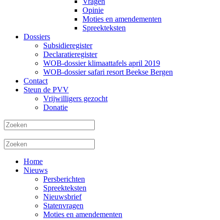
Vragen
Opinie
Moties en amendementen
Spreekteksten
Dossiers
Subsidieregister
Declaratieregister
WOB-dossier klimaattafels april 2019
WOB-dossier safari resort Beekse Bergen
Contact
Steun de PVV
Vrijwilligers gezocht
Donatie
Home
Nieuws
Persberichten
Spreekteksten
Nieuwsbrief
Statenvragen
Moties en amendementen