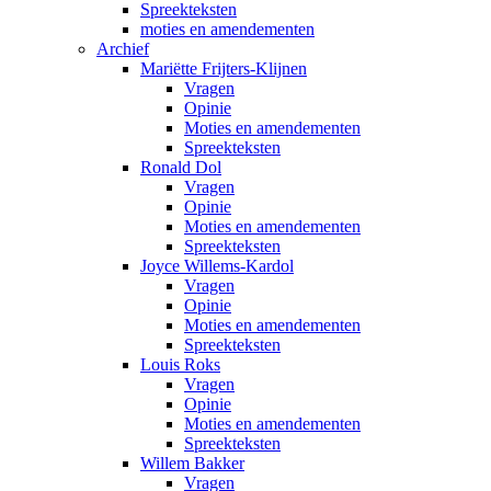
Spreekteksten
moties en amendementen
Archief
Mariëtte Frijters-Klijnen
Vragen
Opinie
Moties en amendementen
Spreekteksten
Ronald Dol
Vragen
Opinie
Moties en amendementen
Spreekteksten
Joyce Willems-Kardol
Vragen
Opinie
Moties en amendementen
Spreekteksten
Louis Roks
Vragen
Opinie
Moties en amendementen
Spreekteksten
Willem Bakker
Vragen