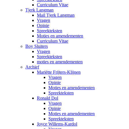
Curriculum Vitae
Tjerk Langman
Mail Tjerk Langman
Vragen
Opinie
Spreekteksten
Moties en amendementen
Curriculum Vitae
Boy Sluiters
Vragen
Spreekteksten
moties en amendementen
Archief
Mariëtte Frijters-Klijnen
Vragen
Opinie
Moties en amendementen
Spreekteksten
Ronald Dol
Vragen
Opinie
Moties en amendementen
Spreekteksten
Joyce Willems-Kardol