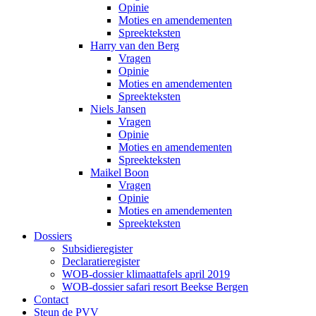
Opinie
Moties en amendementen
Spreekteksten
Harry van den Berg
Vragen
Opinie
Moties en amendementen
Spreekteksten
Niels Jansen
Vragen
Opinie
Moties en amendementen
Spreekteksten
Maikel Boon
Vragen
Opinie
Moties en amendementen
Spreekteksten
Dossiers
Subsidieregister
Declaratieregister
WOB-dossier klimaattafels april 2019
WOB-dossier safari resort Beekse Bergen
Contact
Steun de PVV