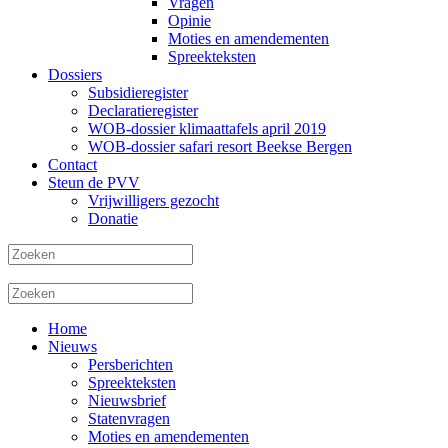
Vragen
Opinie
Moties en amendementen
Spreekteksten
Dossiers
Subsidieregister
Declaratieregister
WOB-dossier klimaattafels april 2019
WOB-dossier safari resort Beekse Bergen
Contact
Steun de PVV
Vrijwilligers gezocht
Donatie
Home
Nieuws
Persberichten
Spreekteksten
Nieuwsbrief
Statenvragen
Moties en amendementen