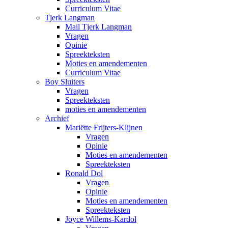
Curriculum Vitae
Tjerk Langman
Mail Tjerk Langman
Vragen
Opinie
Spreekteksten
Moties en amendementen
Curriculum Vitae
Boy Sluiters
Vragen
Spreekteksten
moties en amendementen
Archief
Mariëtte Frijters-Klijnen
Vragen
Opinie
Moties en amendementen
Spreekteksten
Ronald Dol
Vragen
Opinie
Moties en amendementen
Spreekteksten
Joyce Willems-Kardol