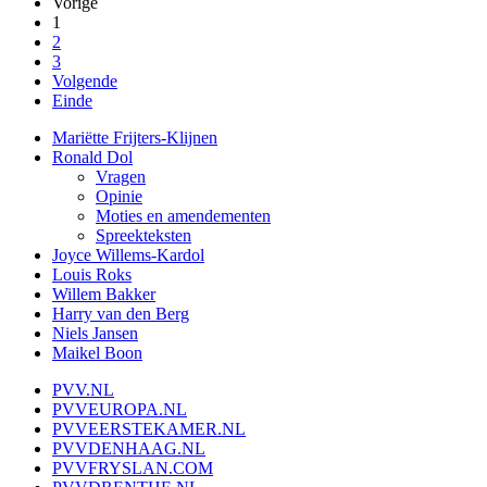
Vorige
1
2
3
Volgende
Einde
Mariëtte Frijters-Klijnen
Ronald Dol
Vragen
Opinie
Moties en amendementen
Spreekteksten
Joyce Willems-Kardol
Louis Roks
Willem Bakker
Harry van den Berg
Niels Jansen
Maikel Boon
PVV.NL
PVVEUROPA.NL
PVVEERSTEKAMER.NL
PVVDENHAAG.NL
PVVFRYSLAN.COM