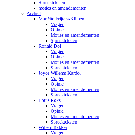
Spreekteksten
moties en amendementen
Archief
Mariëtte Frijters-Klijnen
Vragen
Opinie
Moties en amendementen
Spreekteksten
Ronald Dol
Vragen
Opinie
Moties en amendementen
Spreekteksten
Joyce Willems-Kardol
Vragen
Opinie
Moties en amendementen
Spreekteksten
Louis Roks
Vragen
Opinie
Moties en amendementen
Spreekteksten
Willem Bakker
Vragen