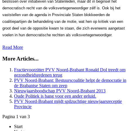
beslissen over initiatieven van Statenleden, maar dit in beginsel het
democratisch recht van de volksvertegenwoordiger zélf is.
Ook bij het
vaststellen van de agenda in Provinciale Staten blokkeerden de
coalitiepartijen de behandeling van de motie, wat hen op kritiek van een
groot deel van de oppositie kwam te staan, die zich eveneens aangetast
voelen in hun democratische rechten als volksvertegenwoordiger.
Read More
More Articles...
Fractievoorzitter PVV Noord-Brabant Ronald Dol treedt om
gezondheidsredenen terug
PVV Noord-Brabant: Bestuurscoalitie helpt de democratie in
de Brabantse Staten om zeep
Nieuwjaarsboodschap PVV Noord-Brabant 2013
Oude Politiek is bang voor een ander geluid.
PVV Noord-Brab​ant mijdt spilzuchtige nieuwjaarsreceptie
Provincie
Pagina 1 van 3
Start