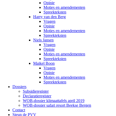
Opinie
Moties en amendementen
Spreekteksten
Harry van den Berg
Vragen
Opinie
Moties en amendementen
Spreekteksten
Niels Jansen
Vragen
Opinie
Moties en amendementen
Spreekteksten
Maikel Boon
Vragen
Opinie
Moties en amendementen
Spreekteksten
Dossiers
Subsidieregister
Declaratieregister
WOB-dossier klimaattafels april 2019
WOB-dossier safari resort Beekse Bergen
Contact
Steun de PVV