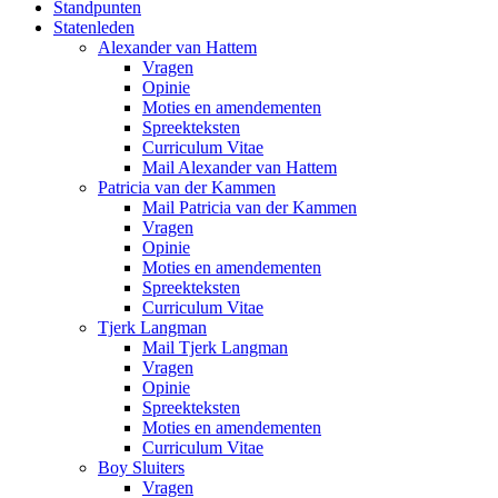
Standpunten
Statenleden
Alexander van Hattem
Vragen
Opinie
Moties en amendementen
Spreekteksten
Curriculum Vitae
Mail Alexander van Hattem
Patricia van der Kammen
Mail Patricia van der Kammen
Vragen
Opinie
Moties en amendementen
Spreekteksten
Curriculum Vitae
Tjerk Langman
Mail Tjerk Langman
Vragen
Opinie
Spreekteksten
Moties en amendementen
Curriculum Vitae
Boy Sluiters
Vragen