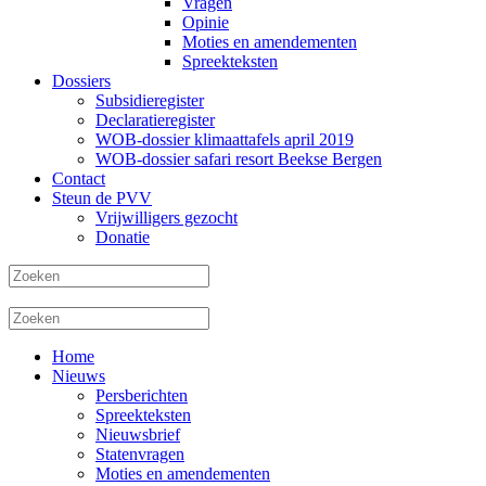
Vragen
Opinie
Moties en amendementen
Spreekteksten
Dossiers
Subsidieregister
Declaratieregister
WOB-dossier klimaattafels april 2019
WOB-dossier safari resort Beekse Bergen
Contact
Steun de PVV
Vrijwilligers gezocht
Donatie
Home
Nieuws
Persberichten
Spreekteksten
Nieuwsbrief
Statenvragen
Moties en amendementen