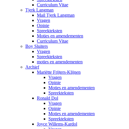
Curriculum Vitae
Tjerk Langman
Mail Tjerk Langman
Vragen
Opinie
Spreekteksten
Moties en amendementen
Curriculum Vitae
Boy Sluiters
Vragen
Spreekteksten
moties en amendementen
Archief
Mariëtte Frijters-Klijnen
Vragen
Opinie
Moties en amendementen
Spreekteksten
Ronald Dol
Vragen
Opinie
Moties en amendementen
Spreekteksten
Joyce Willems-Kardol