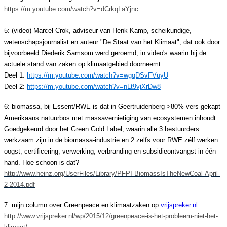
https://m.youtube.com/watch?v=dCrkqLaYjnc
5: (video) Marcel Crok, adviseur van Henk Kamp, scheikundige,
wetenschapsjournalist en auteur "De Staat van het Klimaat", dat ook door
bijvoorbeeld Diederik Samsom werd geroemd, in video's waarin hij de
actuele stand van zaken op klimaatgebied doorneemt:
Deel 1:
https://m.youtube.com/watch?v=wgqDSvFVuyU
Deel 2:
https://m.youtube.com/watch?v=nLt9vjXrDw8
6: biomassa, bij Essent/RWE is dat in Geertruidenberg >80% vers gekapt
Amerikaans natuurbos met massavernietiging van ecosystemen inhoudt.
Goedgekeurd door het Green Gold Label, waarin alle 3 bestuurders
werkzaam zijn in de biomassa-industrie en 2 zelfs voor RWE zélf werken:
oogst, certificering, verwerking, verbranding en subsidieontvangst in één
hand. Hoe schoon is dat?
http://www.heinz.org/UserFiles/Library/PFPI-BiomassIsTheNewCoal-April-
2-2014.pdf
7: mijn column over Greenpeace en klimaatzaken op
vrijspreker.nl
:
http://www.vrijspreker.nl/wp/2015/12/greenpeace-is-het-probleem-niet-het-