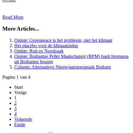
klimaat/
Read More
More Articles...
Opinie: Greenpeace is het probleem, niet het klimaat
Het placebo voor de klimaatziekte
Opinie: Ruit en Noodzaak
Opinie: Brabantse Pellet Maatschappij (BPM) haalt biomassa
uit Brabantse bossen
Column: Alternatieve Nieuwjaarstoespraak Brabant
Pagina 1 van 4
Start
Vorige
1
2
3
4
Volgende
Einde