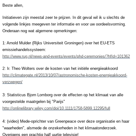
Beste allen,
Initiatieven zijn meestal zeer te prijzen. In dit geval wil ik u slechts de
volgende linkjes meegeven ter informatie en voor uw oordeelsvorming.
Onderaan nog wat algemene opmerkingen:
1: Arnold Mulder (Rijks Universiteit Groningen) over het EU-ETS
emissiehandelssysteem:
http://www.rug.nl/news-and-events/events/phd-ceremonies/?hfId=101362
2: Ir. Theo Wolters over de kosten van het initiële energiieakkoord
http://climategate.nl/2013/10/07/astronomische-kosten-energieakkoord-
verzwegen/
3: Statisticus Bjorn Lomborg over de effecten op het klimaat van alle
voorgestelde maatrgelen bij "Parijs"
http://onlinelibrary.wiley.com/doi/10.1111/1758-5899.12295/full
4: (video) Mede-oprichter van Greenpeace over deze organisatie en haar
"waarheden", alsmede de onzekerheden in het klimaatonderzoek.
Overigens een prachtig half uurtje televisie!