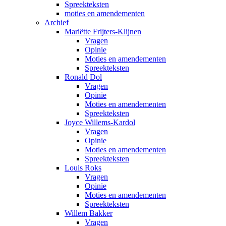
Spreekteksten
moties en amendementen
Archief
Mariëtte Frijters-Klijnen
Vragen
Opinie
Moties en amendementen
Spreekteksten
Ronald Dol
Vragen
Opinie
Moties en amendementen
Spreekteksten
Joyce Willems-Kardol
Vragen
Opinie
Moties en amendementen
Spreekteksten
Louis Roks
Vragen
Opinie
Moties en amendementen
Spreekteksten
Willem Bakker
Vragen