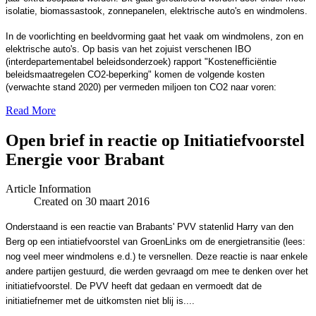
isolatie, biomassastook, zonnepanelen, elektrische auto's en windmolens.
In de voorlichting en beeldvorming gaat het vaak om windmolens, zon en
elektrische auto's. Op basis van het zojuist verschenen IBO
(interdepartementabel beleidsonderzoek) rapport "Kostenefficiëntie
beleidsmaatregelen CO2-beperking" komen de volgende kosten
(verwachte stand 2020) per vermeden miljoen ton CO2 naar voren:
Read More
Open brief in reactie op Initiatiefvoorstel
Energie voor Brabant
Article Information
Created on 30 maart 2016
Onderstaand is een reactie van Brabants' PVV statenlid Harry van den
Berg op een intiatiefvoorstel van GroenLinks om de energietransitie (lees:
nog veel meer windmolens e.d.) te versnellen. Deze reactie is naar enkele
andere partijen gestuurd, die werden gevraagd om mee te denken over het
initiatiefvoorstel. De PVV heeft dat gedaan en vermoedt dat de
initiatiefnemer met de uitkomsten niet blij is....