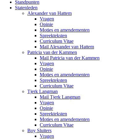
Standpunten
Statenleden
Alexander van Hattem
Vragen
Opinie
Moties en amendementen
Spreekteksten
Curriculum Vitae
Mail Alexander van Hattem
Patricia van der Kammen
Mail Patricia van der Kammen
Vragen
Opinie
Moties en amendementen
Spreekteksten
Curriculum Vitae
Tjerk Langman
Mail Tjerk Langman
Vragen
Opinie
Spreekteksten
Moties en amendementen
Curriculum Vitae
Boy Sluiters
Vragen