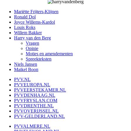
Mariëtte Frijters-Klijnen
Ronald Dol
Joyce Willems-Kardol
Louis Roks
Willem Bakker
Harry van den Berg
Vragen
Opinie
Moties en amendementen
Spreekteksten
Niels Jansen
Maikel Boon
PVV.NL
PVVEUROPA.NL
PVVEERSTEKAMER.NL
PVVDENHAAG.NL
PVVFRYSLAN.COM
PVVDRENTHE.NL
PVVOVERIJSSEL.NL
PVV-GELDERLAND.NL
PVVALMERE.NL