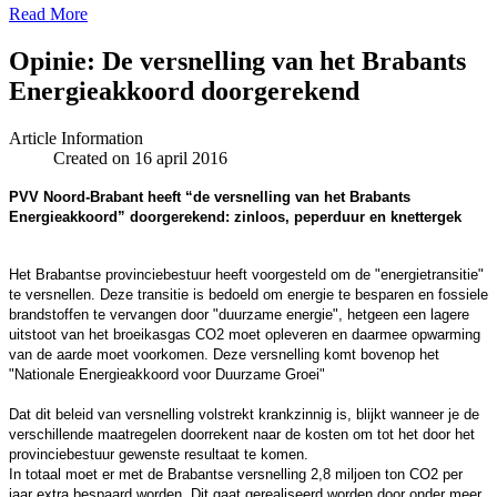
Read More
Opinie: De versnelling van het Brabants
Energieakkoord doo‏rgerekend
Article Information
Created on 16 april 2016
PVV Noord-Brabant heeft “de versnelling van het Brabants
Energieakkoord” doorgerekend: zinloos, peperduur en knettergek
Het Brabantse provinciebestuur heeft voorgesteld om de "energietransitie"
te versnellen. Deze transitie is bedoeld om energie te besparen en fossiele
brandstoffen te vervangen door "duurzame energie", hetgeen een lagere
uitstoot van het broeikasgas CO2 moet opleveren en daarmee opwarming
van de aarde moet voorkomen. Deze versnelling komt bovenop het
"Nationale Energieakkoord voor Duurzame Groei"
Dat dit beleid van versnelling volstrekt krankzinnig is, blijkt wanneer je de
verschillende maatregelen doorrekent naar de kosten om tot het door het
provinciebestuur gewenste resultaat te komen.
In totaal moet er met de Brabantse versnelling 2,8 miljoen ton CO2 per
jaar extra bespaard worden. Dit gaat gerealiseerd worden door onder meer