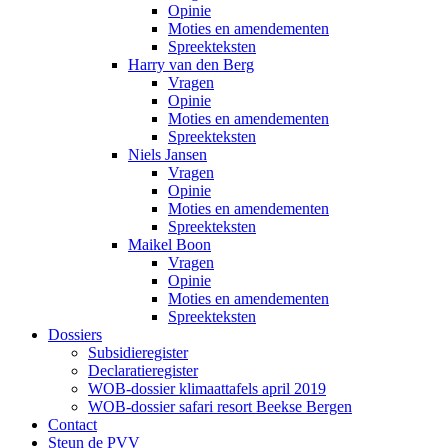
Opinie
Moties en amendementen
Spreekteksten
Harry van den Berg
Vragen
Opinie
Moties en amendementen
Spreekteksten
Niels Jansen
Vragen
Opinie
Moties en amendementen
Spreekteksten
Maikel Boon
Vragen
Opinie
Moties en amendementen
Spreekteksten
Dossiers
Subsidieregister
Declaratieregister
WOB-dossier klimaattafels april 2019
WOB-dossier safari resort Beekse Bergen
Contact
Steun de PVV