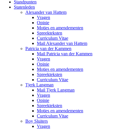
Standpunten
Statenleden
Alexander van Hattem
Vragen
Opinie
Moties en amendementen
Spreekteksten
Curriculum Vitae
Mail Alexander van Hattem
Patricia van der Kammen
Mail Patricia van der Kammen
Vragen
Opinie
Moties en amendementen
Spreekteksten
Curriculum Vitae
Tjerk Langman
Mail Tjerk Langman
Vragen
Opinie
Spreekteksten
Moties en amendementen
Curriculum Vitae
Boy Sluiters
Vragen