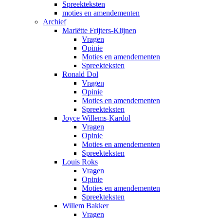
Spreekteksten
moties en amendementen
Archief
Mariëtte Frijters-Klijnen
Vragen
Opinie
Moties en amendementen
Spreekteksten
Ronald Dol
Vragen
Opinie
Moties en amendementen
Spreekteksten
Joyce Willems-Kardol
Vragen
Opinie
Moties en amendementen
Spreekteksten
Louis Roks
Vragen
Opinie
Moties en amendementen
Spreekteksten
Willem Bakker
Vragen