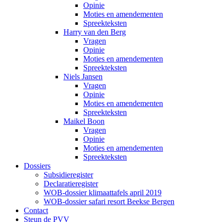
Opinie
Moties en amendementen
Spreekteksten
Harry van den Berg
Vragen
Opinie
Moties en amendementen
Spreekteksten
Niels Jansen
Vragen
Opinie
Moties en amendementen
Spreekteksten
Maikel Boon
Vragen
Opinie
Moties en amendementen
Spreekteksten
Dossiers
Subsidieregister
Declaratieregister
WOB-dossier klimaattafels april 2019
WOB-dossier safari resort Beekse Bergen
Contact
Steun de PVV