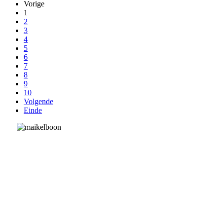
Vorige
1
2
3
4
5
6
7
8
9
10
Volgende
Einde