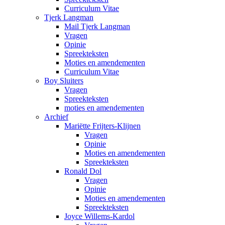
Curriculum Vitae
Tjerk Langman
Mail Tjerk Langman
Vragen
Opinie
Spreekteksten
Moties en amendementen
Curriculum Vitae
Boy Sluiters
Vragen
Spreekteksten
moties en amendementen
Archief
Mariëtte Frijters-Klijnen
Vragen
Opinie
Moties en amendementen
Spreekteksten
Ronald Dol
Vragen
Opinie
Moties en amendementen
Spreekteksten
Joyce Willems-Kardol