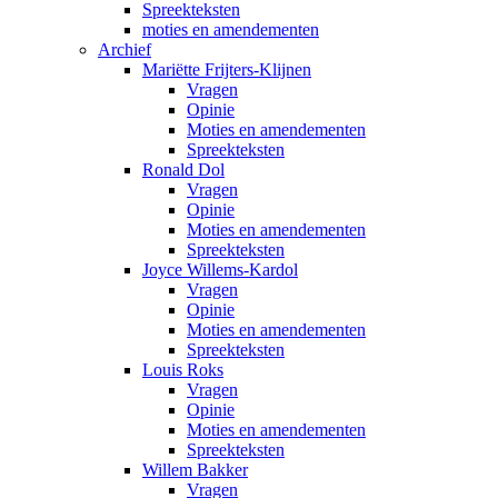
Spreekteksten
moties en amendementen
Archief
Mariëtte Frijters-Klijnen
Vragen
Opinie
Moties en amendementen
Spreekteksten
Ronald Dol
Vragen
Opinie
Moties en amendementen
Spreekteksten
Joyce Willems-Kardol
Vragen
Opinie
Moties en amendementen
Spreekteksten
Louis Roks
Vragen
Opinie
Moties en amendementen
Spreekteksten
Willem Bakker
Vragen