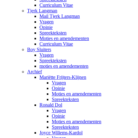
Curriculum Vitae
Tjerk Langman
Mail Tjerk Langman
Vragen
Opinie
Spreekteksten
Moties en amendementen
Curriculum Vitae
Boy Sluiters
Vragen
Spreekteksten
moties en amendementen
Archief
Mariëtte Frijters-Klijnen
Vragen
Opinie
Moties en amendementen
Spreekteksten
Ronald Dol
Vragen
Opinie
Moties en amendementen
Spreekteksten
Joyce Willems-Kardol