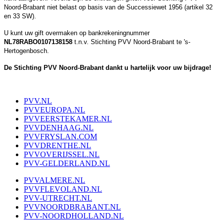
Noord-Brabant niet belast op basis van de Successiewet 1956 (artikel 32
en 33 SW).
U kunt uw gift overmaken op bankrekeningnummer
NL78RABO0107138158
t.n.v. Stichting PVV Noord-Brabant te 's-
Hertogenbosch.
De Stichting PVV Noord-Brabant dankt u hartelijk voor uw bijdrage!
PVV.NL
PVVEUROPA.NL
PVVEERSTEKAMER.NL
PVVDENHAAG.NL
PVVFRYSLAN.COM
PVVDRENTHE.NL
PVVOVERIJSSEL.NL
PVV-GELDERLAND.NL
PVVALMERE.NL
PVVFLEVOLAND.NL
PVV-UTRECHT.NL
PVVNOORDBRABANT.NL
PVV-NOORDHOLLAND.NL