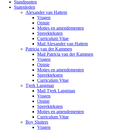
Standpunten
Statenleden
Alexander van Hattem
Vragen
Opinie
Moties en amendementen
Spreekteksten
Curriculum Vitae
Mail Alexander van Hattem
Patricia van der Kammen
Mail Patricia van der Kammen
Vragen
Opinie
Moties en amendementen
Spreekteksten
Curriculum Vitae
Tjerk Langman
Mail Tjerk Langman
Vragen
Opinie
Spreekteksten
Moties en amendementen
Curriculum Vitae
Boy Sluiters
Vragen