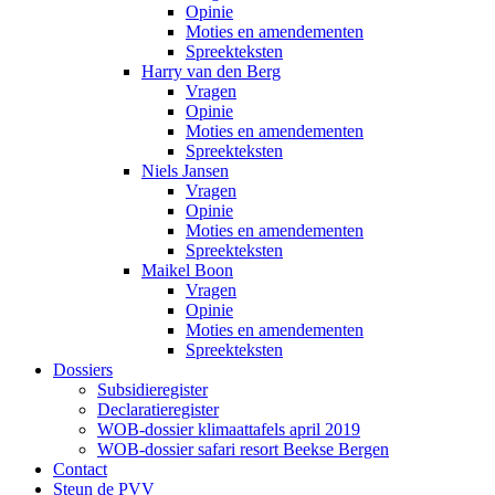
Opinie
Moties en amendementen
Spreekteksten
Harry van den Berg
Vragen
Opinie
Moties en amendementen
Spreekteksten
Niels Jansen
Vragen
Opinie
Moties en amendementen
Spreekteksten
Maikel Boon
Vragen
Opinie
Moties en amendementen
Spreekteksten
Dossiers
Subsidieregister
Declaratieregister
WOB-dossier klimaattafels april 2019
WOB-dossier safari resort Beekse Bergen
Contact
Steun de PVV