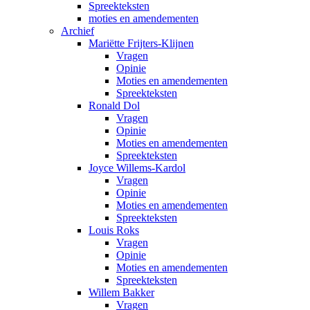
Spreekteksten
moties en amendementen
Archief
Mariëtte Frijters-Klijnen
Vragen
Opinie
Moties en amendementen
Spreekteksten
Ronald Dol
Vragen
Opinie
Moties en amendementen
Spreekteksten
Joyce Willems-Kardol
Vragen
Opinie
Moties en amendementen
Spreekteksten
Louis Roks
Vragen
Opinie
Moties en amendementen
Spreekteksten
Willem Bakker
Vragen