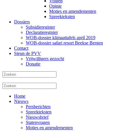
Vragen
Opinie
Moties en amendementen
Spreekteksten
Dossiers
Subsidieregister
Declaratieregister
WOB-dossier klimaattafels april 2019
WOB-dossier safari resort Beekse Bergen
Contact
Steun de PVV
Vrijwilligers gezocht
Donatie
Home
Nieuws
Persberichten
Spreekteksten
Nieuwsbrief
Statenvragen
Moties en amendementen