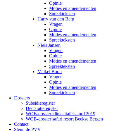
Opinie
Moties en amendementen
Spreekteksten
Harry van den Berg
Vragen
Opinie
Moties en amendementen
Spreekteksten
Niels Jansen
Vragen
Opinie
Moties en amendementen
Spreekteksten
Maikel Boon
Vragen
Opinie
Moties en amendementen
Spreekteksten
Dossiers
Subsidieregister
Declaratieregister
WOB-dossier klimaattafels april 2019
WOB-dossier safari resort Beekse Bergen
Contact
Steun de PVV