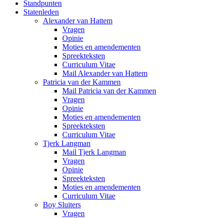
Standpunten
Statenleden
Alexander van Hattem
Vragen
Opinie
Moties en amendementen
Spreekteksten
Curriculum Vitae
Mail Alexander van Hattem
Patricia van der Kammen
Mail Patricia van der Kammen
Vragen
Opinie
Moties en amendementen
Spreekteksten
Curriculum Vitae
Tjerk Langman
Mail Tjerk Langman
Vragen
Opinie
Spreekteksten
Moties en amendementen
Curriculum Vitae
Boy Sluiters
Vragen