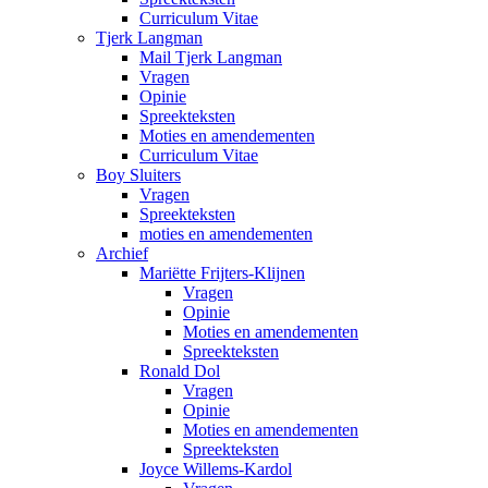
Curriculum Vitae
Tjerk Langman
Mail Tjerk Langman
Vragen
Opinie
Spreekteksten
Moties en amendementen
Curriculum Vitae
Boy Sluiters
Vragen
Spreekteksten
moties en amendementen
Archief
Mariëtte Frijters-Klijnen
Vragen
Opinie
Moties en amendementen
Spreekteksten
Ronald Dol
Vragen
Opinie
Moties en amendementen
Spreekteksten
Joyce Willems-Kardol