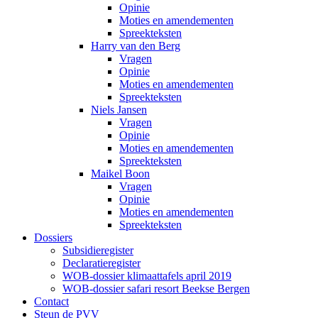
Opinie
Moties en amendementen
Spreekteksten
Harry van den Berg
Vragen
Opinie
Moties en amendementen
Spreekteksten
Niels Jansen
Vragen
Opinie
Moties en amendementen
Spreekteksten
Maikel Boon
Vragen
Opinie
Moties en amendementen
Spreekteksten
Dossiers
Subsidieregister
Declaratieregister
WOB-dossier klimaattafels april 2019
WOB-dossier safari resort Beekse Bergen
Contact
Steun de PVV