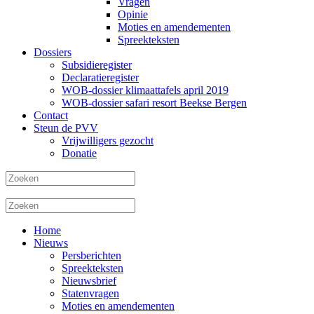
Vragen
Opinie
Moties en amendementen
Spreekteksten
Dossiers
Subsidieregister
Declaratieregister
WOB-dossier klimaattafels april 2019
WOB-dossier safari resort Beekse Bergen
Contact
Steun de PVV
Vrijwilligers gezocht
Donatie
Home
Nieuws
Persberichten
Spreekteksten
Nieuwsbrief
Statenvragen
Moties en amendementen