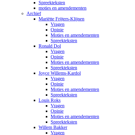
Spreekteksten
moties en amendementen
Archief
Mariëtte Frijters-Klijnen
Vragen
Opinie
Moties en amendementen
Spreekteksten
Ronald Dol
Vragen
Opinie
Moties en amendementen
Spreekteksten
Joyce Willems-Kardol
Vragen
Opinie
Moties en amendementen
Spreekteksten
Louis Roks
Vragen
Opinie
Moties en amendementen
Spreekteksten
Willem Bakker
Vragen