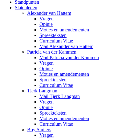
Standpunten
Statenleden
Alexander van Hattem
Vragen
Opinie
Moties en amendementen
Spreekteksten
Curriculum Vitae
Mail Alexander van Hattem
Patricia van der Kammen
Mail Patricia van der Kammen
Vragen
Opinie
Moties en amendementen
Spreekteksten
Curriculum Vitae
Tjerk Langman
Mail Tjerk Langman
Vragen
Opinie
Spreekteksten
Moties en amendementen
Curriculum Vitae
Boy Sluiters
Vragen