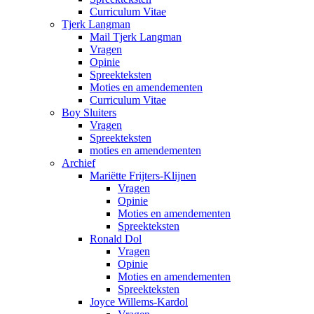
Curriculum Vitae
Tjerk Langman
Mail Tjerk Langman
Vragen
Opinie
Spreekteksten
Moties en amendementen
Curriculum Vitae
Boy Sluiters
Vragen
Spreekteksten
moties en amendementen
Archief
Mariëtte Frijters-Klijnen
Vragen
Opinie
Moties en amendementen
Spreekteksten
Ronald Dol
Vragen
Opinie
Moties en amendementen
Spreekteksten
Joyce Willems-Kardol