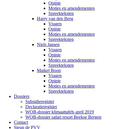
Opinie
Moties en amendementen
Spreekteksten
Harry van den Berg
Vragen
Opinie
Moties en amendementen
Spreekteksten
Niels Jansen
Vragen
Opinie
Moties en amendementen
Spreekteksten
Maikel Boon
Vragen
Opinie
Moties en amendementen
Spreekteksten
Dossiers
Subsidieregister
Declaratieregister
WOB-dossier klimaattafels april 2019
WOB-dossier safari resort Beekse Bergen
Contact
Steun de PVV