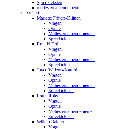
Spreekteksten
moties en amendementen
Archief
Mariëtte Frijters-Klijnen
Vragen
Opinie
Moties en amendementen
Spreekteksten
Ronald Dol
Vragen
Opinie
Moties en amendementen
Spreekteksten
Joyce Willems-Kardol
Vragen
Opinie
Moties en amendementen
Spreekteksten
Louis Roks
Vragen
Opinie
Moties en amendementen
Spreekteksten
Willem Bakker
Vragen