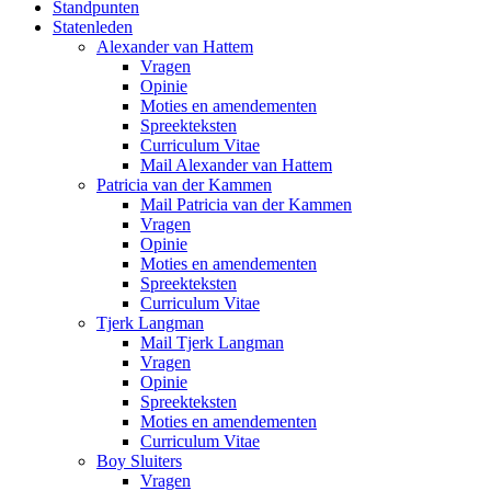
Standpunten
Statenleden
Alexander van Hattem
Vragen
Opinie
Moties en amendementen
Spreekteksten
Curriculum Vitae
Mail Alexander van Hattem
Patricia van der Kammen
Mail Patricia van der Kammen
Vragen
Opinie
Moties en amendementen
Spreekteksten
Curriculum Vitae
Tjerk Langman
Mail Tjerk Langman
Vragen
Opinie
Spreekteksten
Moties en amendementen
Curriculum Vitae
Boy Sluiters
Vragen