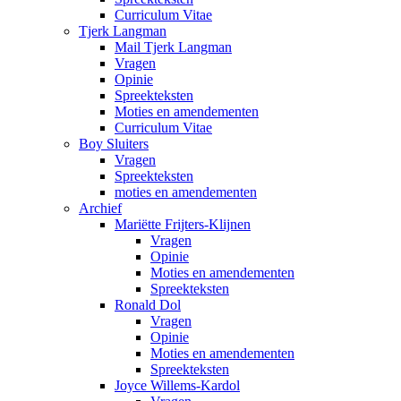
Curriculum Vitae
Tjerk Langman
Mail Tjerk Langman
Vragen
Opinie
Spreekteksten
Moties en amendementen
Curriculum Vitae
Boy Sluiters
Vragen
Spreekteksten
moties en amendementen
Archief
Mariëtte Frijters-Klijnen
Vragen
Opinie
Moties en amendementen
Spreekteksten
Ronald Dol
Vragen
Opinie
Moties en amendementen
Spreekteksten
Joyce Willems-Kardol