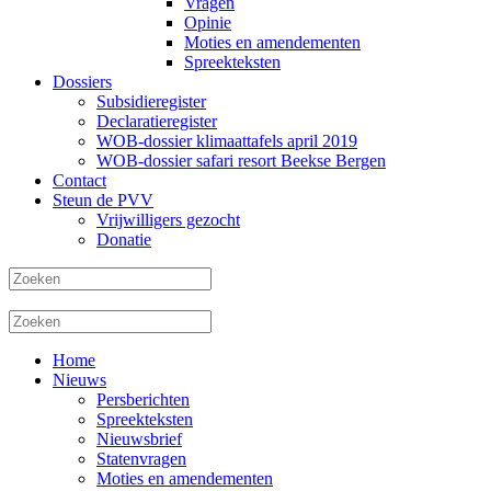
Vragen
Opinie
Moties en amendementen
Spreekteksten
Dossiers
Subsidieregister
Declaratieregister
WOB-dossier klimaattafels april 2019
WOB-dossier safari resort Beekse Bergen
Contact
Steun de PVV
Vrijwilligers gezocht
Donatie
Home
Nieuws
Persberichten
Spreekteksten
Nieuwsbrief
Statenvragen
Moties en amendementen