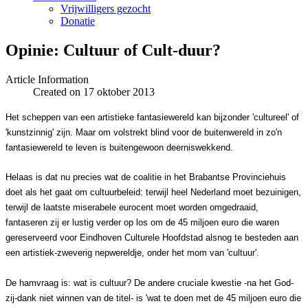
Vrijwilligers gezocht
Donatie
Opinie: Cultuur of Cult-duur?
Article Information
Created on 17 oktober 2013
Het scheppen van een artistieke fantasiewereld kan bijzonder 'cultureel' of
'kunstzinnig' zijn. Maar om volstrekt blind voor de buitenwereld in zo'n
fantasiewereld te leven is buitengewoon deerniswekkend.
Helaas is dat nu precies wat de coalitie in het Brabantse Provinciehuis
doet als het gaat om cultuurbeleid: terwijl heel Nederland moet bezuinigen,
terwijl de laatste miserabele eurocent moet worden omgedraaid,
fantaseren zij er lustig verder op los om de 45 miljoen euro die waren
gereserveerd voor Eindhoven Culturele Hoofdstad alsnog te besteden aan
een artistiek-zweverig nepwereldje, onder het mom van 'cultuur'.
De hamvraag is: wat is cultuur? De andere cruciale kwestie -na het God-
zij-dank niet winnen van de titel- is 'wat te doen met de 45 miljoen euro die