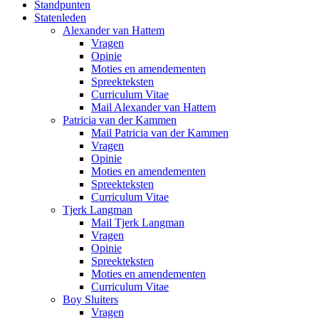
Standpunten
Statenleden
Alexander van Hattem
Vragen
Opinie
Moties en amendementen
Spreekteksten
Curriculum Vitae
Mail Alexander van Hattem
Patricia van der Kammen
Mail Patricia van der Kammen
Vragen
Opinie
Moties en amendementen
Spreekteksten
Curriculum Vitae
Tjerk Langman
Mail Tjerk Langman
Vragen
Opinie
Spreekteksten
Moties en amendementen
Curriculum Vitae
Boy Sluiters
Vragen