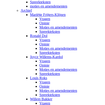
Spreekteksten
moties en amendementen
Archief
Mariëtte Frijters-Klijnen
Vragen
Opinie
Moties en amendementen
Spreekteksten
Ronald Dol
Vragen
Opinie
Moties en amendementen
Spreekteksten
Joyce Willems-Kardol
Vragen
Opinie
Moties en amendementen
Spreekteksten
Louis Roks
Vragen
Opinie
Moties en amendementen
Spreekteksten
Willem Bakker
Vragen