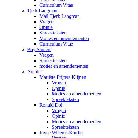
Curriculum Vitae
Tjerk Langman
Mail Tjerk Langman
Vragen
Opinie
Spreekteksten
Moties en amendementen
Curriculum Vitae
Boy Sluiters
Vragen
Spreekteksten
moties en amendementen
Archief
Mariëtte Frijters-Klijnen
Vragen
Opinie
Moties en amendementen
Spreekteksten
Ronald Dol
Vragen
Opinie
Moties en amendementen
Spreekteksten
Joyce Willems-Kardol