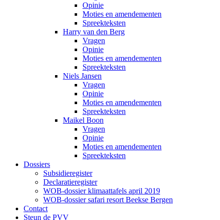
Opinie
Moties en amendementen
Spreekteksten
Harry van den Berg
Vragen
Opinie
Moties en amendementen
Spreekteksten
Niels Jansen
Vragen
Opinie
Moties en amendementen
Spreekteksten
Maikel Boon
Vragen
Opinie
Moties en amendementen
Spreekteksten
Dossiers
Subsidieregister
Declaratieregister
WOB-dossier klimaattafels april 2019
WOB-dossier safari resort Beekse Bergen
Contact
Steun de PVV