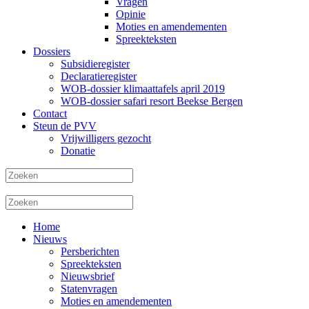
Vragen
Opinie
Moties en amendementen
Spreekteksten
Dossiers
Subsidieregister
Declaratieregister
WOB-dossier klimaattafels april 2019
WOB-dossier safari resort Beekse Bergen
Contact
Steun de PVV
Vrijwilligers gezocht
Donatie
Home
Nieuws
Persberichten
Spreekteksten
Nieuwsbrief
Statenvragen
Moties en amendementen