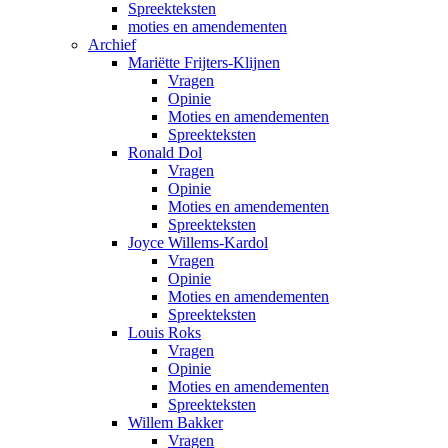
Spreekteksten
moties en amendementen
Archief
Mariëtte Frijters-Klijnen
Vragen
Opinie
Moties en amendementen
Spreekteksten
Ronald Dol
Vragen
Opinie
Moties en amendementen
Spreekteksten
Joyce Willems-Kardol
Vragen
Opinie
Moties en amendementen
Spreekteksten
Louis Roks
Vragen
Opinie
Moties en amendementen
Spreekteksten
Willem Bakker
Vragen