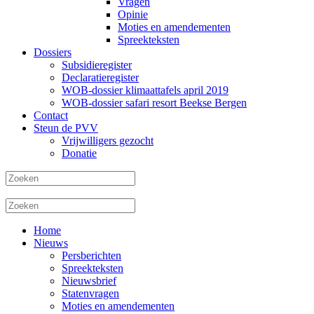
Vragen
Opinie
Moties en amendementen
Spreekteksten
Dossiers
Subsidieregister
Declaratieregister
WOB-dossier klimaattafels april 2019
WOB-dossier safari resort Beekse Bergen
Contact
Steun de PVV
Vrijwilligers gezocht
Donatie
Home
Nieuws
Persberichten
Spreekteksten
Nieuwsbrief
Statenvragen
Moties en amendementen