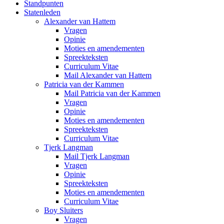
Standpunten
Statenleden
Alexander van Hattem
Vragen
Opinie
Moties en amendementen
Spreekteksten
Curriculum Vitae
Mail Alexander van Hattem
Patricia van der Kammen
Mail Patricia van der Kammen
Vragen
Opinie
Moties en amendementen
Spreekteksten
Curriculum Vitae
Tjerk Langman
Mail Tjerk Langman
Vragen
Opinie
Spreekteksten
Moties en amendementen
Curriculum Vitae
Boy Sluiters
Vragen