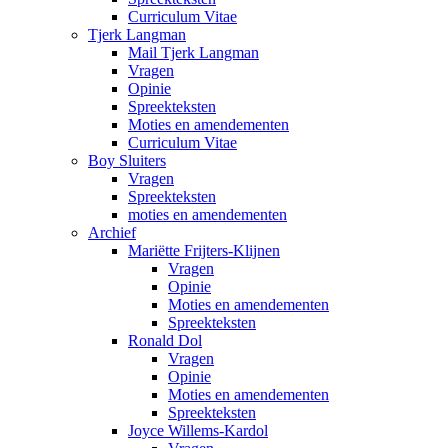
Curriculum Vitae
Tjerk Langman
Mail Tjerk Langman
Vragen
Opinie
Spreekteksten
Moties en amendementen
Curriculum Vitae
Boy Sluiters
Vragen
Spreekteksten
moties en amendementen
Archief
Mariëtte Frijters-Klijnen
Vragen
Opinie
Moties en amendementen
Spreekteksten
Ronald Dol
Vragen
Opinie
Moties en amendementen
Spreekteksten
Joyce Willems-Kardol