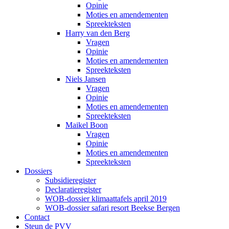
Opinie
Moties en amendementen
Spreekteksten
Harry van den Berg
Vragen
Opinie
Moties en amendementen
Spreekteksten
Niels Jansen
Vragen
Opinie
Moties en amendementen
Spreekteksten
Maikel Boon
Vragen
Opinie
Moties en amendementen
Spreekteksten
Dossiers
Subsidieregister
Declaratieregister
WOB-dossier klimaattafels april 2019
WOB-dossier safari resort Beekse Bergen
Contact
Steun de PVV