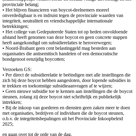
provinciale belang;
• Het blijven financieren van boycot-deelnemers moreel
onverdedigbaar is en indruist tegen de provinciale waarden van
integriteit, neutraliteit en vriendschappelijke internationale
betrekkingen;
• Het college van Gedeputeerde Staten tot op heden onvoldoende
afstand heeft genomen van deze boycot en geen concrete stappen
heeft aangekondigd om subsidierelaties te heroverwegen;
• Noord-Brabant geen cent belastinggeld mag besteden aan
organisaties die antisemitisch handelen of een democratische
bondgenoot eenzijdig boycotten;
Verzoeken GS:
• Per direct de subsidierelatie te beëindigen met alle instellingen die
zich bij deze boycot hebben aangesloten, door lopende subsidies in
te trekken en toekomstige subsidieaanvragen af te wijzen;
• Geen nieuwe subsidie toe te kennen aan instellingen die de boycot
steunen, zolang zij deze boycot niet schriftelijk en publiekelijk
intrekken;
• Bij de inkoop van goederen en diensten geen zaken meer te doen
met organisaties, bedrijven of individuen die de boycot steunen,
o.b.v. de integriteitsbepalingen uit het Provinciale Inkoopbeleid
2025;
en gaan over tot de orde van de dag.