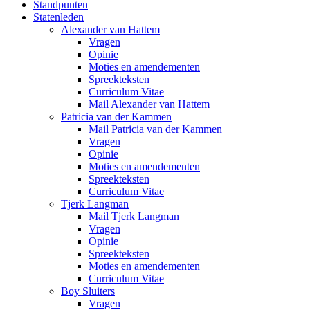
Standpunten
Statenleden
Alexander van Hattem
Vragen
Opinie
Moties en amendementen
Spreekteksten
Curriculum Vitae
Mail Alexander van Hattem
Patricia van der Kammen
Mail Patricia van der Kammen
Vragen
Opinie
Moties en amendementen
Spreekteksten
Curriculum Vitae
Tjerk Langman
Mail Tjerk Langman
Vragen
Opinie
Spreekteksten
Moties en amendementen
Curriculum Vitae
Boy Sluiters
Vragen