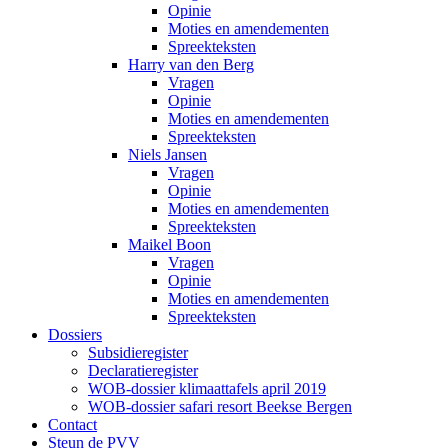
Opinie
Moties en amendementen
Spreekteksten
Harry van den Berg
Vragen
Opinie
Moties en amendementen
Spreekteksten
Niels Jansen
Vragen
Opinie
Moties en amendementen
Spreekteksten
Maikel Boon
Vragen
Opinie
Moties en amendementen
Spreekteksten
Dossiers
Subsidieregister
Declaratieregister
WOB-dossier klimaattafels april 2019
WOB-dossier safari resort Beekse Bergen
Contact
Steun de PVV