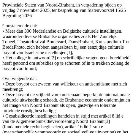
Provinciale Staten van Noord-Brabant, in vergadering bijeen op
vrijdag 7 november 2025, ter bespreking van Statenvoorstel 15/25
Begroting 2026
Constaterende dat:
• Meer dan 300 Nederlandse en Belgische culturele instellingen,
waaronder diverse Brabantse organisaties zoals Het Zuidelijk
Toneel, Theaterfestival Boulevard, DansBrabant, Kunstpodium T en
BredaPhoto, zich hebben aangesloten bij een eenzijdige culturele
boycot van Israëlische instellingen[1];
• Het college in antwoord[2] op schriftelijke vragen geen bereidheid
heeft getoond om subsidies op te schorten of in te trekken zolang de
boycot voortduurt;
Overwegende dat:
• Deze boycot een zweem van willekeur en antisemitisme met zich
meebrengt;
• Deze boycot de vrijheid van kunstenaars beperkt, de internationale
culturele uitwisseling schaadt, de Brabantse economie ondermijnt en
het imago van Noord-Brabant als open, gastvrije en tolerante
provincie ernstig beschadigt;
• Gesubsidieerde instellingen handelen in strijd met artikel 8 lid e
van de Algemene Subsidieverordening Noord-Brabant[3]
(fundamentele rechtsbeginselen), artikel 16 lid 1 sub e
(maatschappelijk verantwoorde en sociaal veilige uitvoering) en het