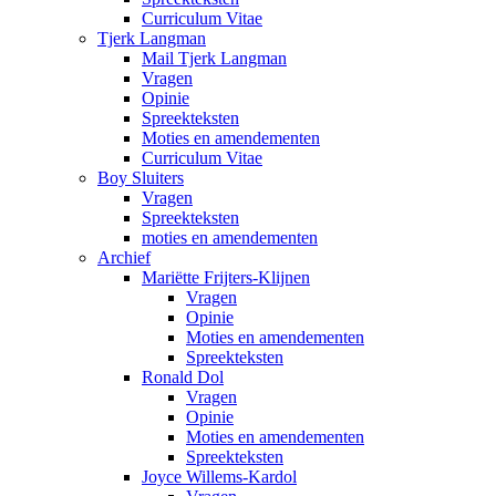
Curriculum Vitae
Tjerk Langman
Mail Tjerk Langman
Vragen
Opinie
Spreekteksten
Moties en amendementen
Curriculum Vitae
Boy Sluiters
Vragen
Spreekteksten
moties en amendementen
Archief
Mariëtte Frijters-Klijnen
Vragen
Opinie
Moties en amendementen
Spreekteksten
Ronald Dol
Vragen
Opinie
Moties en amendementen
Spreekteksten
Joyce Willems-Kardol