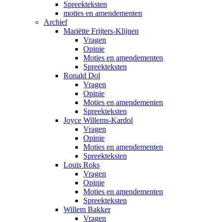
Spreekteksten
moties en amendementen
Archief
Mariëtte Frijters-Klijnen
Vragen
Opinie
Moties en amendementen
Spreekteksten
Ronald Dol
Vragen
Opinie
Moties en amendementen
Spreekteksten
Joyce Willems-Kardol
Vragen
Opinie
Moties en amendementen
Spreekteksten
Louis Roks
Vragen
Opinie
Moties en amendementen
Spreekteksten
Willem Bakker
Vragen