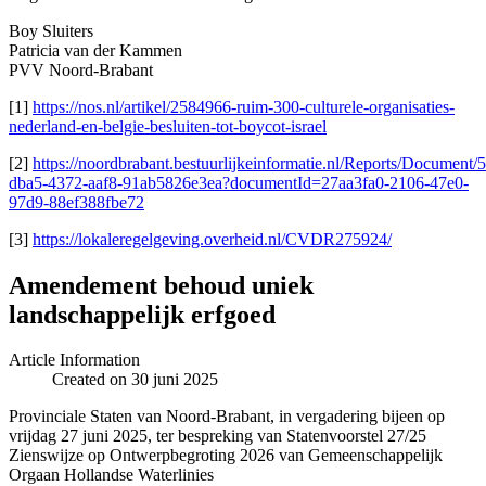
Boy Sluiters
Patricia van der Kammen
PVV Noord-Brabant
[1]
https://nos.nl/artikel/2584966-ruim-300-culturele-organisaties-
nederland-en-belgie-besluiten-tot-boycot-israel
[2]
https://noordbrabant.bestuurlijkeinformatie.nl/Reports/Document
dba5-4372-aaf8-91ab5826e3ea?documentId=27aa3fa0-2106-47e0-
97d9-88ef388fbe72
[3]
https://lokaleregelgeving.overheid.nl/CVDR275924/
Amendement behoud uniek
landschappelijk erfgoed
Article Information
Created on 30 juni 2025
Provinciale Staten van Noord-Brabant, in vergadering bijeen op
vrijdag 27 juni 2025, ter bespreking van Statenvoorstel 27/25
Zienswijze op Ontwerpbegroting 2026 van Gemeenschappelijk
Orgaan Hollandse Waterlinies