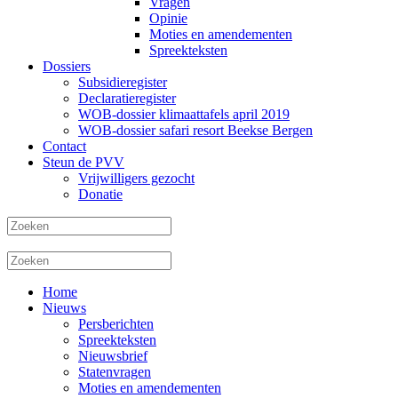
Vragen
Opinie
Moties en amendementen
Spreekteksten
Dossiers
Subsidieregister
Declaratieregister
WOB-dossier klimaattafels april 2019
WOB-dossier safari resort Beekse Bergen
Contact
Steun de PVV
Vrijwilligers gezocht
Donatie
Home
Nieuws
Persberichten
Spreekteksten
Nieuwsbrief
Statenvragen
Moties en amendementen