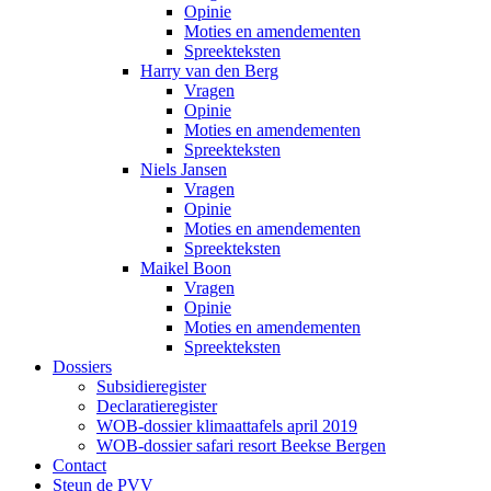
Opinie
Moties en amendementen
Spreekteksten
Harry van den Berg
Vragen
Opinie
Moties en amendementen
Spreekteksten
Niels Jansen
Vragen
Opinie
Moties en amendementen
Spreekteksten
Maikel Boon
Vragen
Opinie
Moties en amendementen
Spreekteksten
Dossiers
Subsidieregister
Declaratieregister
WOB-dossier klimaattafels april 2019
WOB-dossier safari resort Beekse Bergen
Contact
Steun de PVV