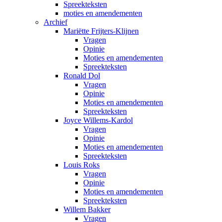
Spreekteksten
moties en amendementen
Archief
Mariëtte Frijters-Klijnen
Vragen
Opinie
Moties en amendementen
Spreekteksten
Ronald Dol
Vragen
Opinie
Moties en amendementen
Spreekteksten
Joyce Willems-Kardol
Vragen
Opinie
Moties en amendementen
Spreekteksten
Louis Roks
Vragen
Opinie
Moties en amendementen
Spreekteksten
Willem Bakker
Vragen