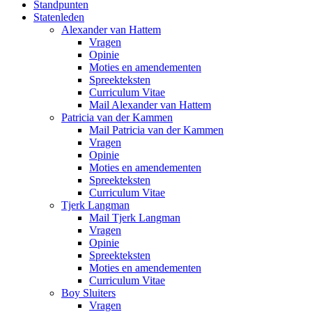
Standpunten
Statenleden
Alexander van Hattem
Vragen
Opinie
Moties en amendementen
Spreekteksten
Curriculum Vitae
Mail Alexander van Hattem
Patricia van der Kammen
Mail Patricia van der Kammen
Vragen
Opinie
Moties en amendementen
Spreekteksten
Curriculum Vitae
Tjerk Langman
Mail Tjerk Langman
Vragen
Opinie
Spreekteksten
Moties en amendementen
Curriculum Vitae
Boy Sluiters
Vragen