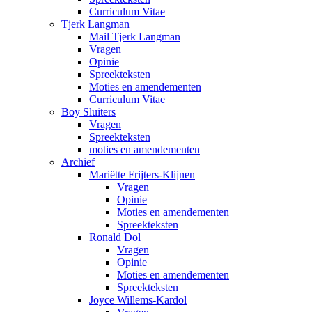
Curriculum Vitae
Tjerk Langman
Mail Tjerk Langman
Vragen
Opinie
Spreekteksten
Moties en amendementen
Curriculum Vitae
Boy Sluiters
Vragen
Spreekteksten
moties en amendementen
Archief
Mariëtte Frijters-Klijnen
Vragen
Opinie
Moties en amendementen
Spreekteksten
Ronald Dol
Vragen
Opinie
Moties en amendementen
Spreekteksten
Joyce Willems-Kardol