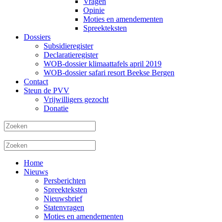
Vragen
Opinie
Moties en amendementen
Spreekteksten
Dossiers
Subsidieregister
Declaratieregister
WOB-dossier klimaattafels april 2019
WOB-dossier safari resort Beekse Bergen
Contact
Steun de PVV
Vrijwilligers gezocht
Donatie
Home
Nieuws
Persberichten
Spreekteksten
Nieuwsbrief
Statenvragen
Moties en amendementen