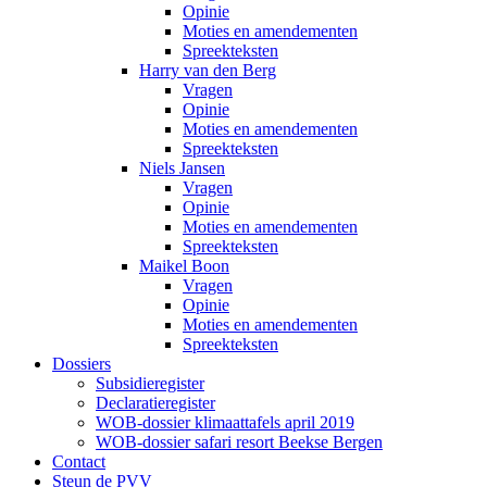
Opinie
Moties en amendementen
Spreekteksten
Harry van den Berg
Vragen
Opinie
Moties en amendementen
Spreekteksten
Niels Jansen
Vragen
Opinie
Moties en amendementen
Spreekteksten
Maikel Boon
Vragen
Opinie
Moties en amendementen
Spreekteksten
Dossiers
Subsidieregister
Declaratieregister
WOB-dossier klimaattafels april 2019
WOB-dossier safari resort Beekse Bergen
Contact
Steun de PVV