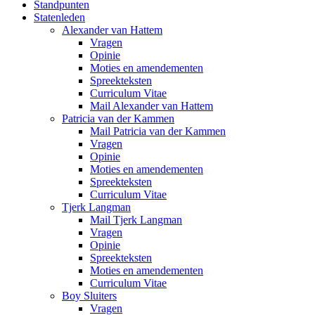
Standpunten
Statenleden
Alexander van Hattem
Vragen
Opinie
Moties en amendementen
Spreekteksten
Curriculum Vitae
Mail Alexander van Hattem
Patricia van der Kammen
Mail Patricia van der Kammen
Vragen
Opinie
Moties en amendementen
Spreekteksten
Curriculum Vitae
Tjerk Langman
Mail Tjerk Langman
Vragen
Opinie
Spreekteksten
Moties en amendementen
Curriculum Vitae
Boy Sluiters
Vragen