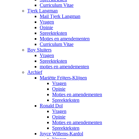
Curriculum Vitae
Tjerk Langman
Mail Tjerk Langman
Vragen
Opinie
Spreekteksten
Moties en amendementen
Curriculum Vitae
Boy Sluiters
Vragen
Spreekteksten
moties en amendementen
Archief
Mariëtte Frijters-Klijnen
Vragen
Opinie
Moties en amendementen
Spreekteksten
Ronald Dol
Vragen
Opinie
Moties en amendementen
Spreekteksten
Joyce Willems-Kardol