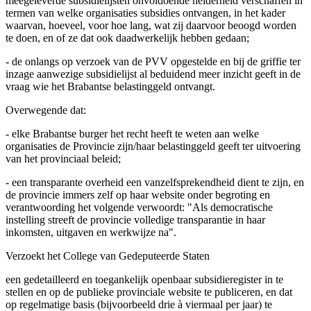
meegeleverde subsidielijsten onvoldoende helderheid verschaffen in
termen van welke organisaties subsidies ontvangen, in het kader
waarvan, hoeveel, voor hoe lang, wat zij daarvoor beoogd worden
te doen, en of ze dat ook daadwerkelijk hebben gedaan;
- de onlangs op verzoek van de PVV opgestelde en bij de griffie ter
inzage aanwezige subsidielijst al beduidend meer inzicht geeft in de
vraag wie het Brabantse belastinggeld ontvangt.
Overwegende dat:
- elke Brabantse burger het recht heeft te weten aan welke
organisaties de Provincie zijn/haar belastinggeld geeft ter uitvoering
van het provinciaal beleid;
- een transparante overheid een vanzelfsprekendheid dient te zijn, en
de provincie immers zelf op haar website onder begroting en
verantwoording het volgende verwoordt: "Als democratische
instelling streeft de provincie volledige transparantie in haar
inkomsten, uitgaven en werkwijze na".
Verzoekt het College van Gedeputeerde Staten
een gedetailleerd en toegankelijk openbaar subsidieregister in te
stellen en op de publieke provinciale website te publiceren, en dat
op regelmatige basis (bijvoorbeeld drie à viermaal per jaar) te