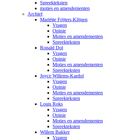
Spreekteksten
moties en amendementen
Archief
Mariëtte Frijters-Klijnen
Vragen
Opinie
Moties en amendementen
Spreekteksten
Ronald Dol
Vragen
Opinie
Moties en amendementen
Spreekteksten
Joyce Willems-Kardol
Vragen
Opinie
Moties en amendementen
Spreekteksten
Louis Roks
Vragen
Opinie
Moties en amendementen
Spreekteksten
Willem Bakker
Vragen