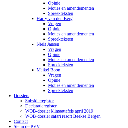
Opinie
Moties en amendementen
Spreekteksten
Harry van den Berg
Vragen
Opinie
Moties en amendementen
Spreekteksten
Niels Jansen
Vragen
Opinie
Moties en amendementen
Spreekteksten
Maikel Boon
Vragen
Opinie
Moties en amendementen
Spreekteksten
Dossiers
Subsidieregister
Declaratieregister
WOB-dossier klimaattafels april 2019
WOB-dossier safari resort Beekse Bergen
Contact
Steun de PVV