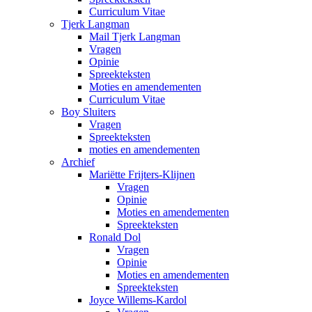
Curriculum Vitae
Tjerk Langman
Mail Tjerk Langman
Vragen
Opinie
Spreekteksten
Moties en amendementen
Curriculum Vitae
Boy Sluiters
Vragen
Spreekteksten
moties en amendementen
Archief
Mariëtte Frijters-Klijnen
Vragen
Opinie
Moties en amendementen
Spreekteksten
Ronald Dol
Vragen
Opinie
Moties en amendementen
Spreekteksten
Joyce Willems-Kardol