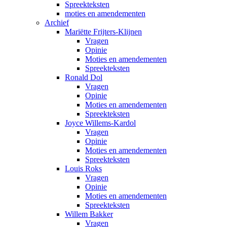
Spreekteksten
moties en amendementen
Archief
Mariëtte Frijters-Klijnen
Vragen
Opinie
Moties en amendementen
Spreekteksten
Ronald Dol
Vragen
Opinie
Moties en amendementen
Spreekteksten
Joyce Willems-Kardol
Vragen
Opinie
Moties en amendementen
Spreekteksten
Louis Roks
Vragen
Opinie
Moties en amendementen
Spreekteksten
Willem Bakker
Vragen