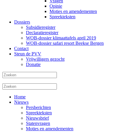
Vragen
Opinie
Moties en amendementen
Spreekteksten
Dossiers
Subsidieregister
Declaratieregister
WOB-dossier klimaattafels april 2019
WOB-dossier safari resort Beekse Bergen
Contact
Steun de PVV
Vrijwilligers gezocht
Donatie
Home
Nieuws
Persberichten
Spreekteksten
Nieuwsbrief
Statenvragen
Moties en amendementen