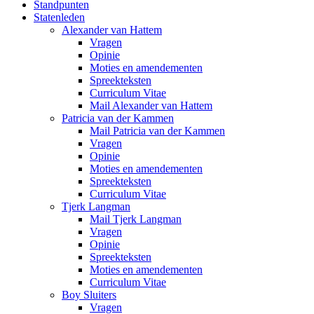
Standpunten
Statenleden
Alexander van Hattem
Vragen
Opinie
Moties en amendementen
Spreekteksten
Curriculum Vitae
Mail Alexander van Hattem
Patricia van der Kammen
Mail Patricia van der Kammen
Vragen
Opinie
Moties en amendementen
Spreekteksten
Curriculum Vitae
Tjerk Langman
Mail Tjerk Langman
Vragen
Opinie
Spreekteksten
Moties en amendementen
Curriculum Vitae
Boy Sluiters
Vragen