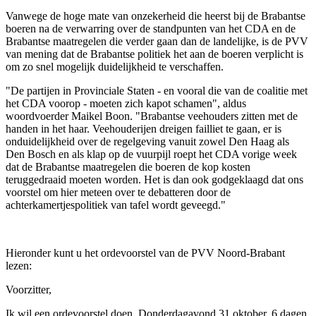
Vanwege de hoge mate van onzekerheid die heerst bij de Brabantse
boeren na de verwarring over de standpunten van het CDA en de
Brabantse maatregelen die verder gaan dan de landelijke, is de PVV
van mening dat de Brabantse politiek het aan de boeren verplicht is
om zo snel mogelijk duidelijkheid te verschaffen.
"De partijen in Provinciale Staten - en vooral die van de coalitie met
het CDA voorop - moeten zich kapot schamen", aldus
woordvoerder Maikel Boon. "Brabantse veehouders zitten met de
handen in het haar. Veehouderijen dreigen failliet te gaan, er is
onduidelijkheid over de regelgeving vanuit zowel Den Haag als
Den Bosch en als klap op de vuurpijl roept het CDA vorige week
dat de Brabantse maatregelen die boeren de kop kosten
teruggedraaid moeten worden. Het is dan ook godgeklaagd dat ons
voorstel om hier meteen over te debatteren door de
achterkamertjespolitiek van tafel wordt geveegd."
Hieronder kunt u het ordevoorstel van de PVV Noord-Brabant
lezen:
Voorzitter,
Ik wil een ordevoorstel doen. Donderdagavond 31 oktober, 6 dagen