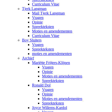
Curriculum Vitae
Tjerk Langman
Mail Tjerk Langman
Vragen
Opinie
Spreekteksten
Moties en amendementen
Curriculum Vitae
Boy Sluiters
Vragen
Spreekteksten
moties en amendementen
Archief
Mariëtte Frijters-Klijnen
Vragen
Opinie
Moties en amendementen
Spreekteksten
Ronald Dol
Vragen
Opinie
Moties en amendementen
Spreekteksten
Joyce Willems-Kardol