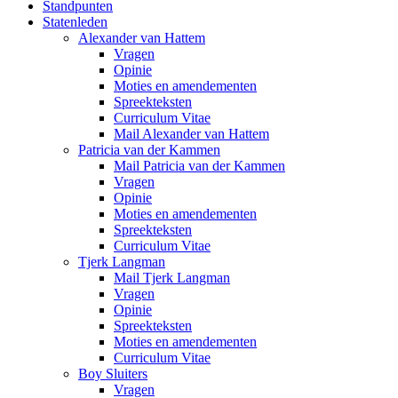
Standpunten
Statenleden
Alexander van Hattem
Vragen
Opinie
Moties en amendementen
Spreekteksten
Curriculum Vitae
Mail Alexander van Hattem
Patricia van der Kammen
Mail Patricia van der Kammen
Vragen
Opinie
Moties en amendementen
Spreekteksten
Curriculum Vitae
Tjerk Langman
Mail Tjerk Langman
Vragen
Opinie
Spreekteksten
Moties en amendementen
Curriculum Vitae
Boy Sluiters
Vragen