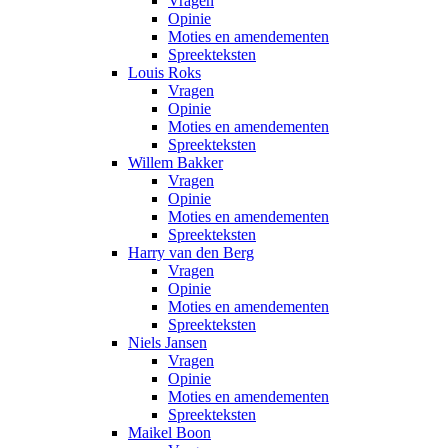
Vragen
Opinie
Moties en amendementen
Spreekteksten
Louis Roks
Vragen
Opinie
Moties en amendementen
Spreekteksten
Willem Bakker
Vragen
Opinie
Moties en amendementen
Spreekteksten
Harry van den Berg
Vragen
Opinie
Moties en amendementen
Spreekteksten
Niels Jansen
Vragen
Opinie
Moties en amendementen
Spreekteksten
Maikel Boon