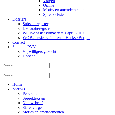
Vragen
Opinie
Moties en amendementen
Spreekteksten
Dossiers
Subsidieregister
Declaratieregister
WOB-dossier klimaattafels april 2019
WOB-dossier safari resort Beekse Bergen
Contact
Steun de PVV
Vrijwilligers gezocht
Donatie
Home
Nieuws
Persberichten
Spreekteksten
Nieuwsbrief
Statenvragen
Moties en amendementen