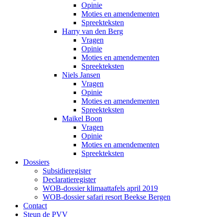
Opinie
Moties en amendementen
Spreekteksten
Harry van den Berg
Vragen
Opinie
Moties en amendementen
Spreekteksten
Niels Jansen
Vragen
Opinie
Moties en amendementen
Spreekteksten
Maikel Boon
Vragen
Opinie
Moties en amendementen
Spreekteksten
Dossiers
Subsidieregister
Declaratieregister
WOB-dossier klimaattafels april 2019
WOB-dossier safari resort Beekse Bergen
Contact
Steun de PVV