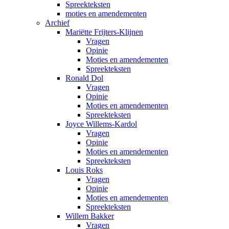
Spreekteksten
moties en amendementen
Archief
Mariëtte Frijters-Klijnen
Vragen
Opinie
Moties en amendementen
Spreekteksten
Ronald Dol
Vragen
Opinie
Moties en amendementen
Spreekteksten
Joyce Willems-Kardol
Vragen
Opinie
Moties en amendementen
Spreekteksten
Louis Roks
Vragen
Opinie
Moties en amendementen
Spreekteksten
Willem Bakker
Vragen