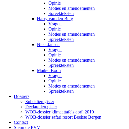
Opinie
Moties en amendementen
Spreekteksten
Harry van den Berg
Vragen
Opinie
Moties en amendementen
Spreekteksten
Niels Jansen
Vragen
Opinie
Moties en amendementen
Spreekteksten
Maikel Boon
Vragen
Opinie
Moties en amendementen
Spreekteksten
Dossiers
Subsidieregister
Declaratieregister
WOB-dossier klimaattafels april 2019
WOB-dossier safari resort Beekse Bergen
Contact
Steun de PVV