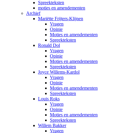
Spreekteksten
moties en amendementen
Archief
Mariëtte Frijters-Klijnen
Vragen
Opinie
Moties en amendementen
Spreekteksten
Ronald Dol
Vragen
Opinie
Moties en amendementen
Spreekteksten
Joyce Willems-Kardol
Vragen
Opinie
Moties en amendementen
Spreekteksten
Louis Roks
Vragen
Opinie
Moties en amendementen
Spreekteksten
Willem Bakker
Vragen