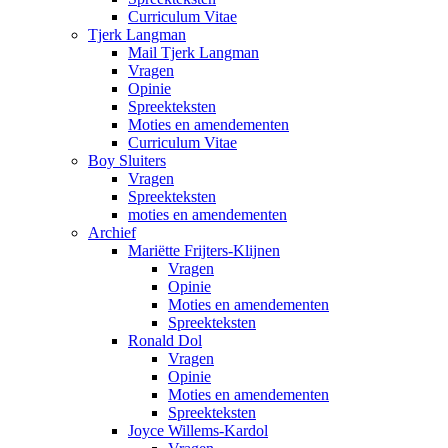
Curriculum Vitae
Tjerk Langman
Mail Tjerk Langman
Vragen
Opinie
Spreekteksten
Moties en amendementen
Curriculum Vitae
Boy Sluiters
Vragen
Spreekteksten
moties en amendementen
Archief
Mariëtte Frijters-Klijnen
Vragen
Opinie
Moties en amendementen
Spreekteksten
Ronald Dol
Vragen
Opinie
Moties en amendementen
Spreekteksten
Joyce Willems-Kardol