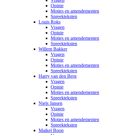
Vragen
Opinie
Moties en amendementen
Spreekteksten
Louis Roks
Vragen
Opinie
Moties en amendementen
Spreekteksten
Willem Bakker
Vragen
Opinie
Moties en amendementen
Spreekteksten
Harry van den Berg
Vragen
Opinie
Moties en amendementen
Spreekteksten
Niels Jansen
Vragen
Opinie
Moties en amendementen
Spreekteksten
Maikel Boon