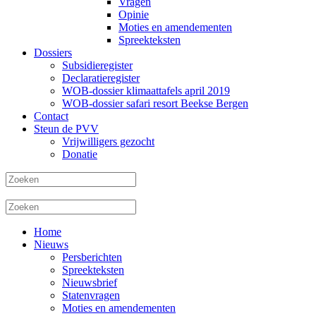
Vragen
Opinie
Moties en amendementen
Spreekteksten
Dossiers
Subsidieregister
Declaratieregister
WOB-dossier klimaattafels april 2019
WOB-dossier safari resort Beekse Bergen
Contact
Steun de PVV
Vrijwilligers gezocht
Donatie
Home
Nieuws
Persberichten
Spreekteksten
Nieuwsbrief
Statenvragen
Moties en amendementen