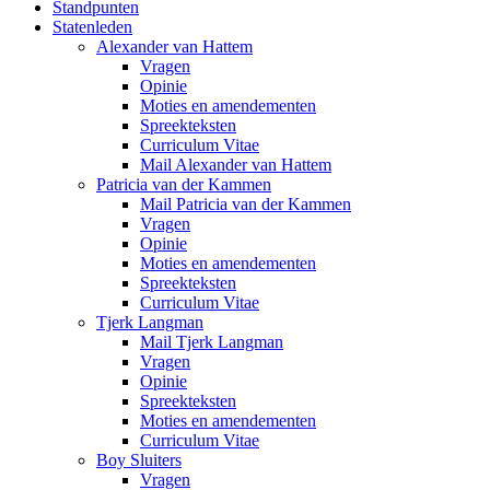
Standpunten
Statenleden
Alexander van Hattem
Vragen
Opinie
Moties en amendementen
Spreekteksten
Curriculum Vitae
Mail Alexander van Hattem
Patricia van der Kammen
Mail Patricia van der Kammen
Vragen
Opinie
Moties en amendementen
Spreekteksten
Curriculum Vitae
Tjerk Langman
Mail Tjerk Langman
Vragen
Opinie
Spreekteksten
Moties en amendementen
Curriculum Vitae
Boy Sluiters
Vragen