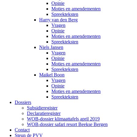
Opinie
Moties en amendementen
Spreekteksten
Harry van den Berg
Vragen
Opinie
Moties en amendementen
Spreekteksten
Niels Jansen
Vragen
Opinie
Moties en amendementen
Spreekteksten
Maikel Boon
Vragen
Opinie
Moties en amendementen
Spreekteksten
Dossiers
Subsidieregister
Declaratieregister
WOB-dossier klimaattafels april 2019
WOB-dossier safari resort Beekse Bergen
Contact
Steun de PVV