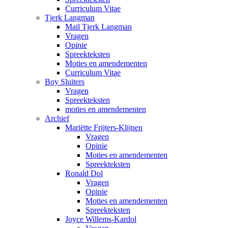
Curriculum Vitae
Tjerk Langman
Mail Tjerk Langman
Vragen
Opinie
Spreekteksten
Moties en amendementen
Curriculum Vitae
Boy Sluiters
Vragen
Spreekteksten
moties en amendementen
Archief
Mariëtte Frijters-Klijnen
Vragen
Opinie
Moties en amendementen
Spreekteksten
Ronald Dol
Vragen
Opinie
Moties en amendementen
Spreekteksten
Joyce Willems-Kardol