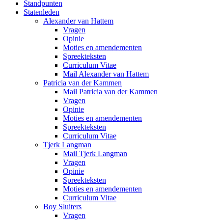
Standpunten
Statenleden
Alexander van Hattem
Vragen
Opinie
Moties en amendementen
Spreekteksten
Curriculum Vitae
Mail Alexander van Hattem
Patricia van der Kammen
Mail Patricia van der Kammen
Vragen
Opinie
Moties en amendementen
Spreekteksten
Curriculum Vitae
Tjerk Langman
Mail Tjerk Langman
Vragen
Opinie
Spreekteksten
Moties en amendementen
Curriculum Vitae
Boy Sluiters
Vragen