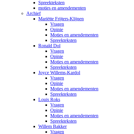
Spreekteksten
moties en amendementen
Archief
Mariëtte Frijters-Klijnen
Vragen
Opinie
Moties en amendementen
Spreekteksten
Ronald Dol
Vragen
Opinie
Moties en amendementen
Spreekteksten
Joyce Willems-Kardol
Vragen
Opinie
Moties en amendementen
Spreekteksten
Louis Roks
Vragen
Opinie
Moties en amendementen
Spreekteksten
Willem Bakker
Vragen