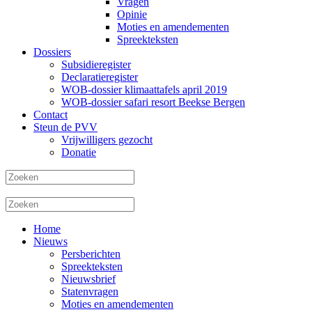
Vragen
Opinie
Moties en amendementen
Spreekteksten
Dossiers
Subsidieregister
Declaratieregister
WOB-dossier klimaattafels april 2019
WOB-dossier safari resort Beekse Bergen
Contact
Steun de PVV
Vrijwilligers gezocht
Donatie
Home
Nieuws
Persberichten
Spreekteksten
Nieuwsbrief
Statenvragen
Moties en amendementen