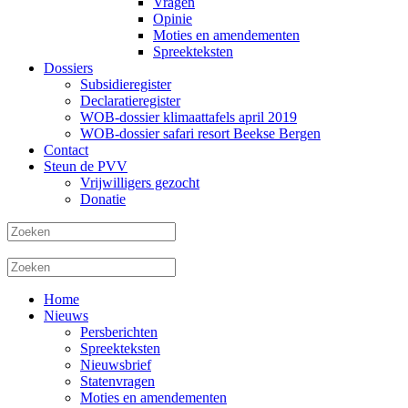
Vragen
Opinie
Moties en amendementen
Spreekteksten
Dossiers
Subsidieregister
Declaratieregister
WOB-dossier klimaattafels april 2019
WOB-dossier safari resort Beekse Bergen
Contact
Steun de PVV
Vrijwilligers gezocht
Donatie
Home
Nieuws
Persberichten
Spreekteksten
Nieuwsbrief
Statenvragen
Moties en amendementen