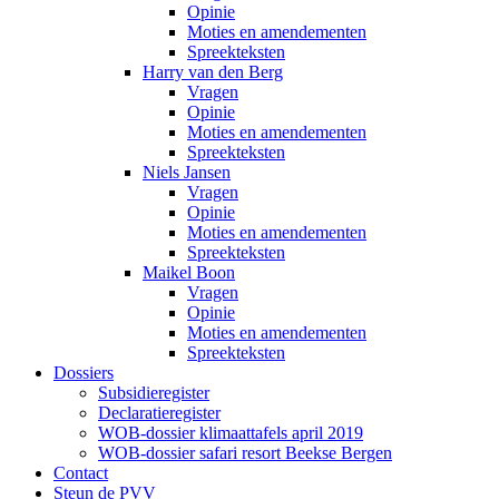
Opinie
Moties en amendementen
Spreekteksten
Harry van den Berg
Vragen
Opinie
Moties en amendementen
Spreekteksten
Niels Jansen
Vragen
Opinie
Moties en amendementen
Spreekteksten
Maikel Boon
Vragen
Opinie
Moties en amendementen
Spreekteksten
Dossiers
Subsidieregister
Declaratieregister
WOB-dossier klimaattafels april 2019
WOB-dossier safari resort Beekse Bergen
Contact
Steun de PVV