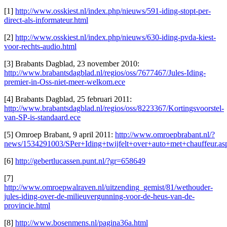
[1]
http://www.osskiest.nl/index.php/nieuws/591-iding-stopt-per-
direct-als-informateur.html
[2]
http://www.osskiest.nl/index.php/nieuws/630-iding-pvda-kiest-
voor-rechts-audio.html
[3] Brabants Dagblad, 23 november 2010:
http://www.brabantsdagblad.nl/regios/oss/7677467/Jules-Iding-
premier-in-Oss-niet-meer-welkom.ece
[4] Brabants Dagblad, 25 februari 2011:
http://www.brabantsdagblad.nl/regios/oss/8223367/Kortingsvoorstel-
van-SP-is-standaard.ece
[5] Omroep Brabant, 9 april 2011:
http://www.omroepbrabant.nl/?
news/1534291003/SPer+Iding+twijfelt+over+auto+met+chauffeur.as
[6]
http://gebertlucassen.punt.nl/?gr=658649
[7]
http://www.omroepwalraven.nl/uitzending_gemist/81/wethouder-
jules-iding-over-de-milieuvergunning-voor-de-heus-van-de-
provincie.html
[8]
http://www.bosenmens.nl/pagina36a.html