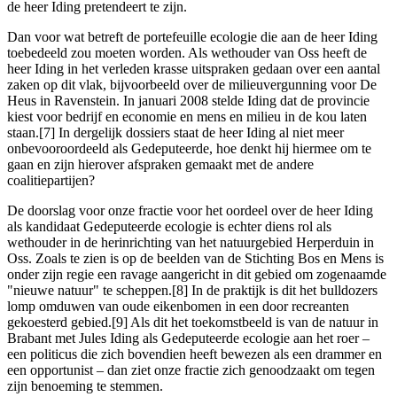
de heer Iding pretendeert te zijn.
Dan voor wat betreft de portefeuille ecologie die aan de heer Iding
toebedeeld zou moeten worden. Als wethouder van Oss heeft de
heer Iding in het verleden krasse uitspraken gedaan over een aantal
zaken op dit vlak, bijvoorbeeld over de milieuvergunning voor De
Heus in Ravenstein. In januari 2008 stelde Iding dat de provincie
kiest voor bedrijf en economie en mens en milieu in de kou laten
staan.[7] In dergelijk dossiers staat de heer Iding al niet meer
onbevooroordeeld als Gedeputeerde, hoe denkt hij hiermee om te
gaan en zijn hierover afspraken gemaakt met de andere
coalitiepartijen?
De doorslag voor onze fractie voor het oordeel over de heer Iding
als kandidaat Gedeputeerde ecologie is echter diens rol als
wethouder in de herinrichting van het natuurgebied Herperduin in
Oss. Zoals te zien is op de beelden van de Stichting Bos en Mens is
onder zijn regie een ravage aangericht in dit gebied om zogenaamde
"nieuwe natuur" te scheppen.[8] In de praktijk is dit het bulldozers
lomp omduwen van oude eikenbomen in een door recreanten
gekoesterd gebied.[9] Als dit het toekomstbeeld is van de natuur in
Brabant met Jules Iding als Gedeputeerde ecologie aan het roer –
een politicus die zich bovendien heeft bewezen als een drammer en
een opportunist – dan ziet onze fractie zich genoodzaakt om tegen
zijn benoeming te stemmen.