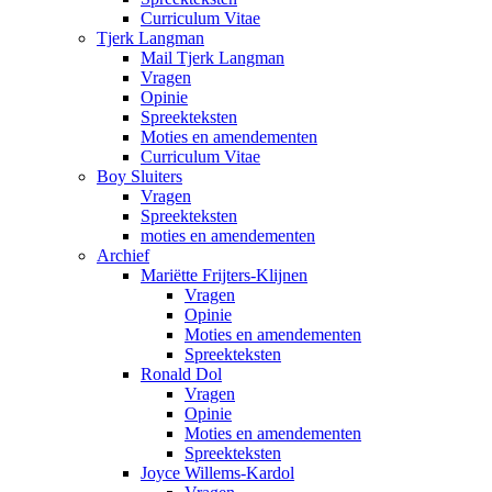
Curriculum Vitae
Tjerk Langman
Mail Tjerk Langman
Vragen
Opinie
Spreekteksten
Moties en amendementen
Curriculum Vitae
Boy Sluiters
Vragen
Spreekteksten
moties en amendementen
Archief
Mariëtte Frijters-Klijnen
Vragen
Opinie
Moties en amendementen
Spreekteksten
Ronald Dol
Vragen
Opinie
Moties en amendementen
Spreekteksten
Joyce Willems-Kardol