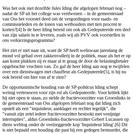
Was het ook niet dezelfde Jules Iding die afgelopen februari nog –
nadat de SP uit het college was verdwenen – in de gemeenteraad
van Oss het voorstel deed om de vergoedingen voor raads- en
commissieleden en de lonen van wethouders met tien procent te
korten?[4] Is de heer Iding bereid om ook als Gedeputeerde een deel
van zijn salaris in te leveren, zoals wij als PVV ook voorstellen in
ons verkiezingsprogramma?
Het ziet er niet naar uit, want de SP heeft weliswaar jarenlang de
mond vol gehad over zakkenvullerij in de politiek, maar als het er op
aan komt plukken zij er maar al te graag de door de belastingbetaler
opgebrachte vruchten van. Zo gaf de heer Iding aan nog te twijfelen
over een dienstwagen met chauffeur als Gedeputeerde[5], is hij nu
ook bereid om hier van af te zien?
De opportunistische houding van de SP-politicus Iding schept
weinig vertrouwen voor zijn rol als Gedeputeerde. Voor kritiek lijkt
hij niet open te staan, zo stelde de fractievoorzitter van Groenlinks in
de gemeenteraad van Oss afgelopen februari nog dat Iding zich
opstelt als een "inquisiteur, aanklager en rechter tegelijk", die
"vanuit zijn zetel iedere fractievoorzitter bestookt met venijnige
interrupties", aldus Groenlinks-fractievoorzitter Gebert Lucassen op
diens weblog onder de veelzeggende kop 'Inquisiteur Iding'.[6] Dit
is niet bepaald een houding die past bij een gedegen bestuurder, die