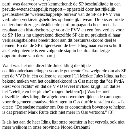
partij was daarvoor weer kenmerkend: de SP beschuldigde in een
pseudo-wetenschappelijk rapport – opgesteld door het rijkelijk
gesubsidieerde 'wetenschappelijk bureau' van de SP de PVV van
verbroken verkiezingsbeloftes op landelijk niveau. De kiezer prikte
echter door deze gesubsidieerde partijpropaganda heen met als
resultaat een historische zege voor de PVV en een fors verlies voor
de SP. Het is nu uitgerekend diezelfde SP die nu praktisch al haar
verkiezingsbeloftes breekt door aan dit bestuursakkoord deel te
nemen. En dat de SP uitgerekend de heer Iding naar voren schuift
als Gedeputeerde is een volgende stap in het draaikonterige
opportunisme van deze partij.
Want was het niet diezelfde Jules Iding die bij de
coalitieonderhandelingen voor de gemeente Oss weigerde om als SP
met de VVD in één college te stappen?[1] Merkte Jules Iding na het
bekend maken van het coalitieakkoord in Oss niet op dat "de PvdA
kiest voor rechts" en dat de VVD teveel invloed krijgt? En dat ze
het "zeteltje en het pluche" mogen hebben?[2] Was het niet
diezelfde Jules Iding die afgelopen november tijdens de campagne
voor de gemeenteraadsverkiezingen in Oss durfde te stellen dat – ik
citeer: "De snelste manier om Oss er economisch bovenop te helpen
is dat premier Mark Rutte zich niet meer in Oss vertoont." [3]
Is als het aan de heer Iding ligt onze premier in het vervolg ook niet
meer welkom in onze provincie Noord-Brabant?