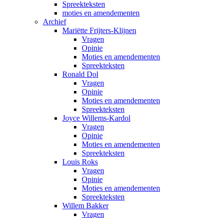
Spreekteksten
moties en amendementen
Archief
Mariëtte Frijters-Klijnen
Vragen
Opinie
Moties en amendementen
Spreekteksten
Ronald Dol
Vragen
Opinie
Moties en amendementen
Spreekteksten
Joyce Willems-Kardol
Vragen
Opinie
Moties en amendementen
Spreekteksten
Louis Roks
Vragen
Opinie
Moties en amendementen
Spreekteksten
Willem Bakker
Vragen