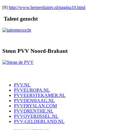
[9]
http://www.herperduintv.nl/pagina10.html
Talent gezocht
Steun PVV Noord-Brabant
PVV.NL
PVVEUROPA.NL
PVVEERSTEKAMER.NL
PVVDENHAAG.NL
PVVFRYSLAN.COM
PVVDRENTHE.NL
PVVOVERIJSSEL.NL
PVV-GELDERLAND.NL