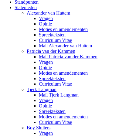
Standpunten
Statenleden
Alexander van Hattem
Vragen
Opinie
Moties en amendementen
Spreekteksten
Curriculum Vitae
Mail Alexander van Hattem
Patricia van der Kammen
Mail Patricia van der Kammen
Vragen
Opinie
Moties en amendementen
Spreekteksten
Curriculum Vitae
Tjerk Langman
Mail Tjerk Langman
Vragen
Opinie
Spreekteksten
Moties en amendementen
Curriculum Vitae
Boy Sluiters
Vragen