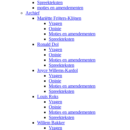
Spreekteksten
moties en amendementen
Archief
Mariëtte Frijters-Klijnen
Vragen
Opinie
Moties en amendementen
Spreekteksten
Ronald Dol
Vragen
Opinie
Moties en amendementen
Spreekteksten
Joyce Willems-Kardol
Vragen
Opinie
Moties en amendementen
Spreekteksten
Louis Roks
Vragen
Opinie
Moties en amendementen
Spreekteksten
Willem Bakker
Vragen