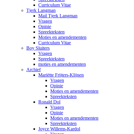
Curriculum Vitae
Tjerk Langman
Mail Tjerk Langman
Vragen
Opinie
Spreekteksten
Moties en amendementen
Curriculum Vitae
Boy Sluiters
Vragen
Spreekteksten
moties en amendementen
Archief
Mariëtte Frijters-Klijnen
Vragen
Opinie
Moties en amendementen
Spreekteksten
Ronald Dol
Vragen
Opinie
Moties en amendementen
Spreekteksten
Joyce Willems-Kardol