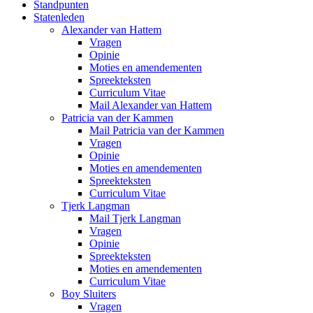
Standpunten
Statenleden
Alexander van Hattem
Vragen
Opinie
Moties en amendementen
Spreekteksten
Curriculum Vitae
Mail Alexander van Hattem
Patricia van der Kammen
Mail Patricia van der Kammen
Vragen
Opinie
Moties en amendementen
Spreekteksten
Curriculum Vitae
Tjerk Langman
Mail Tjerk Langman
Vragen
Opinie
Spreekteksten
Moties en amendementen
Curriculum Vitae
Boy Sluiters
Vragen