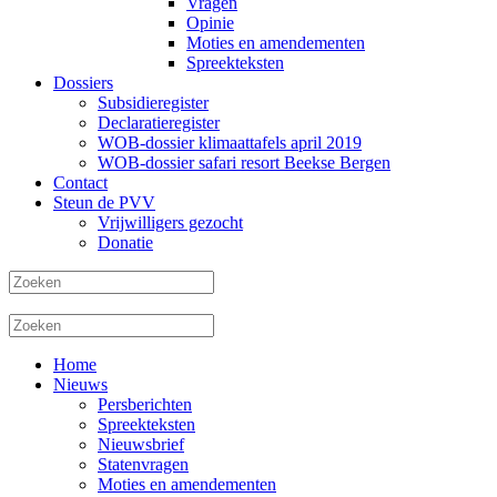
Vragen
Opinie
Moties en amendementen
Spreekteksten
Dossiers
Subsidieregister
Declaratieregister
WOB-dossier klimaattafels april 2019
WOB-dossier safari resort Beekse Bergen
Contact
Steun de PVV
Vrijwilligers gezocht
Donatie
Home
Nieuws
Persberichten
Spreekteksten
Nieuwsbrief
Statenvragen
Moties en amendementen