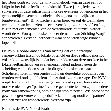
het 'Buurtcontract' voor de wijk Kronehoef, waarin deze een rol
krijgt in het lokale leefbaarheidsbeleid. Twee jaar geleden werd het
suikerfeest in deze salafistische moskee eveneens opgenomen in het
gemeentelijke evenementenbeleid als zogenaamd "wijk- en
buurtevenement". Bij kritische vragen hierover gaf de toenmalige
wethouder aan het te zien als een "verrijking voor de stad" en "blij
te zijn met evenementen van de verschillende culturen". Verder
wordt de Al Fourqaanmoskee, onder de naam van Stichting Waqf,
aanbevolen als erkend leerbedrijf waar scholieren stage kunnen
lopen.[4]
De PVV Noord-Brabant is van mening dat een dergelijke
samenwerking tussen de lokale overheid en deze radicale moskee
volstrekt onwenselijk is en dat het betrekken van deze moskee in het
lokale leefbaarheids- en evenementenbeleid indruist tegen de
scheiding van kerk en staat – in dit geval moskee en staat.
Scholieren horen in een omgeving waar dergelijke boodschappen
worden verkondigd al helemaal niet thuis voor een stage. De PVV
roept daarom de Eindhovense gemeenteraad op om deze radicale
moskee niet langer "partner" van de gemeente te laten zijn en iedere
vorm van samenwerking onmiddellijk stop te zetten. Wie oproept tot
geweld tegen vrouwen en pedofilie kan en mag nooit een 'partner'
van een zichzelf respecterende overheid zijn.
Namens de PVV Noord-Brabant,