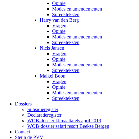
Opinie
Moties en amendementen
Spreekteksten
Harry van den Berg
Vragen
Opinie
Moties en amendementen
Spreekteksten
Niels Jansen
Vragen
Opinie
Moties en amendementen
Spreekteksten
Maikel Boon
Vragen
Opinie
Moties en amendementen
Spreekteksten
Dossiers
Subsidieregister
Declaratieregister
WOB-dossier klimaattafels april 2019
WOB-dossier safari resort Beekse Bergen
Contact
Steun de PVV