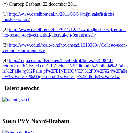
(*) Omroep Brabant, 22 december 2011
[1]
http://www.carelbrendel.nl/2011/06/04/mijn-salafistische-
moskee-is-top/
[2]
http://www.carelbrendel.nl/2011/12/21/wat-zijn-die-wijzen-uit-
het-oosten-toch-gematigd-liberaal-en-feministisch/
[3]
http://www.ed.nl/regio/eindhovenstad/10133834/College-geen-
verbod-voor-imam.ece
[4]
http://mijn.ecabo.nl/zoeken/Leerbedrijf/Index/9750840?
returnUrl=%2Fzoeken%2FZoeken%2Falle-bdr%2Falle-la%2Falle-
la%2Falle-rg%2Falle-pl%2FEINDHOVEN%2F0%2F924%2Falle-
kw%2Falle-kr%2Fgeen-code%2Falle-lp%2Falle-lp%2Falle-lw
Talent gezocht
Steun PVV Noord-Brabant