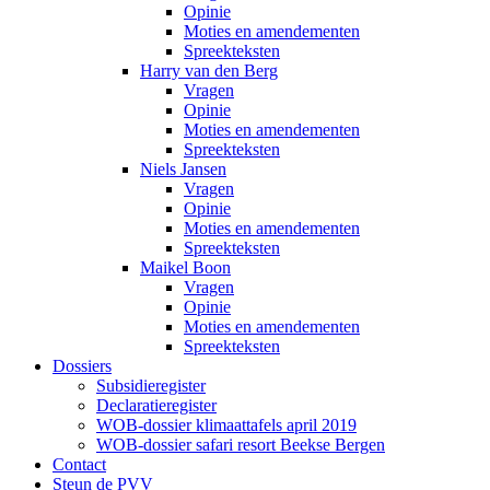
Opinie
Moties en amendementen
Spreekteksten
Harry van den Berg
Vragen
Opinie
Moties en amendementen
Spreekteksten
Niels Jansen
Vragen
Opinie
Moties en amendementen
Spreekteksten
Maikel Boon
Vragen
Opinie
Moties en amendementen
Spreekteksten
Dossiers
Subsidieregister
Declaratieregister
WOB-dossier klimaattafels april 2019
WOB-dossier safari resort Beekse Bergen
Contact
Steun de PVV