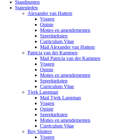
Standpunten
Statenleden
Alexander van Hattem
Vragen
Opinie
Moties en amendementen
Spreekteksten
Curriculum Vitae
Mail Alexander van Hattem
Patricia van der Kammen
Mail Patricia van der Kammen
Vragen
Opinie
Moties en amendementen
Spreekteksten
Curriculum Vitae
Tjerk Langman
Mail Tjerk Langman
Vragen
Opinie
Spreekteksten
Moties en amendementen
Curriculum Vitae
Boy Sluiters
Vragen