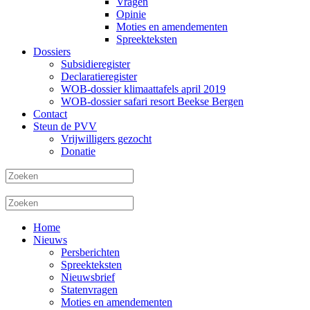
Vragen
Opinie
Moties en amendementen
Spreekteksten
Dossiers
Subsidieregister
Declaratieregister
WOB-dossier klimaattafels april 2019
WOB-dossier safari resort Beekse Bergen
Contact
Steun de PVV
Vrijwilligers gezocht
Donatie
Home
Nieuws
Persberichten
Spreekteksten
Nieuwsbrief
Statenvragen
Moties en amendementen