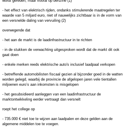
wordt gereden, maar vooral op benzine (1)
- het effect van elektrisch rijden, ondanks stimulerende maatregelen ter
waarde van 5 miljard euro, niet of nauwelijks zichtbaar is in de vorm van
een versnelde daling van vervuiling (2)
overwegende dat
- het aan de markt is de laadinfrastructuur in te richten
- in de stukken de verwachting uitgesproken wordt dat de markt dit ook
gaat doen
- enkele merken reeds elektrische auto's inclusief laadpaal verkopen
- betreffende automobilisten fiscaal gezien al bijzonder goed in de watten
worden gelegd, waarbij de provincie de afgelopen jaren vele tientallen
miljoenen euro’s aan inkomsten is misgelopen
- het gesubsidieerd aanleggen van een laadinfrastructuur de
marktontwikkeling eerder vertraagt dan versnelt
roept het college op
- 735.000 € niet toe te wijzen aan laadpalen en deze gelden aan de
algemene middelen toe te voegen.