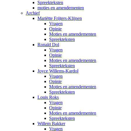
Spreekteksten
moties en amendementen
Archief
Mariëtte Frijters-Klijnen
Vragen
Opinie
Moties en amendementen
Spreekteksten
Ronald Dol
Vragen
Opinie
Moties en amendementen
Spreekteksten
Joyce Willems-Kardol
Vragen
Opinie
Moties en amendementen
Spreekteksten
Louis Roks
Vragen
Opinie
Moties en amendementen
Spreekteksten
Willem Bakker
Vragen