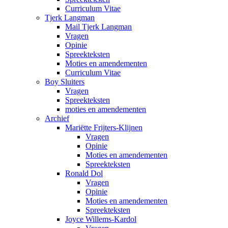
Curriculum Vitae
Tjerk Langman
Mail Tjerk Langman
Vragen
Opinie
Spreekteksten
Moties en amendementen
Curriculum Vitae
Boy Sluiters
Vragen
Spreekteksten
moties en amendementen
Archief
Mariëtte Frijters-Klijnen
Vragen
Opinie
Moties en amendementen
Spreekteksten
Ronald Dol
Vragen
Opinie
Moties en amendementen
Spreekteksten
Joyce Willems-Kardol