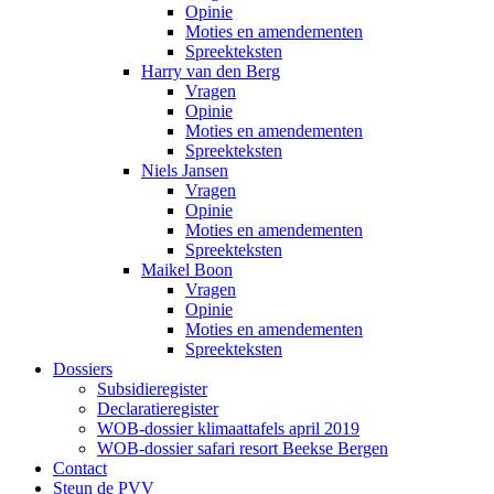
Opinie
Moties en amendementen
Spreekteksten
Harry van den Berg
Vragen
Opinie
Moties en amendementen
Spreekteksten
Niels Jansen
Vragen
Opinie
Moties en amendementen
Spreekteksten
Maikel Boon
Vragen
Opinie
Moties en amendementen
Spreekteksten
Dossiers
Subsidieregister
Declaratieregister
WOB-dossier klimaattafels april 2019
WOB-dossier safari resort Beekse Bergen
Contact
Steun de PVV