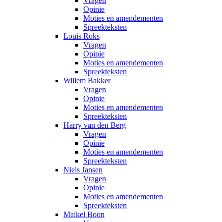
Vragen
Opinie
Moties en amendementen
Spreekteksten
Louis Roks
Vragen
Opinie
Moties en amendementen
Spreekteksten
Willem Bakker
Vragen
Opinie
Moties en amendementen
Spreekteksten
Harry van den Berg
Vragen
Opinie
Moties en amendementen
Spreekteksten
Niels Jansen
Vragen
Opinie
Moties en amendementen
Spreekteksten
Maikel Boon