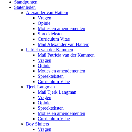
Standpunten
Statenleden
Alexander van Hattem
Vragen
Opinie
Moties en amendementen
Spreekteksten
Curriculum Vitae
Mail Alexander van Hattem
Patricia van der Kammen
Mail Patricia van der Kammen
Vragen
Opinie
Moties en amendementen
Spreekteksten
Curriculum Vitae
Tjerk Langman
Mail Tjerk Langman
Vragen
Opinie
Spreekteksten
Moties en amendementen
Curriculum Vitae
Boy Sluiters
Vragen