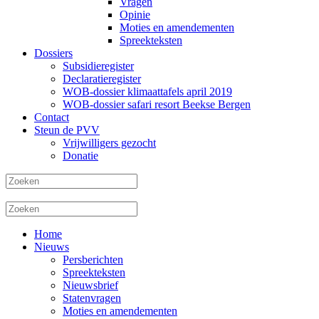
Vragen
Opinie
Moties en amendementen
Spreekteksten
Dossiers
Subsidieregister
Declaratieregister
WOB-dossier klimaattafels april 2019
WOB-dossier safari resort Beekse Bergen
Contact
Steun de PVV
Vrijwilligers gezocht
Donatie
Home
Nieuws
Persberichten
Spreekteksten
Nieuwsbrief
Statenvragen
Moties en amendementen