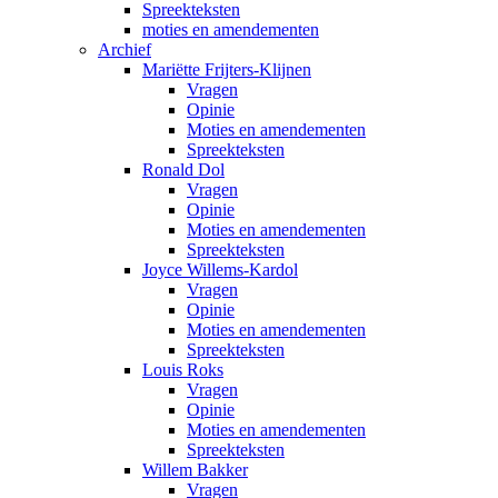
Spreekteksten
moties en amendementen
Archief
Mariëtte Frijters-Klijnen
Vragen
Opinie
Moties en amendementen
Spreekteksten
Ronald Dol
Vragen
Opinie
Moties en amendementen
Spreekteksten
Joyce Willems-Kardol
Vragen
Opinie
Moties en amendementen
Spreekteksten
Louis Roks
Vragen
Opinie
Moties en amendementen
Spreekteksten
Willem Bakker
Vragen