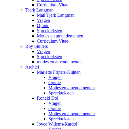
Curriculum Vitae
Tjerk Langman
Mail Tjerk Langman
Vragen
Opinie
Spreekteksten
Moties en amendementen
Curriculum Vitae
Boy Sluiters
Vragen
Spreekteksten
moties en amendementen
Archief
Mariëtte Frijters-Klijnen
Vragen
Opinie
Moties en amendementen
Spreekteksten
Ronald Dol
Vragen
Opinie
Moties en amendementen
Spreekteksten
Joyce Willems-Kardol