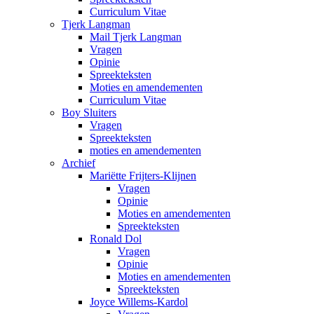
Curriculum Vitae
Tjerk Langman
Mail Tjerk Langman
Vragen
Opinie
Spreekteksten
Moties en amendementen
Curriculum Vitae
Boy Sluiters
Vragen
Spreekteksten
moties en amendementen
Archief
Mariëtte Frijters-Klijnen
Vragen
Opinie
Moties en amendementen
Spreekteksten
Ronald Dol
Vragen
Opinie
Moties en amendementen
Spreekteksten
Joyce Willems-Kardol