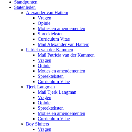
Standpunten
Statenleden
Alexander van Hattem
Vragen
Opinie
Moties en amendementen
Spreekteksten
Curriculum Vitae
Mail Alexander van Hattem
Patricia van der Kammen
Mail Patricia van der Kammen
Vragen
Opinie
Moties en amendementen
Spreekteksten
Curriculum Vitae
Tjerk Langman
Mail Tjerk Langman
Vragen
Opinie
Spreekteksten
Moties en amendementen
Curriculum Vitae
Boy Sluiters
Vragen