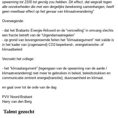
opwarming tot 2100 tot gevolg zou hebben. Dit effect, dat wegvalt tegen
alle onzekerheden die met een dergelijke berekening samenhangen, heeft
geen meetbaar effect op het gevaar van klimaatverandering”
Overwegende:
- dat het Brabants Energie Akkoord en de “versnelling” in omvang slechts
een fractie betreft van de “Urgendamaatregelen”
- op grond van bovengenoemde feiten het “klimaatargument” niet valide is
in het kader van (zogenaamd) CO2-beperkend-, energietransitie- of
klimaatbeleid
Verzoekt het college:
- het “klimaatargument” (tegengaan van de opwarming van de aarde /
klimaatverandering) niet meer te gebruiken in beleid, beleidsstukken en
communicatie omtrent energie(transitie), duurzaamheid en klimaat.
en gaat over tot de orde van de dag
PVV Noord-Brabant
Harry van den Berg
Talent gezocht