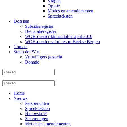
Vragen
Opinie
Moties en amendementen
Spreekteksten
Dossiers
Subsidieregister
Declaratieregister
WOB-dossier klimaattafels april 2019
WOB-dossier safari resort Beekse Bergen
Contact
Steun de PVV
Vrijwilligers gezocht
Donatie
Home
Nieuws
Persberichten
Spreekteksten
Nieuwsbrief
Statenvragen
Moties en amendementen