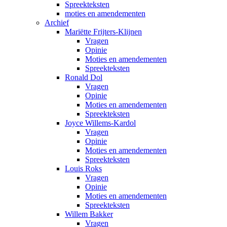
Spreekteksten
moties en amendementen
Archief
Mariëtte Frijters-Klijnen
Vragen
Opinie
Moties en amendementen
Spreekteksten
Ronald Dol
Vragen
Opinie
Moties en amendementen
Spreekteksten
Joyce Willems-Kardol
Vragen
Opinie
Moties en amendementen
Spreekteksten
Louis Roks
Vragen
Opinie
Moties en amendementen
Spreekteksten
Willem Bakker
Vragen