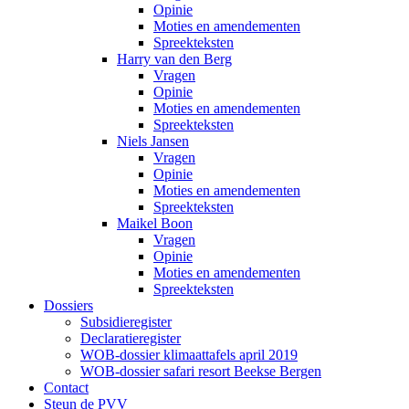
Opinie
Moties en amendementen
Spreekteksten
Harry van den Berg
Vragen
Opinie
Moties en amendementen
Spreekteksten
Niels Jansen
Vragen
Opinie
Moties en amendementen
Spreekteksten
Maikel Boon
Vragen
Opinie
Moties en amendementen
Spreekteksten
Dossiers
Subsidieregister
Declaratieregister
WOB-dossier klimaattafels april 2019
WOB-dossier safari resort Beekse Bergen
Contact
Steun de PVV