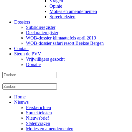
Vragen
Opinie
Moties en amendementen
Spreekteksten
Dossiers
Subsidieregister
Declaratieregister
WOB-dossier klimaattafels april 2019
WOB-dossier safari resort Beekse Bergen
Contact
Steun de PVV
Vrijwilligers gezocht
Donatie
Home
Nieuws
Persberichten
Spreekteksten
Nieuwsbrief
Statenvragen
Moties en amendementen