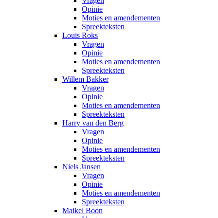
Vragen
Opinie
Moties en amendementen
Spreekteksten
Louis Roks
Vragen
Opinie
Moties en amendementen
Spreekteksten
Willem Bakker
Vragen
Opinie
Moties en amendementen
Spreekteksten
Harry van den Berg
Vragen
Opinie
Moties en amendementen
Spreekteksten
Niels Jansen
Vragen
Opinie
Moties en amendementen
Spreekteksten
Maikel Boon