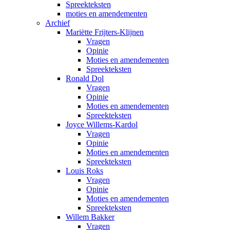
Spreekteksten
moties en amendementen
Archief
Mariëtte Frijters-Klijnen
Vragen
Opinie
Moties en amendementen
Spreekteksten
Ronald Dol
Vragen
Opinie
Moties en amendementen
Spreekteksten
Joyce Willems-Kardol
Vragen
Opinie
Moties en amendementen
Spreekteksten
Louis Roks
Vragen
Opinie
Moties en amendementen
Spreekteksten
Willem Bakker
Vragen