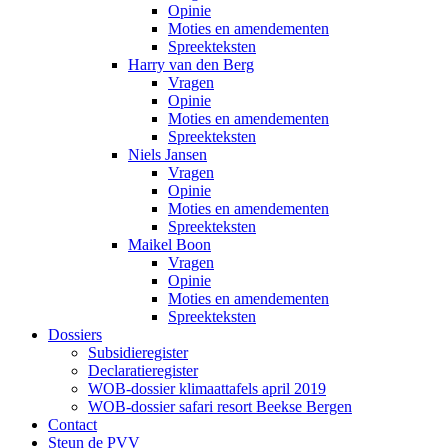
Opinie
Moties en amendementen
Spreekteksten
Harry van den Berg
Vragen
Opinie
Moties en amendementen
Spreekteksten
Niels Jansen
Vragen
Opinie
Moties en amendementen
Spreekteksten
Maikel Boon
Vragen
Opinie
Moties en amendementen
Spreekteksten
Dossiers
Subsidieregister
Declaratieregister
WOB-dossier klimaattafels april 2019
WOB-dossier safari resort Beekse Bergen
Contact
Steun de PVV