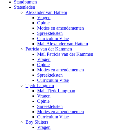
Standpunten
Statenleden
Alexander van Hattem
Vragen
Opinie
Moties en amendementen
Spreekteksten
Curriculum Vitae
Mail Alexander van Hattem
Patricia van der Kammen
Mail Patricia van der Kammen
Vragen
Opinie
Moties en amendementen
Spreekteksten
Curriculum Vitae
Tjerk Langman
Mail Tjerk Langman
Vragen
Opinie
Spreekteksten
Moties en amendementen
Curriculum Vitae
Boy Sluiters
Vragen