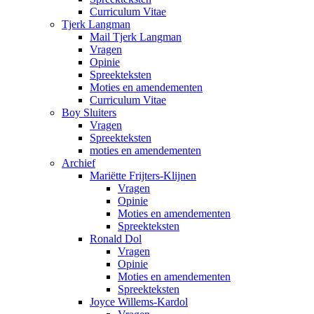
Curriculum Vitae
Tjerk Langman
Mail Tjerk Langman
Vragen
Opinie
Spreekteksten
Moties en amendementen
Curriculum Vitae
Boy Sluiters
Vragen
Spreekteksten
moties en amendementen
Archief
Mariëtte Frijters-Klijnen
Vragen
Opinie
Moties en amendementen
Spreekteksten
Ronald Dol
Vragen
Opinie
Moties en amendementen
Spreekteksten
Joyce Willems-Kardol