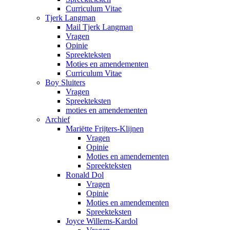
Curriculum Vitae
Tjerk Langman
Mail Tjerk Langman
Vragen
Opinie
Spreekteksten
Moties en amendementen
Curriculum Vitae
Boy Sluiters
Vragen
Spreekteksten
moties en amendementen
Archief
Mariëtte Frijters-Klijnen
Vragen
Opinie
Moties en amendementen
Spreekteksten
Ronald Dol
Vragen
Opinie
Moties en amendementen
Spreekteksten
Joyce Willems-Kardol