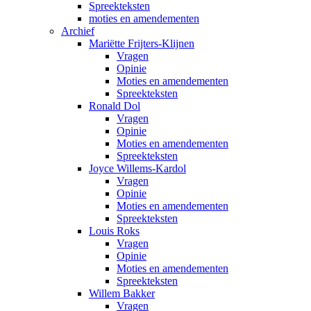
Spreekteksten
moties en amendementen
Archief
Mariëtte Frijters-Klijnen
Vragen
Opinie
Moties en amendementen
Spreekteksten
Ronald Dol
Vragen
Opinie
Moties en amendementen
Spreekteksten
Joyce Willems-Kardol
Vragen
Opinie
Moties en amendementen
Spreekteksten
Louis Roks
Vragen
Opinie
Moties en amendementen
Spreekteksten
Willem Bakker
Vragen