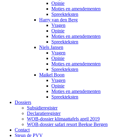
Opinie
Moties en amendementen
Spreekteksten
Harry van den Berg
Vragen
Opinie
Moties en amendementen
Spreekteksten
Niels Jansen
Vragen
Opinie
Moties en amendementen
Spreekteksten
Maikel Boon
Vragen
Opinie
Moties en amendementen
Spreekteksten
Dossiers
Subsidieregister
Declaratieregister
WOB-dossier klimaattafels april 2019
WOB-dossier safari resort Beekse Bergen
Contact
Steun de PVV