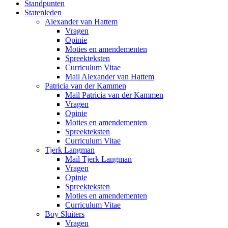
Standpunten
Statenleden
Alexander van Hattem
Vragen
Opinie
Moties en amendementen
Spreekteksten
Curriculum Vitae
Mail Alexander van Hattem
Patricia van der Kammen
Mail Patricia van der Kammen
Vragen
Opinie
Moties en amendementen
Spreekteksten
Curriculum Vitae
Tjerk Langman
Mail Tjerk Langman
Vragen
Opinie
Spreekteksten
Moties en amendementen
Curriculum Vitae
Boy Sluiters
Vragen