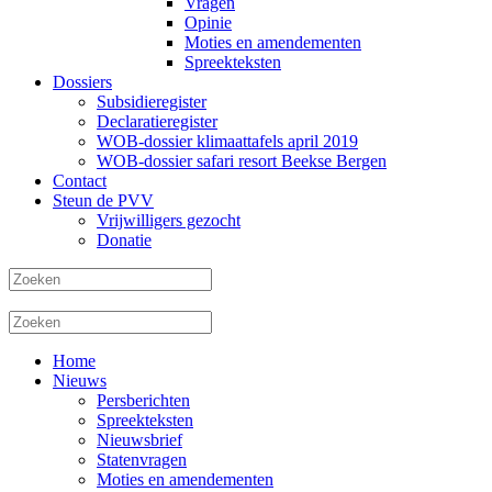
Vragen
Opinie
Moties en amendementen
Spreekteksten
Dossiers
Subsidieregister
Declaratieregister
WOB-dossier klimaattafels april 2019
WOB-dossier safari resort Beekse Bergen
Contact
Steun de PVV
Vrijwilligers gezocht
Donatie
Home
Nieuws
Persberichten
Spreekteksten
Nieuwsbrief
Statenvragen
Moties en amendementen