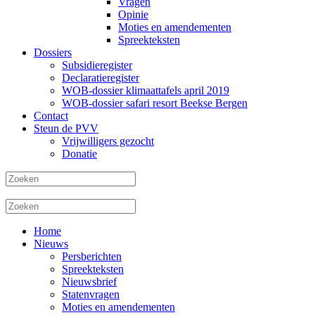
Vragen
Opinie
Moties en amendementen
Spreekteksten
Dossiers
Subsidieregister
Declaratieregister
WOB-dossier klimaattafels april 2019
WOB-dossier safari resort Beekse Bergen
Contact
Steun de PVV
Vrijwilligers gezocht
Donatie
Home
Nieuws
Persberichten
Spreekteksten
Nieuwsbrief
Statenvragen
Moties en amendementen