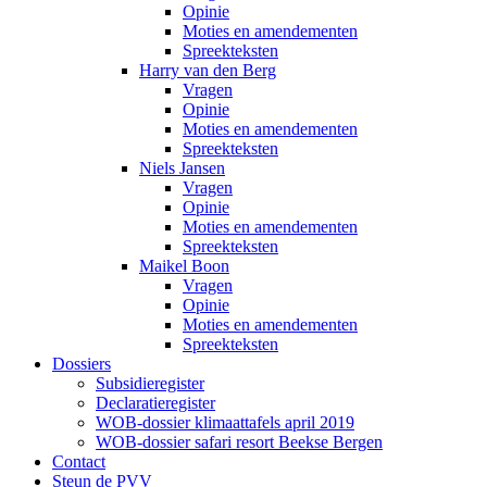
Opinie
Moties en amendementen
Spreekteksten
Harry van den Berg
Vragen
Opinie
Moties en amendementen
Spreekteksten
Niels Jansen
Vragen
Opinie
Moties en amendementen
Spreekteksten
Maikel Boon
Vragen
Opinie
Moties en amendementen
Spreekteksten
Dossiers
Subsidieregister
Declaratieregister
WOB-dossier klimaattafels april 2019
WOB-dossier safari resort Beekse Bergen
Contact
Steun de PVV