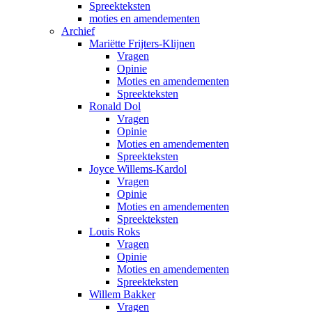
Spreekteksten
moties en amendementen
Archief
Mariëtte Frijters-Klijnen
Vragen
Opinie
Moties en amendementen
Spreekteksten
Ronald Dol
Vragen
Opinie
Moties en amendementen
Spreekteksten
Joyce Willems-Kardol
Vragen
Opinie
Moties en amendementen
Spreekteksten
Louis Roks
Vragen
Opinie
Moties en amendementen
Spreekteksten
Willem Bakker
Vragen