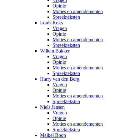
Vragen
Opinie
Moties en amendementen
Spreekteksten
Louis Roks
Vragen
Opinie
Moties en amendementen
Spreekteksten
Willem Bakker
Vragen
Opinie
Moties en amendementen
Spreekteksten
Harry van den Berg
Vragen
Opinie
Moties en amendementen
Spreekteksten
Niels Jansen
Vragen
Opinie
Moties en amendementen
Spreekteksten
Maikel Boon