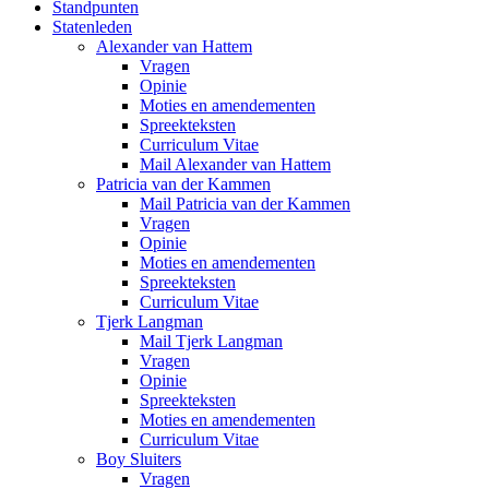
Standpunten
Statenleden
Alexander van Hattem
Vragen
Opinie
Moties en amendementen
Spreekteksten
Curriculum Vitae
Mail Alexander van Hattem
Patricia van der Kammen
Mail Patricia van der Kammen
Vragen
Opinie
Moties en amendementen
Spreekteksten
Curriculum Vitae
Tjerk Langman
Mail Tjerk Langman
Vragen
Opinie
Spreekteksten
Moties en amendementen
Curriculum Vitae
Boy Sluiters
Vragen