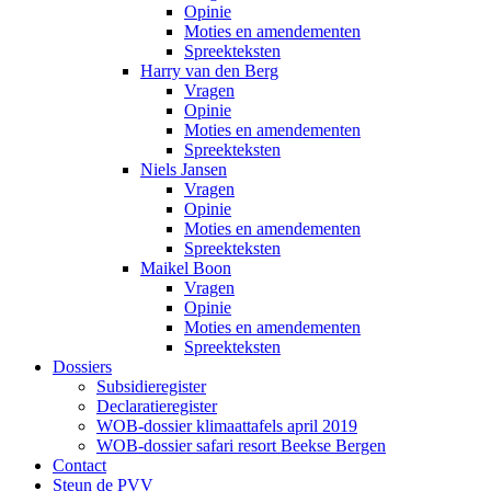
Opinie
Moties en amendementen
Spreekteksten
Harry van den Berg
Vragen
Opinie
Moties en amendementen
Spreekteksten
Niels Jansen
Vragen
Opinie
Moties en amendementen
Spreekteksten
Maikel Boon
Vragen
Opinie
Moties en amendementen
Spreekteksten
Dossiers
Subsidieregister
Declaratieregister
WOB-dossier klimaattafels april 2019
WOB-dossier safari resort Beekse Bergen
Contact
Steun de PVV