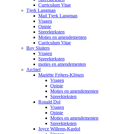
Curriculum Vitae
Tjerk Langman
Mail Tjerk Langman
Vragen
Opinie
Spreekteksten
Moties en amendementen
Curriculum Vitae
Boy Sluiters
Vragen
Spreekteksten
moties en amendementen
Archief
Mariëtte Frijters-Klijnen
Vragen
Opinie
Moties en amendementen
Spreekteksten
Ronald Dol
Vragen
Opinie
Moties en amendementen
Spreekteksten
Joyce Willems-Kardol