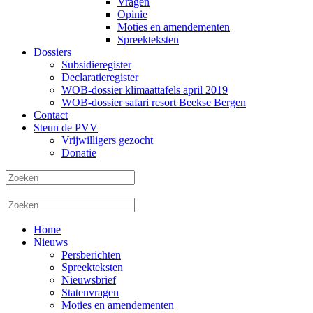
Vragen
Opinie
Moties en amendementen
Spreekteksten
Dossiers
Subsidieregister
Declaratieregister
WOB-dossier klimaattafels april 2019
WOB-dossier safari resort Beekse Bergen
Contact
Steun de PVV
Vrijwilligers gezocht
Donatie
Home
Nieuws
Persberichten
Spreekteksten
Nieuwsbrief
Statenvragen
Moties en amendementen