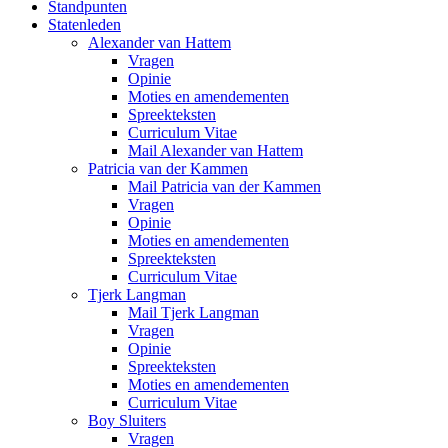
Standpunten
Statenleden
Alexander van Hattem
Vragen
Opinie
Moties en amendementen
Spreekteksten
Curriculum Vitae
Mail Alexander van Hattem
Patricia van der Kammen
Mail Patricia van der Kammen
Vragen
Opinie
Moties en amendementen
Spreekteksten
Curriculum Vitae
Tjerk Langman
Mail Tjerk Langman
Vragen
Opinie
Spreekteksten
Moties en amendementen
Curriculum Vitae
Boy Sluiters
Vragen