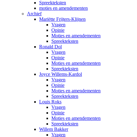
Spreekteksten
moties en amendementen
Archief
Mariëtte Frijters-Klijnen
Vragen
Opinie
Moties en amendementen
Spreekteksten
Ronald Dol
Vragen
Opinie
Moties en amendementen
Spreekteksten
Joyce Willems-Kardol
Vragen
Opinie
Moties en amendementen
Spreekteksten
Louis Roks
Vragen
Opinie
Moties en amendementen
Spreekteksten
Willem Bakker
Vragen