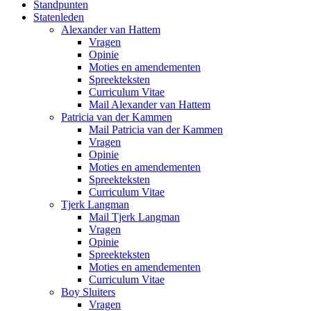
Standpunten
Statenleden
Alexander van Hattem
Vragen
Opinie
Moties en amendementen
Spreekteksten
Curriculum Vitae
Mail Alexander van Hattem
Patricia van der Kammen
Mail Patricia van der Kammen
Vragen
Opinie
Moties en amendementen
Spreekteksten
Curriculum Vitae
Tjerk Langman
Mail Tjerk Langman
Vragen
Opinie
Spreekteksten
Moties en amendementen
Curriculum Vitae
Boy Sluiters
Vragen