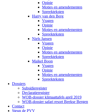
Opinie
Moties en amendementen
Spreekteksten
Harry van den Berg
Vragen
Opinie
Moties en amendementen
Spreekteksten
Niels Jansen
Vragen
Opinie
Moties en amendementen
Spreekteksten
Maikel Boon
Vragen
Opinie
Moties en amendementen
Spreekteksten
Dossiers
Subsidieregister
Declaratieregister
WOB-dossier klimaattafels april 2019
WOB-dossier safari resort Beekse Bergen
Contact
Steun de PVV