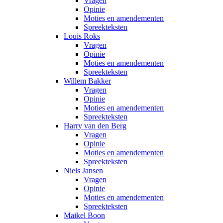
Vragen
Opinie
Moties en amendementen
Spreekteksten
Louis Roks
Vragen
Opinie
Moties en amendementen
Spreekteksten
Willem Bakker
Vragen
Opinie
Moties en amendementen
Spreekteksten
Harry van den Berg
Vragen
Opinie
Moties en amendementen
Spreekteksten
Niels Jansen
Vragen
Opinie
Moties en amendementen
Spreekteksten
Maikel Boon