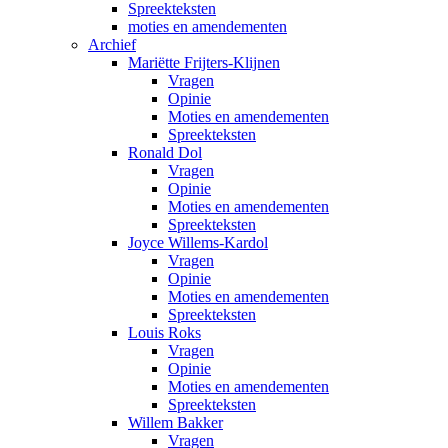
Spreekteksten
moties en amendementen
Archief
Mariëtte Frijters-Klijnen
Vragen
Opinie
Moties en amendementen
Spreekteksten
Ronald Dol
Vragen
Opinie
Moties en amendementen
Spreekteksten
Joyce Willems-Kardol
Vragen
Opinie
Moties en amendementen
Spreekteksten
Louis Roks
Vragen
Opinie
Moties en amendementen
Spreekteksten
Willem Bakker
Vragen