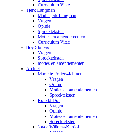
Curriculum Vitae
Tjerk Langman
Mail Tjerk Langman
Vragen
Opinie
Spreekteksten
Moties en amendementen
Curriculum Vitae
Boy Sluiters
Vragen
Spreekteksten
moties en amendementen
Archief
Mariëtte Frijters-Klijnen
Vragen
Opinie
Moties en amendementen
Spreekteksten
Ronald Dol
Vragen
Opinie
Moties en amendementen
Spreekteksten
Joyce Willems-Kardol