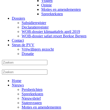
Vragen
Opinie
Moties en amendementen
Spreekteksten
Dossiers
Subsidieregister
Declaratieregister
WOB-dossier klimaattafels april 2019
WOB-dossier safari resort Beekse Bergen
Contact
Steun de PVV
Vrijwilligers gezocht
Donatie
Home
Nieuws
Persberichten
Spreekteksten
Nieuwsbrief
Statenvragen
Moties en amendementen