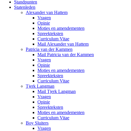
Standpunten
Statenleden
Alexander van Hattem
Vragen
Opinie
Moties en amendementen
Spreekteksten
Curriculum Vitae
Mail Alexander van Hattem
Patricia van der Kammen
Mail Patricia van der Kammen
Vragen
Opinie
Moties en amendementen
Spreekteksten
Curriculum Vitae
Tjerk Langman
Mail Tjerk Langman
Vragen
Opinie
Spreekteksten
Moties en amendementen
Curriculum Vitae
Boy Sluiters
Vragen