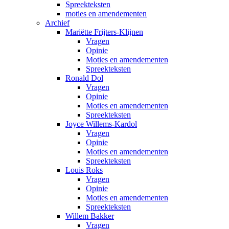
Spreekteksten
moties en amendementen
Archief
Mariëtte Frijters-Klijnen
Vragen
Opinie
Moties en amendementen
Spreekteksten
Ronald Dol
Vragen
Opinie
Moties en amendementen
Spreekteksten
Joyce Willems-Kardol
Vragen
Opinie
Moties en amendementen
Spreekteksten
Louis Roks
Vragen
Opinie
Moties en amendementen
Spreekteksten
Willem Bakker
Vragen