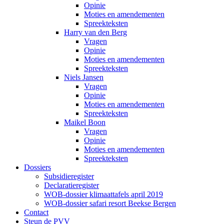
Opinie
Moties en amendementen
Spreekteksten
Harry van den Berg
Vragen
Opinie
Moties en amendementen
Spreekteksten
Niels Jansen
Vragen
Opinie
Moties en amendementen
Spreekteksten
Maikel Boon
Vragen
Opinie
Moties en amendementen
Spreekteksten
Dossiers
Subsidieregister
Declaratieregister
WOB-dossier klimaattafels april 2019
WOB-dossier safari resort Beekse Bergen
Contact
Steun de PVV