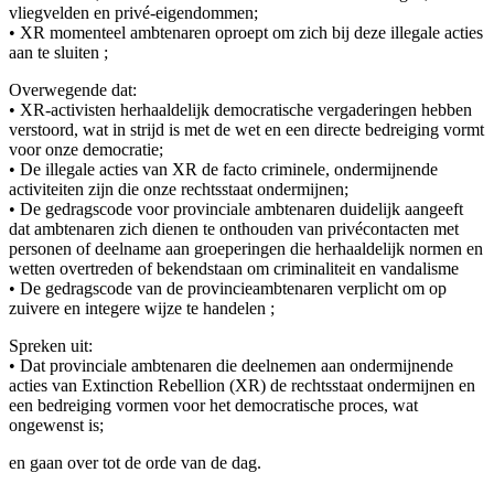
vliegvelden en privé-eigendommen;
• XR momenteel ambtenaren oproept om zich bij deze illegale acties
aan te sluiten ;
Overwegende dat:
• XR-activisten herhaaldelijk democratische vergaderingen hebben
verstoord, wat in strijd is met de wet en een directe bedreiging vormt
voor onze democratie;
• De illegale acties van XR de facto criminele, ondermijnende
activiteiten zijn die onze rechtsstaat ondermijnen;
• De gedragscode voor provinciale ambtenaren duidelijk aangeeft
dat ambtenaren zich dienen te onthouden van privécontacten met
personen of deelname aan groeperingen die herhaaldelijk normen en
wetten overtreden of bekendstaan om criminaliteit en vandalisme
• De gedragscode van de provincieambtenaren verplicht om op
zuivere en integere wijze te handelen ;
Spreken uit:
• Dat provinciale ambtenaren die deelnemen aan ondermijnende
acties van Extinction Rebellion (XR) de rechtsstaat ondermijnen en
een bedreiging vormen voor het democratische proces, wat
ongewenst is;
en gaan over tot de orde van de dag.