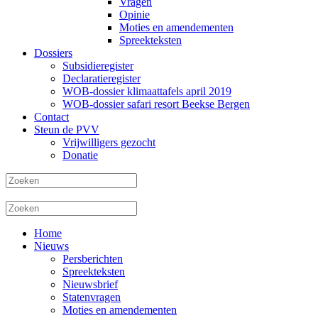
Vragen
Opinie
Moties en amendementen
Spreekteksten
Dossiers
Subsidieregister
Declaratieregister
WOB-dossier klimaattafels april 2019
WOB-dossier safari resort Beekse Bergen
Contact
Steun de PVV
Vrijwilligers gezocht
Donatie
Home
Nieuws
Persberichten
Spreekteksten
Nieuwsbrief
Statenvragen
Moties en amendementen