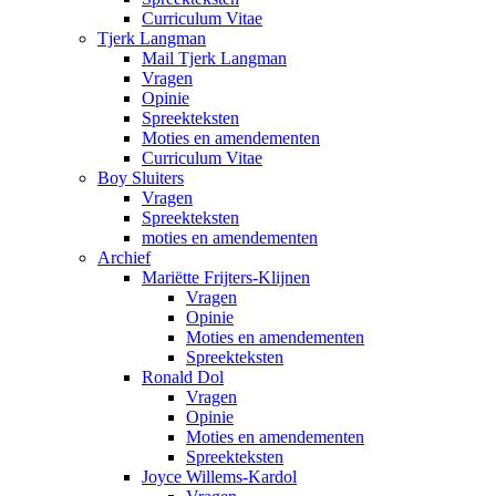
Curriculum Vitae
Tjerk Langman
Mail Tjerk Langman
Vragen
Opinie
Spreekteksten
Moties en amendementen
Curriculum Vitae
Boy Sluiters
Vragen
Spreekteksten
moties en amendementen
Archief
Mariëtte Frijters-Klijnen
Vragen
Opinie
Moties en amendementen
Spreekteksten
Ronald Dol
Vragen
Opinie
Moties en amendementen
Spreekteksten
Joyce Willems-Kardol