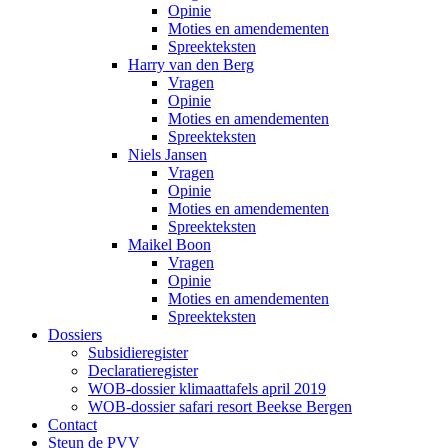
Opinie
Moties en amendementen
Spreekteksten
Harry van den Berg
Vragen
Opinie
Moties en amendementen
Spreekteksten
Niels Jansen
Vragen
Opinie
Moties en amendementen
Spreekteksten
Maikel Boon
Vragen
Opinie
Moties en amendementen
Spreekteksten
Dossiers
Subsidieregister
Declaratieregister
WOB-dossier klimaattafels april 2019
WOB-dossier safari resort Beekse Bergen
Contact
Steun de PVV