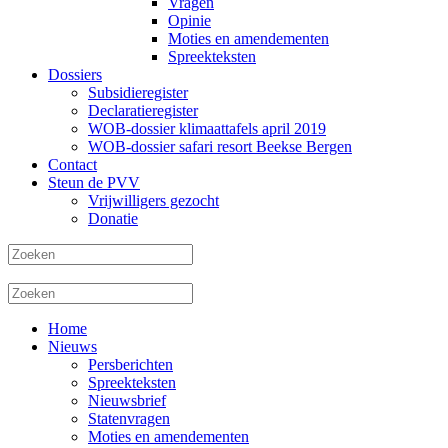
Vragen
Opinie
Moties en amendementen
Spreekteksten
Dossiers
Subsidieregister
Declaratieregister
WOB-dossier klimaattafels april 2019
WOB-dossier safari resort Beekse Bergen
Contact
Steun de PVV
Vrijwilligers gezocht
Donatie
Home
Nieuws
Persberichten
Spreekteksten
Nieuwsbrief
Statenvragen
Moties en amendementen