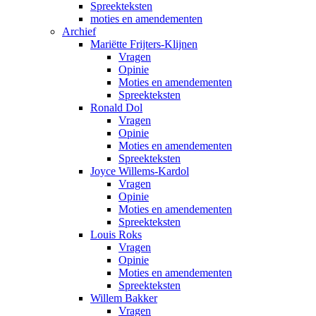
Spreekteksten
moties en amendementen
Archief
Mariëtte Frijters-Klijnen
Vragen
Opinie
Moties en amendementen
Spreekteksten
Ronald Dol
Vragen
Opinie
Moties en amendementen
Spreekteksten
Joyce Willems-Kardol
Vragen
Opinie
Moties en amendementen
Spreekteksten
Louis Roks
Vragen
Opinie
Moties en amendementen
Spreekteksten
Willem Bakker
Vragen