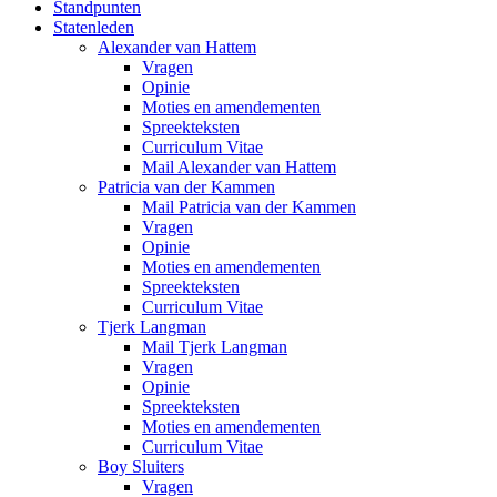
Standpunten
Statenleden
Alexander van Hattem
Vragen
Opinie
Moties en amendementen
Spreekteksten
Curriculum Vitae
Mail Alexander van Hattem
Patricia van der Kammen
Mail Patricia van der Kammen
Vragen
Opinie
Moties en amendementen
Spreekteksten
Curriculum Vitae
Tjerk Langman
Mail Tjerk Langman
Vragen
Opinie
Spreekteksten
Moties en amendementen
Curriculum Vitae
Boy Sluiters
Vragen