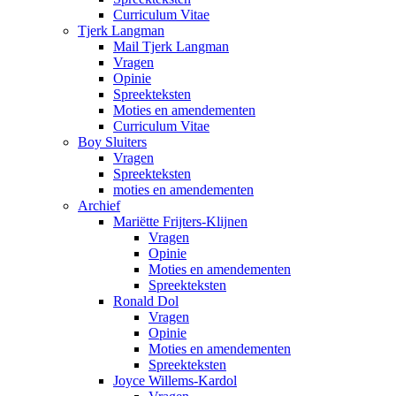
Curriculum Vitae
Tjerk Langman
Mail Tjerk Langman
Vragen
Opinie
Spreekteksten
Moties en amendementen
Curriculum Vitae
Boy Sluiters
Vragen
Spreekteksten
moties en amendementen
Archief
Mariëtte Frijters-Klijnen
Vragen
Opinie
Moties en amendementen
Spreekteksten
Ronald Dol
Vragen
Opinie
Moties en amendementen
Spreekteksten
Joyce Willems-Kardol