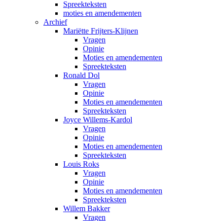
Spreekteksten
moties en amendementen
Archief
Mariëtte Frijters-Klijnen
Vragen
Opinie
Moties en amendementen
Spreekteksten
Ronald Dol
Vragen
Opinie
Moties en amendementen
Spreekteksten
Joyce Willems-Kardol
Vragen
Opinie
Moties en amendementen
Spreekteksten
Louis Roks
Vragen
Opinie
Moties en amendementen
Spreekteksten
Willem Bakker
Vragen