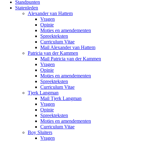
Standpunten
Statenleden
Alexander van Hattem
Vragen
Opinie
Moties en amendementen
Spreekteksten
Curriculum Vitae
Mail Alexander van Hattem
Patricia van der Kammen
Mail Patricia van der Kammen
Vragen
Opinie
Moties en amendementen
Spreekteksten
Curriculum Vitae
Tjerk Langman
Mail Tjerk Langman
Vragen
Opinie
Spreekteksten
Moties en amendementen
Curriculum Vitae
Boy Sluiters
Vragen