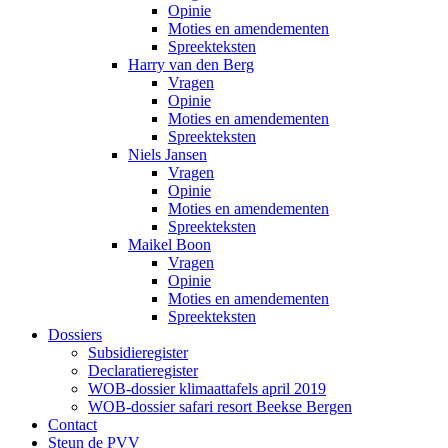
Opinie
Moties en amendementen
Spreekteksten
Harry van den Berg
Vragen
Opinie
Moties en amendementen
Spreekteksten
Niels Jansen
Vragen
Opinie
Moties en amendementen
Spreekteksten
Maikel Boon
Vragen
Opinie
Moties en amendementen
Spreekteksten
Dossiers
Subsidieregister
Declaratieregister
WOB-dossier klimaattafels april 2019
WOB-dossier safari resort Beekse Bergen
Contact
Steun de PVV