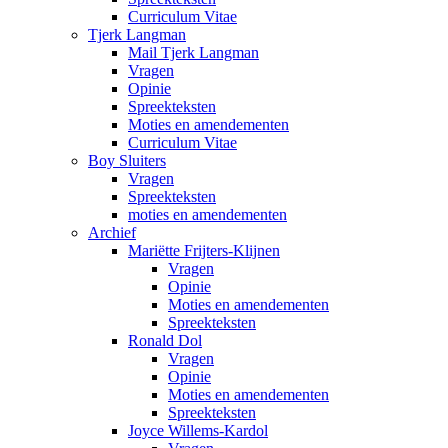
Curriculum Vitae
Tjerk Langman
Mail Tjerk Langman
Vragen
Opinie
Spreekteksten
Moties en amendementen
Curriculum Vitae
Boy Sluiters
Vragen
Spreekteksten
moties en amendementen
Archief
Mariëtte Frijters-Klijnen
Vragen
Opinie
Moties en amendementen
Spreekteksten
Ronald Dol
Vragen
Opinie
Moties en amendementen
Spreekteksten
Joyce Willems-Kardol