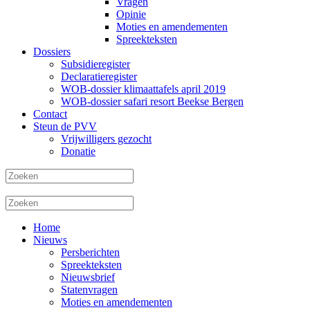
Vragen
Opinie
Moties en amendementen
Spreekteksten
Dossiers
Subsidieregister
Declaratieregister
WOB-dossier klimaattafels april 2019
WOB-dossier safari resort Beekse Bergen
Contact
Steun de PVV
Vrijwilligers gezocht
Donatie
Home
Nieuws
Persberichten
Spreekteksten
Nieuwsbrief
Statenvragen
Moties en amendementen