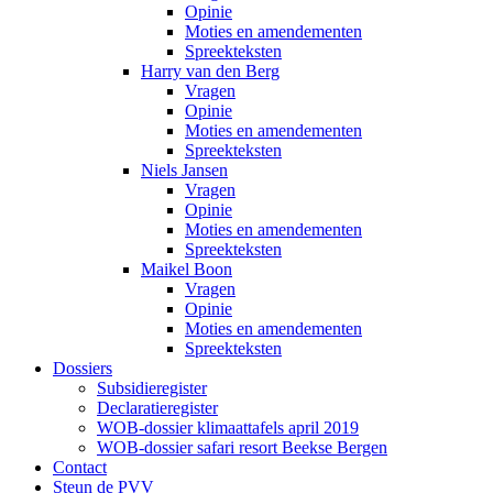
Opinie
Moties en amendementen
Spreekteksten
Harry van den Berg
Vragen
Opinie
Moties en amendementen
Spreekteksten
Niels Jansen
Vragen
Opinie
Moties en amendementen
Spreekteksten
Maikel Boon
Vragen
Opinie
Moties en amendementen
Spreekteksten
Dossiers
Subsidieregister
Declaratieregister
WOB-dossier klimaattafels april 2019
WOB-dossier safari resort Beekse Bergen
Contact
Steun de PVV