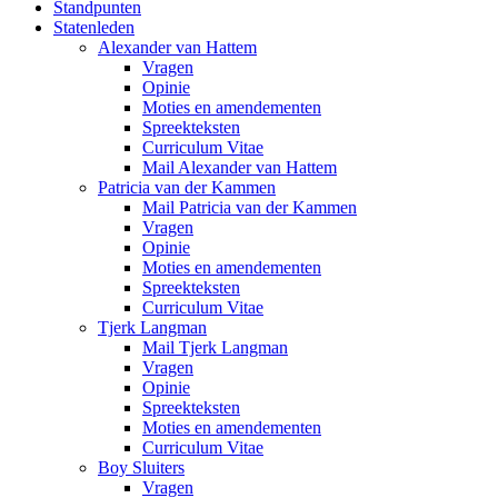
Standpunten
Statenleden
Alexander van Hattem
Vragen
Opinie
Moties en amendementen
Spreekteksten
Curriculum Vitae
Mail Alexander van Hattem
Patricia van der Kammen
Mail Patricia van der Kammen
Vragen
Opinie
Moties en amendementen
Spreekteksten
Curriculum Vitae
Tjerk Langman
Mail Tjerk Langman
Vragen
Opinie
Spreekteksten
Moties en amendementen
Curriculum Vitae
Boy Sluiters
Vragen