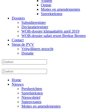
Vragen
Opinie
Moties en amendementen
Spreekteksten
Dossiers
Subsidieregister
Declaratieregister
WOB-dossier klimaattafels april 2019
WOB-dossier safari resort Beekse Bergen
Contact
Steun de PVV
Vrijwilligers gezocht
Donatie
Home
Nieuws
Persberichten
Spreekteksten
Nieuwsbrief
Statenvragen
Moties en amendementen