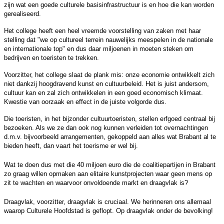
zijn wat een goede culturele basisinfrastructuur is en hoe die kan worden
gerealiseerd.
Het college heeft een heel vreemde voorstelling van zaken met haar
stelling dat "we op cultureel terrein nauwelijks meespelen in de nationale
en internationale top" en dus daar miljoenen in moeten steken om
bedrijven en toeristen te trekken.
Voorzitter, het college slaat de plank mis: onze economie ontwikkelt zich
niet dankzij hoogdravend kunst en cultuurbeleid. Het is juist andersom,
cultuur kan en zal zich ontwikkelen in een goed economisch klimaat.
Kwestie van oorzaak en effect in de juiste volgorde dus.
Die toeristen, in het bijzonder cultuurtoeristen, stellen erfgoed centraal bij
bezoeken. Als we ze dan ook nog kunnen verleiden tot overnachtingen
d.m.v. bijvoorbeeld arrangementen, gekoppeld aan alles wat Brabant al te
bieden heeft, dan vaart het toerisme er wel bij.
Wat te doen dus met die 40 miljoen euro die de coalitiepartijen in Brabant
zo graag willen opmaken aan elitaire kunstprojecten waar geen mens op
zit te wachten en waarvoor onvoldoende markt en draagvlak is?
Draagvlak, voorzitter, draagvlak is cruciaal. We herinneren ons allemaal
waarop Culturele Hoofdstad is geflopt. Op draagvlak onder de bevolking!