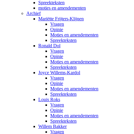
Spreekteksten
moties en amendementen
Archief
Mariëtte Frijters-Klijnen
Vragen
Opinie
Moties en amendementen
Spreekteksten
Ronald Dol
Vragen
Opinie
Moties en amendementen
Spreekteksten
Joyce Willems-Kardol
Vragen
Opinie
Moties en amendementen
Spreekteksten
Louis Roks
Vragen
Opinie
Moties en amendementen
Spreekteksten
Willem Bakker
Vragen