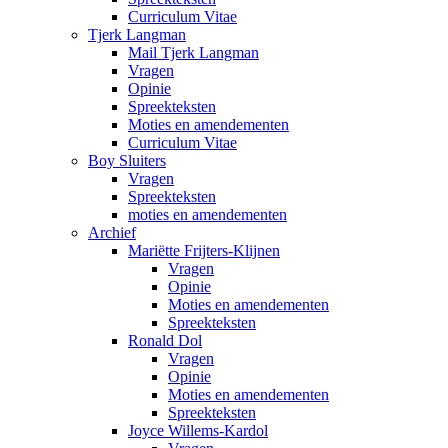
Curriculum Vitae
Tjerk Langman
Mail Tjerk Langman
Vragen
Opinie
Spreekteksten
Moties en amendementen
Curriculum Vitae
Boy Sluiters
Vragen
Spreekteksten
moties en amendementen
Archief
Mariëtte Frijters-Klijnen
Vragen
Opinie
Moties en amendementen
Spreekteksten
Ronald Dol
Vragen
Opinie
Moties en amendementen
Spreekteksten
Joyce Willems-Kardol