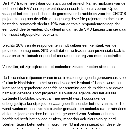
De PVV fractie heeft daar constant op gehamerd. Na het mislopen van de
titel heeft de PVV een representatieve enquête laten uitvoeren. Op de
vraag of het een goed idee is de gereserveerde middelen voor het CH2018
project alsnog aan dezelfde of nagenoeg dezelfde projecten en doelen te
besteden, antwoordt slechts 19% van de totale respondentengroep dat
een goed idee te vinden. Opvallend is dat het de VVD kiezers zijn die daar
het meest uitgesproken over zijn.
Slechts 16% van de respondenten vindt cultuur een kerntaak van de
provincie, en nog eens 29% vindt dat dit weliswaar een provinciale taak is
maar enkel historisch erfgoed of monumentenzorg zou moeten betreffen.
Voorzitter, dit zijn cijfers die tot nadenken zouden moeten stemmen.
De Brabantse miljoenen waren in de investeringsagenda gereserveerd voor
Culturele Hoofdstad. In het voorstel voor het Brabant C Fonds wordt nu
krampachtig geprobeerd dezelfde bestemming aan de middelen te geven,
namelijk dezelfde soort projecten als waar de agenda van het elitaire
Culturele Hoofdstad project al mee gevuld was: hoogdravende
onbegrijpelijke kunstprojecten waar geen Brabander het nut van inziet. Er
wordt wederom een kapitale blunder gemaakt, en ondanks dat er minstens
al tien miljoen euro door het putje is gespoeld voor Brabant culturele
hoofdstad heeft het college er niets, maar dan ook niets van geleerd.
Sterker: tegen beter weten in wordt hier 40 miljoen ingezet om dezelfde