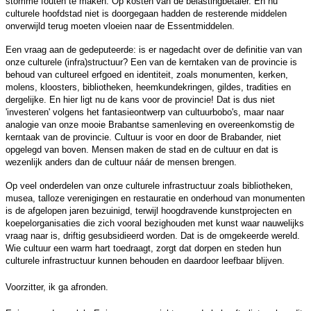
stomme fouten te maken. Op kosten van de belastingbetaler. En nu
culturele hoofdstad niet is doorgegaan hadden de resterende middelen
onverwijld terug moeten vloeien naar de Essentmiddelen.
Een vraag aan de gedeputeerde: is er nagedacht over de definitie van van
onze culturele (infra)structuur? Een van de kerntaken van de provincie is
behoud van cultureel erfgoed en identiteit, zoals monumenten, kerken,
molens, kloosters, bibliotheken, heemkundekringen, gildes, tradities en
dergelijke. En hier ligt nu de kans voor de provincie! Dat is dus niet
'investeren' volgens het fantasieontwerp van cultuurbobo's, maar naar
analogie van onze mooie Brabantse samenleving en overeenkomstig de
kerntaak van de provincie. Cultuur is voor en door de Brabander, niet
opgelegd van boven. Mensen maken de stad en de cultuur en dat is
wezenlijk anders dan de cultuur náár de mensen brengen.
Op veel onderdelen van onze culturele infrastructuur zoals bibliotheken,
musea, talloze verenigingen en restauratie en onderhoud van monumenten
is de afgelopen jaren bezuinigd, terwijl hoogdravende kunstprojecten en
koepelorganisaties die zich vooral bezighouden met kunst waar nauwelijks
vraag naar is, driftig gesubsidieerd worden. Dat is de omgekeerde wereld.
Wie cultuur een warm hart toedraagt, zorgt dat dorpen en steden hun
culturele infrastructuur kunnen behouden en daardoor leefbaar blijven.
Voorzitter, ik ga afronden.