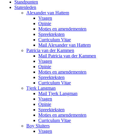
Standpunten
Statenleden
Alexander van Hattem
Vragen
Opinie
Moties en amendementen
Spreekteksten
Curriculum Vitae
Mail Alexander van Hattem
Patricia van der Kammen
Mail Patricia van der Kammen
Vragen
Opinie
Moties en amendementen
Spreekteksten
Curriculum Vitae
Tjerk Langman
Mail Tjerk Langman
Vragen
Opinie
Spreekteksten
Moties en amendementen
Curriculum Vitae
Boy Sluiters
Vragen