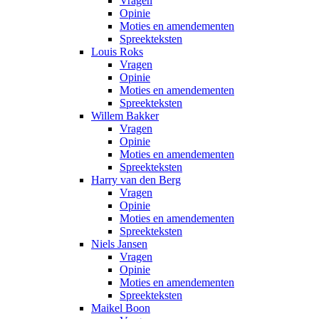
Vragen
Opinie
Moties en amendementen
Spreekteksten
Louis Roks
Vragen
Opinie
Moties en amendementen
Spreekteksten
Willem Bakker
Vragen
Opinie
Moties en amendementen
Spreekteksten
Harry van den Berg
Vragen
Opinie
Moties en amendementen
Spreekteksten
Niels Jansen
Vragen
Opinie
Moties en amendementen
Spreekteksten
Maikel Boon