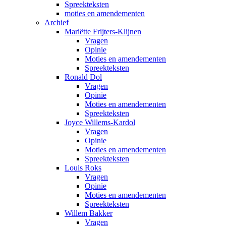
Spreekteksten
moties en amendementen
Archief
Mariëtte Frijters-Klijnen
Vragen
Opinie
Moties en amendementen
Spreekteksten
Ronald Dol
Vragen
Opinie
Moties en amendementen
Spreekteksten
Joyce Willems-Kardol
Vragen
Opinie
Moties en amendementen
Spreekteksten
Louis Roks
Vragen
Opinie
Moties en amendementen
Spreekteksten
Willem Bakker
Vragen