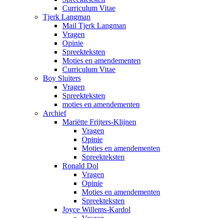
Curriculum Vitae
Tjerk Langman
Mail Tjerk Langman
Vragen
Opinie
Spreekteksten
Moties en amendementen
Curriculum Vitae
Boy Sluiters
Vragen
Spreekteksten
moties en amendementen
Archief
Mariëtte Frijters-Klijnen
Vragen
Opinie
Moties en amendementen
Spreekteksten
Ronald Dol
Vragen
Opinie
Moties en amendementen
Spreekteksten
Joyce Willems-Kardol