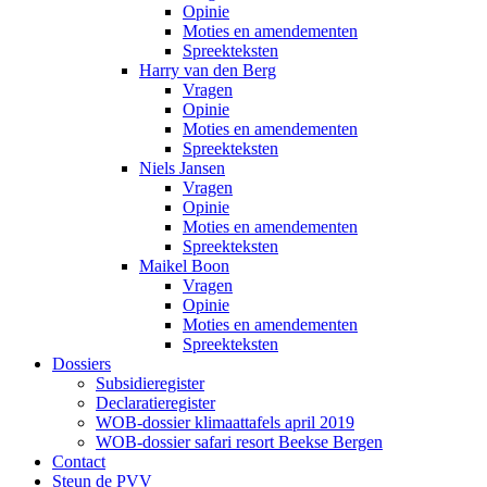
Opinie
Moties en amendementen
Spreekteksten
Harry van den Berg
Vragen
Opinie
Moties en amendementen
Spreekteksten
Niels Jansen
Vragen
Opinie
Moties en amendementen
Spreekteksten
Maikel Boon
Vragen
Opinie
Moties en amendementen
Spreekteksten
Dossiers
Subsidieregister
Declaratieregister
WOB-dossier klimaattafels april 2019
WOB-dossier safari resort Beekse Bergen
Contact
Steun de PVV