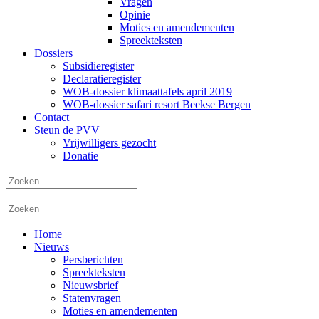
Vragen
Opinie
Moties en amendementen
Spreekteksten
Dossiers
Subsidieregister
Declaratieregister
WOB-dossier klimaattafels april 2019
WOB-dossier safari resort Beekse Bergen
Contact
Steun de PVV
Vrijwilligers gezocht
Donatie
Home
Nieuws
Persberichten
Spreekteksten
Nieuwsbrief
Statenvragen
Moties en amendementen