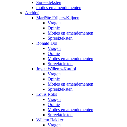
Spreekteksten
moties en amendementen
Archief
Mariëtte Frijters-Klijnen
Vragen
Opinie
Moties en amendementen
Spreekteksten
Ronald Dol
Vragen
Opinie
Moties en amendementen
Spreekteksten
Joyce Willems-Kardol
Vragen
Opinie
Moties en amendementen
Spreekteksten
Louis Roks
Vragen
Opinie
Moties en amendementen
Spreekteksten
Willem Bakker
Vragen