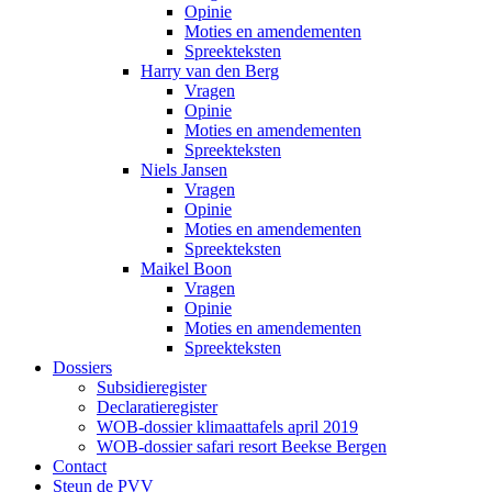
Opinie
Moties en amendementen
Spreekteksten
Harry van den Berg
Vragen
Opinie
Moties en amendementen
Spreekteksten
Niels Jansen
Vragen
Opinie
Moties en amendementen
Spreekteksten
Maikel Boon
Vragen
Opinie
Moties en amendementen
Spreekteksten
Dossiers
Subsidieregister
Declaratieregister
WOB-dossier klimaattafels april 2019
WOB-dossier safari resort Beekse Bergen
Contact
Steun de PVV