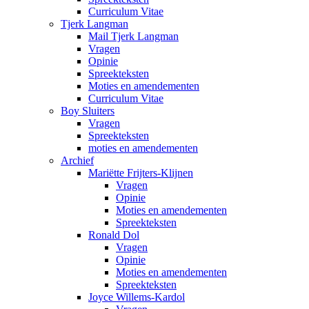
Curriculum Vitae
Tjerk Langman
Mail Tjerk Langman
Vragen
Opinie
Spreekteksten
Moties en amendementen
Curriculum Vitae
Boy Sluiters
Vragen
Spreekteksten
moties en amendementen
Archief
Mariëtte Frijters-Klijnen
Vragen
Opinie
Moties en amendementen
Spreekteksten
Ronald Dol
Vragen
Opinie
Moties en amendementen
Spreekteksten
Joyce Willems-Kardol