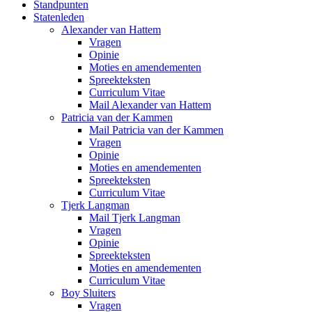
Standpunten
Statenleden
Alexander van Hattem
Vragen
Opinie
Moties en amendementen
Spreekteksten
Curriculum Vitae
Mail Alexander van Hattem
Patricia van der Kammen
Mail Patricia van der Kammen
Vragen
Opinie
Moties en amendementen
Spreekteksten
Curriculum Vitae
Tjerk Langman
Mail Tjerk Langman
Vragen
Opinie
Spreekteksten
Moties en amendementen
Curriculum Vitae
Boy Sluiters
Vragen