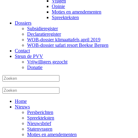
Vragen
Opinie
Moties en amendementen
Spreekteksten
Dossiers
Subsidieregister
Declaratieregister
WOB-dossier klimaattafels april 2019
WOB-dossier safari resort Beekse Bergen
Contact
Steun de PVV
Vrijwilligers gezocht
Donatie
Home
Nieuws
Persberichten
Spreekteksten
Nieuwsbrief
Statenvragen
Moties en amendementen