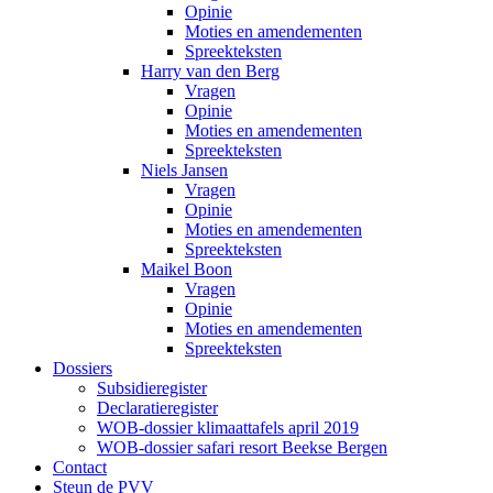
Opinie
Moties en amendementen
Spreekteksten
Harry van den Berg
Vragen
Opinie
Moties en amendementen
Spreekteksten
Niels Jansen
Vragen
Opinie
Moties en amendementen
Spreekteksten
Maikel Boon
Vragen
Opinie
Moties en amendementen
Spreekteksten
Dossiers
Subsidieregister
Declaratieregister
WOB-dossier klimaattafels april 2019
WOB-dossier safari resort Beekse Bergen
Contact
Steun de PVV