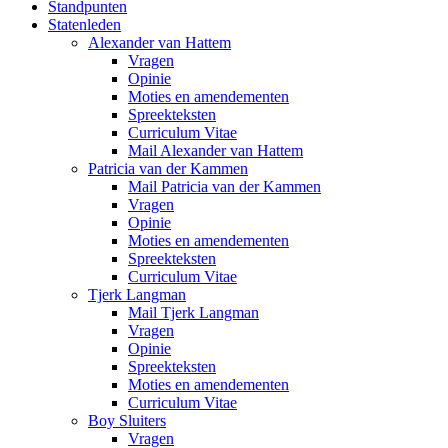
Standpunten
Statenleden
Alexander van Hattem
Vragen
Opinie
Moties en amendementen
Spreekteksten
Curriculum Vitae
Mail Alexander van Hattem
Patricia van der Kammen
Mail Patricia van der Kammen
Vragen
Opinie
Moties en amendementen
Spreekteksten
Curriculum Vitae
Tjerk Langman
Mail Tjerk Langman
Vragen
Opinie
Spreekteksten
Moties en amendementen
Curriculum Vitae
Boy Sluiters
Vragen