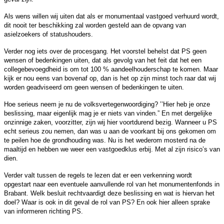
Als wens willen wij uiten dat als er monumentaal vastgoed verhuurd wordt,
dit nooit ter beschikking zal worden gesteld aan de opvang van
asielzoekers of statushouders.
Verder nog iets over de procesgang. Het voorstel behelst dat PS geen
wensen of bedenkingen uiten, dat als gevolg van het feit dat het een
collegebevoegdheid is om tot 100 % aandeelhouderschap te komen. Maar
kijk er nou eens van bovenaf op, dan is het op zijn minst toch raar dat wij
worden geadviseerd om geen wensen of bedenkingen te uiten.
Hoe serieus neem je nu de volksvertegenwoordiging? ’’Hier heb je onze
beslissing, maar eigenlijk mag je er niets van vinden.” En met dergelijke
onzinnige zaken, voorzitter, zijn wij hier voortdurend bezig. Wanneer u PS
echt serieus zou nemen, dan was u aan de voorkant bij ons gekomen om
te peilen hoe de grondhouding was. Nu is het wederom mosterd na de
maaltijd en hebben we weer een vastgoedklus erbij. Met al zijn risico’s van
dien.
Verder valt tussen de regels te lezen dat er een verkenning wordt
opgestart naar een eventuele aanvullende rol van het monumentenfonds in
Brabant. Welk besluit rechtvaardigt deze beslissing en wat is hiervan het
doel? Waar is ook in dit geval de rol van PS? En ook hier alleen sprake
van informeren richting PS.