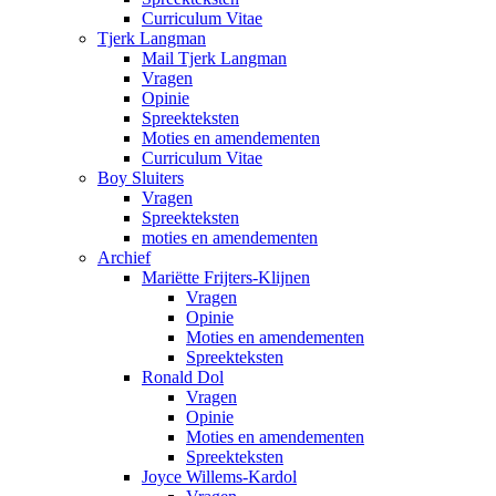
Curriculum Vitae
Tjerk Langman
Mail Tjerk Langman
Vragen
Opinie
Spreekteksten
Moties en amendementen
Curriculum Vitae
Boy Sluiters
Vragen
Spreekteksten
moties en amendementen
Archief
Mariëtte Frijters-Klijnen
Vragen
Opinie
Moties en amendementen
Spreekteksten
Ronald Dol
Vragen
Opinie
Moties en amendementen
Spreekteksten
Joyce Willems-Kardol