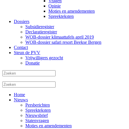
Vragen
Opinie
Moties en amendementen
Spreekteksten
Dossiers
Subsidieregister
Declaratieregister
WOB-dossier klimaattafels april 2019
WOB-dossier safari resort Beekse Bergen
Contact
Steun de PVV
Vrijwilligers gezocht
Donatie
Home
Nieuws
Persberichten
Spreekteksten
Nieuwsbrief
Statenvragen
Moties en amendementen