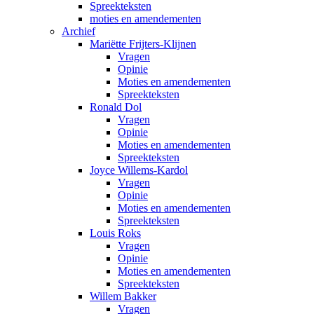
Spreekteksten
moties en amendementen
Archief
Mariëtte Frijters-Klijnen
Vragen
Opinie
Moties en amendementen
Spreekteksten
Ronald Dol
Vragen
Opinie
Moties en amendementen
Spreekteksten
Joyce Willems-Kardol
Vragen
Opinie
Moties en amendementen
Spreekteksten
Louis Roks
Vragen
Opinie
Moties en amendementen
Spreekteksten
Willem Bakker
Vragen