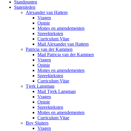
Standpunten
Statenleden
Alexander van Hattem
Vragen
Opinie
Moties en amendementen
Spreekteksten
Curriculum Vitae
Mail Alexander van Hattem
Patricia van der Kammen
Mail Patricia van der Kammen
Vragen
Opinie
Moties en amendementen
Spreekteksten
Curriculum Vitae
Tjerk Langman
Mail Tjerk Langman
Vragen
Opinie
Spreekteksten
Moties en amendementen
Curriculum Vitae
Boy Sluiters
Vragen