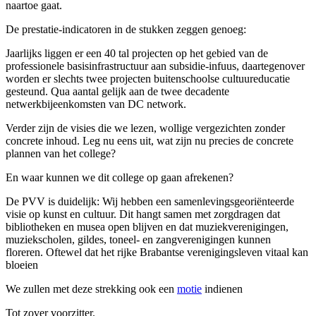
naartoe gaat.
De prestatie-indicatoren in de stukken zeggen genoeg:
Jaarlijks liggen er een 40 tal projecten op het gebied van de
professionele basisinfrastructuur aan subsidie-infuus, daartegenover
worden er slechts twee projecten buitenschoolse cultuureducatie
gesteund. Qua aantal gelijk aan de twee decadente
netwerkbijeenkomsten van DC network.
Verder zijn de visies die we lezen, wollige vergezichten zonder
concrete inhoud. Leg nu eens uit, wat zijn nu precies de concrete
plannen van het college?
En waar kunnen we dit college op gaan afrekenen?
De PVV is duidelijk: Wij hebben een samenlevingsgeoriënteerde
visie op kunst en cultuur. Dit hangt samen met zorgdragen dat
bibliotheken en musea open blijven en dat muziekverenigingen,
muziekscholen, gildes, toneel- en zangverenigingen kunnen
floreren. Oftewel dat het rijke Brabantse verenigingsleven vitaal kan
bloeien
We zullen met deze strekking ook een
motie
indienen
Tot zover voorzitter.