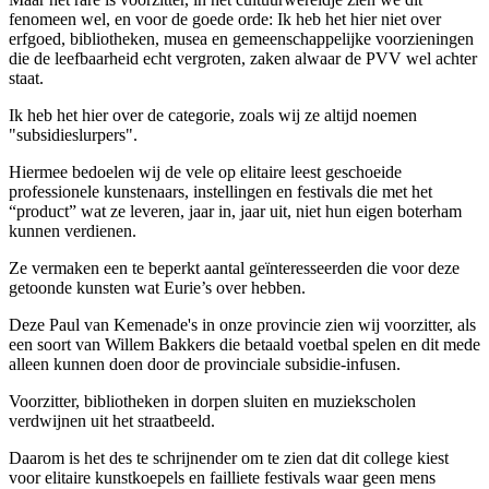
fenomeen wel, en voor de goede orde: Ik heb het hier niet over
erfgoed, bibliotheken, musea en gemeenschappelijke voorzieningen
die de leefbaarheid echt vergroten, zaken alwaar de PVV wel achter
staat.
Ik heb het hier over de categorie, zoals wij ze altijd noemen
"subsidieslurpers".
Hiermee bedoelen wij de vele op elitaire leest geschoeide
professionele kunstenaars, instellingen en festivals die met het
“product” wat ze leveren, jaar in, jaar uit, niet hun eigen boterham
kunnen verdienen.
Ze vermaken een te beperkt aantal geïnteresseerden die voor deze
getoonde kunsten wat Eurie’s over hebben.
Deze Paul van Kemenade's in onze provincie zien wij voorzitter, als
een soort van Willem Bakkers die betaald voetbal spelen en dit mede
alleen kunnen doen door de provinciale subsidie-infusen.
Voorzitter, bibliotheken in dorpen sluiten en muziekscholen
verdwijnen uit het straatbeeld.
Daarom is het des te schrijnender om te zien dat dit college kiest
voor elitaire kunstkoepels en failliete festivals waar geen mens