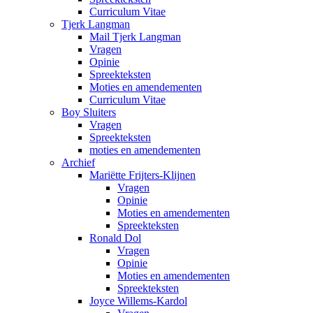
Curriculum Vitae
Tjerk Langman
Mail Tjerk Langman
Vragen
Opinie
Spreekteksten
Moties en amendementen
Curriculum Vitae
Boy Sluiters
Vragen
Spreekteksten
moties en amendementen
Archief
Mariëtte Frijters-Klijnen
Vragen
Opinie
Moties en amendementen
Spreekteksten
Ronald Dol
Vragen
Opinie
Moties en amendementen
Spreekteksten
Joyce Willems-Kardol