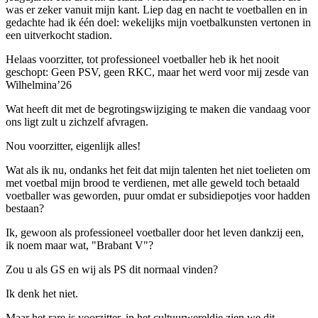
was er zeker vanuit mijn kant. Liep dag en nacht te voetballen en in
gedachte had ik één doel: wekelijks mijn voetbalkunsten vertonen in
een uitverkocht stadion.
Helaas voorzitter, tot professioneel voetballer heb ik het nooit
geschopt: Geen PSV, geen RKC, maar het werd voor mij zesde van
Wilhelmina’26
Wat heeft dit met de begrotingswijziging te maken die vandaag voor
ons ligt zult u zichzelf afvragen.
Nou voorzitter, eigenlijk alles!
Wat als ik nu, ondanks het feit dat mijn talenten het niet toelieten om
met voetbal mijn brood te verdienen, met alle geweld toch betaald
voetballer was geworden, puur omdat er subsidiepotjes voor hadden
bestaan?
Ik, gewoon als professioneel voetballer door het leven dankzij een,
ik noem maar wat, "Brabant V"?
Zou u als GS en wij als PS dit normaal vinden?
Ik denk het niet.
Maar het rare is voorzitter, in het cultuurwereldje zien we dit