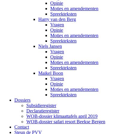
Opinie
Moties en amendementen
Spreekteksten
Harry van den Berg
Vragen
Opinie
Moties en amendementen
Spreekteksten
Niels Jansen
Vragen
Opinie
Moties en amendementen
Spreekteksten
Maikel Boon
Vragen
Opinie
Moties en amendementen
Spreekteksten
Dossiers
Subsidieregister
Declaratieregister
WOB-dossier klimaattafels april 2019
WOB-dossier safari resort Beekse Bergen
Contact
Steun de PVV