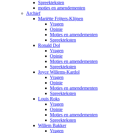
Spreekteksten
moties en amendementen
Archief
Mariëtte Frijters-Klijnen
Vragen
Opinie
Moties en amendementen
Spreekteksten
Ronald Dol
Vragen
Opinie
Moties en amendementen
Spreekteksten
Joyce Willems-Kardol
Vragen
Opinie
Moties en amendementen
Spreekteksten
Louis Roks
Vragen
Opinie
Moties en amendementen
Spreekteksten
Willem Bakker
Vragen