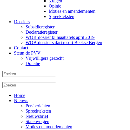
Vragen
Opinie
Moties en amendementen
Spreekteksten
Dossiers
Subsidieregister
Declaratieregister
WOB-dossier klimaattafels april 2019
WOB-dossier safari resort Beekse Bergen
Contact
Steun de PVV
Vrijwilligers gezocht
Donatie
Home
Nieuws
Persberichten
Spreekteksten
Nieuwsbrief
Statenvragen
Moties en amendementen