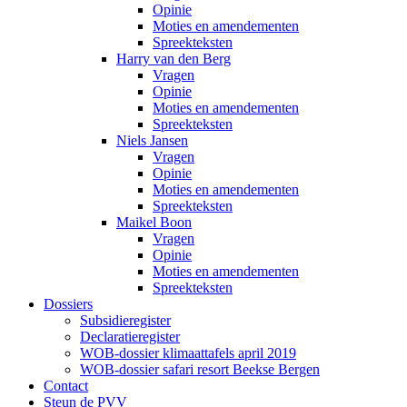
Opinie
Moties en amendementen
Spreekteksten
Harry van den Berg
Vragen
Opinie
Moties en amendementen
Spreekteksten
Niels Jansen
Vragen
Opinie
Moties en amendementen
Spreekteksten
Maikel Boon
Vragen
Opinie
Moties en amendementen
Spreekteksten
Dossiers
Subsidieregister
Declaratieregister
WOB-dossier klimaattafels april 2019
WOB-dossier safari resort Beekse Bergen
Contact
Steun de PVV