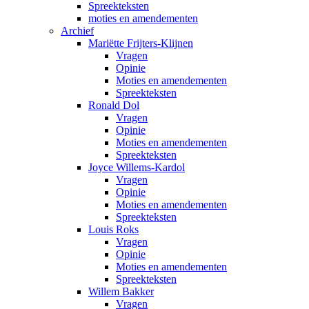
Spreekteksten
moties en amendementen
Archief
Mariëtte Frijters-Klijnen
Vragen
Opinie
Moties en amendementen
Spreekteksten
Ronald Dol
Vragen
Opinie
Moties en amendementen
Spreekteksten
Joyce Willems-Kardol
Vragen
Opinie
Moties en amendementen
Spreekteksten
Louis Roks
Vragen
Opinie
Moties en amendementen
Spreekteksten
Willem Bakker
Vragen