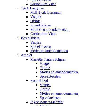
Curriculum Vitae
Tjerk Langman
Mail Tjerk Langman
Vragen
Opinie
Spreekteksten
Moties en amendementen
Curriculum Vitae
Boy Sluiters
Vragen
Spreekteksten
moties en amendementen
Archief
Mariëtte Frijters-Klijnen
Vragen
Opinie
Moties en amendementen
Spreekteksten
Ronald Dol
Vragen
Opinie
Moties en amendementen
Spreekteksten
Joyce Willems-Kardol