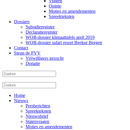
Vragen
Opinie
Moties en amendementen
Spreekteksten
Dossiers
Subsidieregister
Declaratieregister
WOB-dossier klimaattafels april 2019
WOB-dossier safari resort Beekse Bergen
Contact
Steun de PVV
Vrijwilligers gezocht
Donatie
Home
Nieuws
Persberichten
Spreekteksten
Nieuwsbrief
Statenvragen
Moties en amendementen