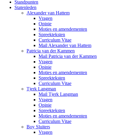
Standpunten
Statenleden
Alexander van Hattem
Vragen
Opinie
Moties en amendementen
Spreekteksten
Curriculum Vitae
Mail Alexander van Hattem
Patricia van der Kammen
Mail Patricia van der Kammen
Vragen
Opinie
Moties en amendementen
Spreekteksten
Curriculum Vitae
Tjerk Langman
Mail Tjerk Langman
Vragen
Opinie
Spreekteksten
Moties en amendementen
Curriculum Vitae
Boy Sluiters
Vragen