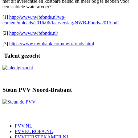
met dit averechtse en kostbare beleid en meer oog te hebben voor
een stabiele waterafvoer?
[1]
http://www.nwbfonds.nl/wp-
content/uploads/2016/06/Jaarverslag-NWB-Fonds-2015.pdf
[2]
http://www.nwbfonds.nl/
[3]
https://www.nwbbank.com/nwb-fonds.html
Talent gezocht
Steun PVV Noord-Brabant
PVV.NL
PVVEUROPA.NL
PVVEERSTEKAMER.NL