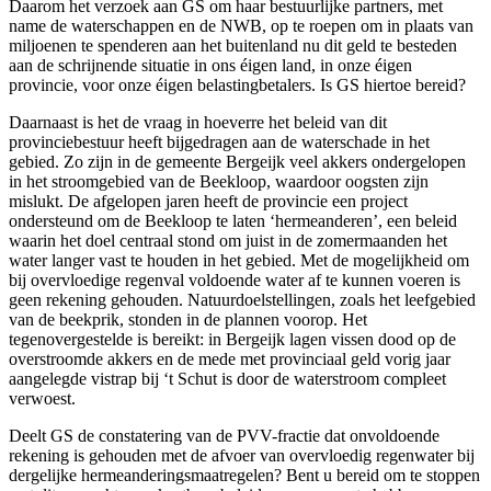
Daarom het verzoek aan GS om haar bestuurlijke partners, met
name de waterschappen en de NWB, op te roepen om in plaats van
miljoenen te spenderen aan het buitenland nu dit geld te besteden
aan de schrijnende situatie in ons éigen land, in onze éigen
provincie, voor onze éigen belastingbetalers. Is GS hiertoe bereid?
Daarnaast is het de vraag in hoeverre het beleid van dit
provinciebestuur heeft bijgedragen aan de waterschade in het
gebied. Zo zijn in de gemeente Bergeijk veel akkers ondergelopen
in het stroomgebied van de Beekloop, waardoor oogsten zijn
mislukt. De afgelopen jaren heeft de provincie een project
ondersteund om de Beekloop te laten ‘hermeanderen’, een beleid
waarin het doel centraal stond om juist in de zomermaanden het
water langer vast te houden in het gebied. Met de mogelijkheid om
bij overvloedige regenval voldoende water af te kunnen voeren is
geen rekening gehouden. Natuurdoelstellingen, zoals het leefgebied
van de beekprik, stonden in de plannen voorop. Het
tegenovergestelde is bereikt: in Bergeijk lagen vissen dood op de
overstroomde akkers en de mede met provinciaal geld vorig jaar
aangelegde vistrap bij ‘t Schut is door de waterstroom compleet
verwoest.
Deelt GS de constatering van de PVV-fractie dat onvoldoende
rekening is gehouden met de afvoer van overvloedig regenwater bij
dergelijke hermeanderingsmaatregelen? Bent u bereid om te stoppen