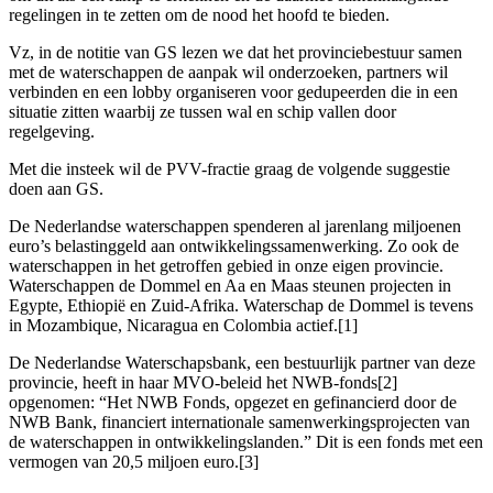
regelingen in te zetten om de nood het hoofd te bieden.
Vz, in de notitie van GS lezen we dat het provinciebestuur samen
met de waterschappen de aanpak wil onderzoeken, partners wil
verbinden en een lobby organiseren voor gedupeerden die in een
situatie zitten waarbij ze tussen wal en schip vallen door
regelgeving.
Met die insteek wil de PVV-fractie graag de volgende suggestie
doen aan GS.
De Nederlandse waterschappen spenderen al jarenlang miljoenen
euro’s belastinggeld aan ontwikkelingssamenwerking. Zo ook de
waterschappen in het getroffen gebied in onze eigen provincie.
Waterschappen de Dommel en Aa en Maas steunen projecten in
Egypte, Ethiopië en Zuid-Afrika. Waterschap de Dommel is tevens
in Mozambique, Nicaragua en Colombia actief.[1]
De Nederlandse Waterschapsbank, een bestuurlijk partner van deze
provincie, heeft in haar MVO-beleid het NWB-fonds[2]
opgenomen: “Het NWB Fonds, opgezet en gefinancierd door de
NWB Bank, financiert internationale samenwerkingsprojecten van
de waterschappen in ontwikkelingslanden.” Dit is een fonds met een
vermogen van 20,5 miljoen euro.[3]