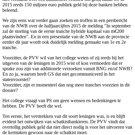
2015 reeds 150 miljoen euro publiek geld bij deze banken hebben
beleend.
We zijn eens wat verder gaan zoeken en troffen in een persbericht
van de NWB over de halfjaarcijfers 2015 de melding "In september
zal de storting van de eerste tranche hybride kapitaal van m€200
plaatsvinden". En in een presentatie van de NWB aan de provincie
eerder dit jaar wordt ook duidelijk melding gemaakt van 1e en 2e
tranche.
Voorzitter, de PVV wil van het college weten of zij reeds bij het
uitgeven van de leningen in 2015 wist of kon vermoeden dat er
sprake zou zijn van additionele verzoeken vanuit BNG en/of NWB?
En zo ja, waarom heeft GS dat niet gecommuniceerd in het
statenvoorstel?
Voorzitter, zijn er momenteel dan nog meer tranches voorzien in dit
dossier?
Het college vraagt van PS om geen wensen en bedenkingen te
hebben. De PVV heeft die wel.
Ten eerste, het verstrekken van dit soort leningen was, is en blijft
evident het ontwijken van schatkistbankieren. De PVV vindt dat
overtollig publiek geld dat niet direct nodig is voor het uitvoeren van
de kerntaken gewoon naar de schatkist moet.