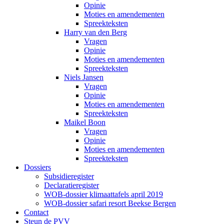
Opinie
Moties en amendementen
Spreekteksten
Harry van den Berg
Vragen
Opinie
Moties en amendementen
Spreekteksten
Niels Jansen
Vragen
Opinie
Moties en amendementen
Spreekteksten
Maikel Boon
Vragen
Opinie
Moties en amendementen
Spreekteksten
Dossiers
Subsidieregister
Declaratieregister
WOB-dossier klimaattafels april 2019
WOB-dossier safari resort Beekse Bergen
Contact
Steun de PVV