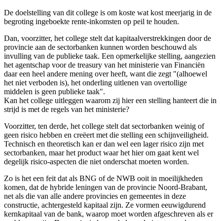
De doelstelling van dit college is om koste wat kost meerjarig in de
begroting ingeboekte rente-inkomsten op peil te houden.
Dan, voorzitter, het college stelt dat kapitaalverstrekkingen door de
provincie aan de sectorbanken kunnen worden beschouwd als
invulling van de publieke taak. Een opmerkelijke stelling, aangezien
het agentschap voor de treasury van het ministerie van Financiën
daar een heel andere mening over heeft, want die zegt "(alhoewel
het niet verboden is), het onderling uitlenen van overtollige
middelen is geen publieke taak".
Kan het college uitleggen waarom zij hier een stelling hanteert die in
strijd is met de regels van het ministerie?
Voorzitter, ten derde, het college stelt dat sectorbanken weinig of
geen risico hebben en creëert met die stelling een schijnveiligheid.
Technisch en theoretisch kan er dan wel een lager risico zijn met
sectorbanken, maar het product waar het hier om gaat kent wel
degelijk risico-aspecten die niet onderschat moeten worden.
Zo is het een feit dat als BNG of de NWB ooit in moeilijkheden
komen, dat de hybride leningen van de provincie Noord-Brabant,
net als die van alle andere provincies en gemeentes in deze
constructie, achtergesteld kapitaal zijn. Ze vormen eeuwigdurend
kernkapitaal van de bank, waarop moet worden afgeschreven als er