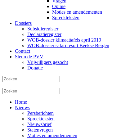
Vragen
Opinie
Moties en amendementen
Spreekteksten
Dossiers
Subsidieregister
Declaratieregister
WOB-dossier klimaattafels april 2019
WOB-dossier safari resort Beekse Bergen
Contact
Steun de PVV
Vrijwilligers gezocht
Donatie
Home
Nieuws
Persberichten
Spreekteksten
Nieuwsbrief
Statenvragen
Moties en amendementen