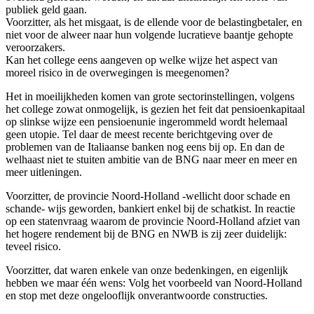
publiek geld gaan.
Voorzitter, als het misgaat, is de ellende voor de belastingbetaler, en
niet voor de alweer naar hun volgende lucratieve baantje gehopte
veroorzakers.
Kan het college eens aangeven op welke wijze het aspect van
moreel risico in de overwegingen is meegenomen?
Het in moeilijkheden komen van grote sectorinstellingen, volgens
het college zowat onmogelijk, is gezien het feit dat pensioenkapitaal
op slinkse wijze een pensioenunie ingerommeld wordt helemaal
geen utopie. Tel daar de meest recente berichtgeving over de
problemen van de Italiaanse banken nog eens bij op. En dan de
welhaast niet te stuiten ambitie van de BNG naar meer en meer en
meer uitleningen.
Voorzitter, de provincie Noord-Holland -wellicht door schade en
schande- wijs geworden, bankiert enkel bij de schatkist. In reactie
op een statenvraag waarom de provincie Noord-Holland afziet van
het hogere rendement bij de BNG en NWB is zij zeer duidelijk:
teveel risico.
Voorzitter, dat waren enkele van onze bedenkingen, en eigenlijk
hebben we maar één wens: Volg het voorbeeld van Noord-Holland
en stop met deze ongelooflijk onverantwoorde constructies.