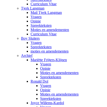
Curriculum Vitae
Tjerk Langman
Mail Tjerk Langman
Vragen
Opinie
Spreekteksten
Moties en amendementen
Curriculum Vitae
Boy Sluiters
Vragen
Spreekteksten
moties en amendementen
Archief
Mariëtte Frijters-Klijnen
Vragen
Opinie
Moties en amendementen
Spreekteksten
Ronald Dol
Vragen
Opinie
Moties en amendementen
Spreekteksten
Joyce Willems-Kardol