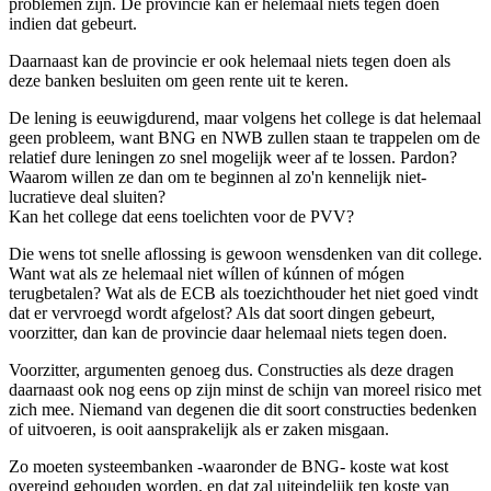
problemen zijn. De provincie kan er helemaal niets tegen doen
indien dat gebeurt.
Daarnaast kan de provincie er ook helemaal niets tegen doen als
deze banken besluiten om geen rente uit te keren.
De lening is eeuwigdurend, maar volgens het college is dat helemaal
geen probleem, want BNG en NWB zullen staan te trappelen om de
relatief dure leningen zo snel mogelijk weer af te lossen. Pardon?
Waarom willen ze dan om te beginnen al zo'n kennelijk niet-
lucratieve deal sluiten?
Kan het college dat eens toelichten voor de PVV?
Die wens tot snelle aflossing is gewoon wensdenken van dit college.
Want wat als ze helemaal niet wíllen of kúnnen of mógen
terugbetalen? Wat als de ECB als toezichthouder het niet goed vindt
dat er vervroegd wordt afgelost? Als dat soort dingen gebeurt,
voorzitter, dan kan de provincie daar helemaal niets tegen doen.
Voorzitter, argumenten genoeg dus. Constructies als deze dragen
daarnaast ook nog eens op zijn minst de schijn van moreel risico met
zich mee. Niemand van degenen die dit soort constructies bedenken
of uitvoeren, is ooit aansprakelijk als er zaken misgaan.
Zo moeten systeembanken -waaronder de BNG- koste wat kost
overeind gehouden worden, en dat zal uiteindelijk ten koste van