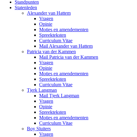
Standpunten
Statenleden
Alexander van Hattem
Vragen
Opinie
Moties en amendementen
Spreekteksten
Curriculum Vitae
Mail Alexander van Hattem
Patricia van der Kammen
Mail Patricia van der Kammen
Vragen
Opinie
Moties en amendementen
Spreekteksten
Curriculum Vitae
Tjerk Langman
Mail Tjerk Langman
Vragen
Opinie
Spreekteksten
Moties en amendementen
Curriculum Vitae
Boy Sluiters
Vragen