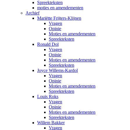
Spreekteksten
moties en amendementen
Archief
Mariëtte Frijters-Klijnen
Vragen
Opinie
Moties en amendementen
Spreekteksten
Ronald Dol
Vragen
Opinie
Moties en amendementen
Spreekteksten
Joyce Willems-Kardol
Vragen
Opinie
Moties en amendementen
Spreekteksten
Louis Roks
Vragen
Opinie
Moties en amendementen
Spreekteksten
Willem Bakker
Vragen