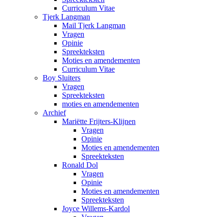
Curriculum Vitae
Tjerk Langman
Mail Tjerk Langman
Vragen
Opinie
Spreekteksten
Moties en amendementen
Curriculum Vitae
Boy Sluiters
Vragen
Spreekteksten
moties en amendementen
Archief
Mariëtte Frijters-Klijnen
Vragen
Opinie
Moties en amendementen
Spreekteksten
Ronald Dol
Vragen
Opinie
Moties en amendementen
Spreekteksten
Joyce Willems-Kardol