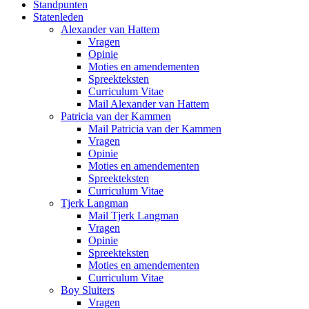
Standpunten
Statenleden
Alexander van Hattem
Vragen
Opinie
Moties en amendementen
Spreekteksten
Curriculum Vitae
Mail Alexander van Hattem
Patricia van der Kammen
Mail Patricia van der Kammen
Vragen
Opinie
Moties en amendementen
Spreekteksten
Curriculum Vitae
Tjerk Langman
Mail Tjerk Langman
Vragen
Opinie
Spreekteksten
Moties en amendementen
Curriculum Vitae
Boy Sluiters
Vragen