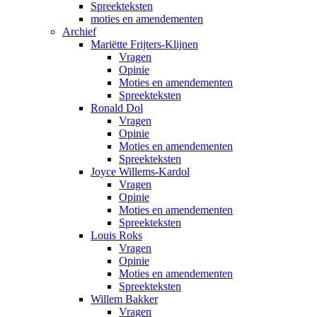
Spreekteksten
moties en amendementen
Archief
Mariëtte Frijters-Klijnen
Vragen
Opinie
Moties en amendementen
Spreekteksten
Ronald Dol
Vragen
Opinie
Moties en amendementen
Spreekteksten
Joyce Willems-Kardol
Vragen
Opinie
Moties en amendementen
Spreekteksten
Louis Roks
Vragen
Opinie
Moties en amendementen
Spreekteksten
Willem Bakker
Vragen