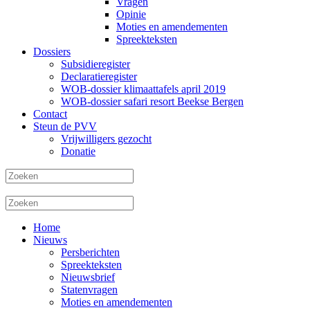
Vragen
Opinie
Moties en amendementen
Spreekteksten
Dossiers
Subsidieregister
Declaratieregister
WOB-dossier klimaattafels april 2019
WOB-dossier safari resort Beekse Bergen
Contact
Steun de PVV
Vrijwilligers gezocht
Donatie
Home
Nieuws
Persberichten
Spreekteksten
Nieuwsbrief
Statenvragen
Moties en amendementen