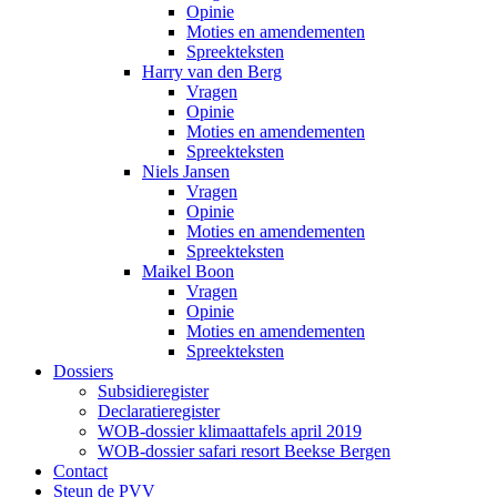
Opinie
Moties en amendementen
Spreekteksten
Harry van den Berg
Vragen
Opinie
Moties en amendementen
Spreekteksten
Niels Jansen
Vragen
Opinie
Moties en amendementen
Spreekteksten
Maikel Boon
Vragen
Opinie
Moties en amendementen
Spreekteksten
Dossiers
Subsidieregister
Declaratieregister
WOB-dossier klimaattafels april 2019
WOB-dossier safari resort Beekse Bergen
Contact
Steun de PVV