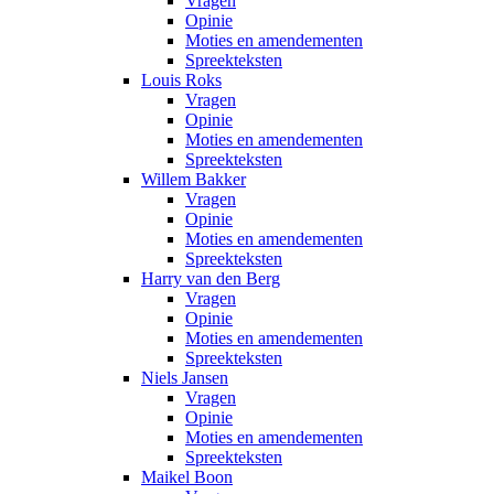
Vragen
Opinie
Moties en amendementen
Spreekteksten
Louis Roks
Vragen
Opinie
Moties en amendementen
Spreekteksten
Willem Bakker
Vragen
Opinie
Moties en amendementen
Spreekteksten
Harry van den Berg
Vragen
Opinie
Moties en amendementen
Spreekteksten
Niels Jansen
Vragen
Opinie
Moties en amendementen
Spreekteksten
Maikel Boon