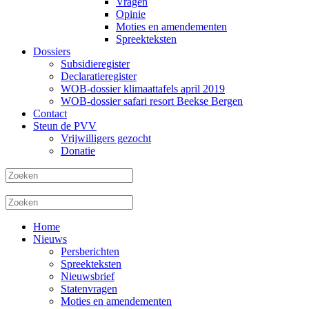
Vragen
Opinie
Moties en amendementen
Spreekteksten
Dossiers
Subsidieregister
Declaratieregister
WOB-dossier klimaattafels april 2019
WOB-dossier safari resort Beekse Bergen
Contact
Steun de PVV
Vrijwilligers gezocht
Donatie
Home
Nieuws
Persberichten
Spreekteksten
Nieuwsbrief
Statenvragen
Moties en amendementen