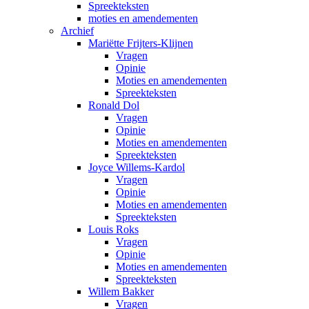
Spreekteksten
moties en amendementen
Archief
Mariëtte Frijters-Klijnen
Vragen
Opinie
Moties en amendementen
Spreekteksten
Ronald Dol
Vragen
Opinie
Moties en amendementen
Spreekteksten
Joyce Willems-Kardol
Vragen
Opinie
Moties en amendementen
Spreekteksten
Louis Roks
Vragen
Opinie
Moties en amendementen
Spreekteksten
Willem Bakker
Vragen