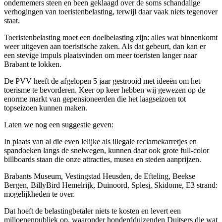
ondernemers steen en been geklaagd over de soms schandalige
verhogingen van toeristenbelasting, terwijl daar vaak niets tegenover
staat.
Toeristenbelasting moet een doelbelasting zijn: alles wat binnenkomt
weer uitgeven aan toeristische zaken. Als dat gebeurt, dan kan er
een stevige impuls plaatsvinden om meer toeristen langer naar
Brabant te lokken.
De PVV heeft de afgelopen 5 jaar gestrooid met ideeën om het
toerisme te bevorderen. Keer op keer hebben wij gewezen op de
enorme markt van gepensioneerden die het laagseizoen tot
topseizoen kunnen maken.
Laten we nog een suggestie geven:
In plaats van al die even lelijke als illegale reclamekarretjes en
spandoeken langs de snelwegen, kunnen daar ook grote full-color
billboards staan die onze attracties, musea en steden aanprijzen.
Brabants Museum, Vestingstad Heusden, de Efteling, Beekse
Bergen, BillyBird Hemelrijk, Duinoord, Splesj, Skidome, E3 strand:
mogelijkheden te over.
Dat hoeft de belastingbetaler niets te kosten en levert een
miljoenenpubliek op, waaronder honderdduizenden Duitsers die wat