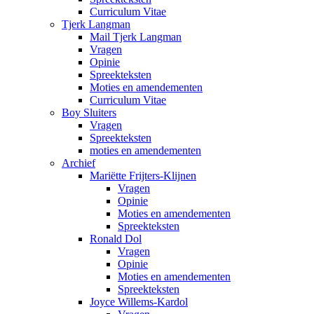
Curriculum Vitae
Tjerk Langman
Mail Tjerk Langman
Vragen
Opinie
Spreekteksten
Moties en amendementen
Curriculum Vitae
Boy Sluiters
Vragen
Spreekteksten
moties en amendementen
Archief
Mariëtte Frijters-Klijnen
Vragen
Opinie
Moties en amendementen
Spreekteksten
Ronald Dol
Vragen
Opinie
Moties en amendementen
Spreekteksten
Joyce Willems-Kardol