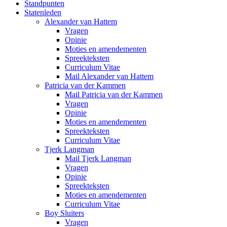
Standpunten
Statenleden
Alexander van Hattem
Vragen
Opinie
Moties en amendementen
Spreekteksten
Curriculum Vitae
Mail Alexander van Hattem
Patricia van der Kammen
Mail Patricia van der Kammen
Vragen
Opinie
Moties en amendementen
Spreekteksten
Curriculum Vitae
Tjerk Langman
Mail Tjerk Langman
Vragen
Opinie
Spreekteksten
Moties en amendementen
Curriculum Vitae
Boy Sluiters
Vragen