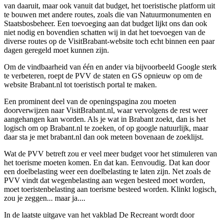
van daaruit, maar ook vanuit dat budget, het toeristische platform uit
te bouwen met andere routes, zoals die van Natuurmonumenten en
Staatsbosbeheer. Een toevoeging aan dat budget lijkt ons dan ook
niet nodig en bovendien schatten wij in dat het toevoegen van de
diverse routes op de VisitBrabant-website toch echt binnen een paar
dagen geregeld moet kunnen zijn.
Om de vindbaarheid van één en ander via bijvoorbeeld Google sterk
te verbeteren, roept de PVV de staten en GS opnieuw op om de
website Brabant.nl tot toeristisch portal te maken.
Een prominent deel van de openingspagina zou moeten
doorverwijzen naar VisitBrabant.nl, waar vervolgens de rest weer
aangehangen kan worden. Als je wat in Brabant zoekt, dan is het
logisch om op Brabant.nl te zoeken, of op google natuurlijk, maar
daar sta je met brabant.nl dan ook meteen bovenaan de zoeklijst.
Wat de PVV betreft zou er veel meer budget voor het stimuleren van
het toerisme moeten komen. En dat kan. Eenvoudig. Dat kan door
een doelbelasting weer een doelbelasting te laten zijn. Net zoals de
PVV vindt dat wegenbelasting aan wegen besteed moet worden,
moet toeristenbelasting aan toerisme besteed worden. Klinkt logisch,
zou je zeggen... maar ja....
In de laatste uitgave van het vakblad De Recreant wordt door