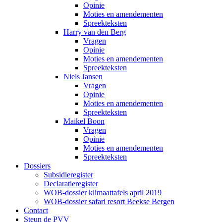
Opinie
Moties en amendementen
Spreekteksten
Harry van den Berg
Vragen
Opinie
Moties en amendementen
Spreekteksten
Niels Jansen
Vragen
Opinie
Moties en amendementen
Spreekteksten
Maikel Boon
Vragen
Opinie
Moties en amendementen
Spreekteksten
Dossiers
Subsidieregister
Declaratieregister
WOB-dossier klimaattafels april 2019
WOB-dossier safari resort Beekse Bergen
Contact
Steun de PVV