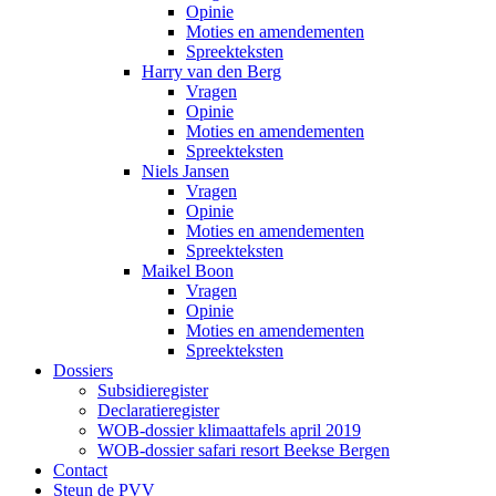
Opinie
Moties en amendementen
Spreekteksten
Harry van den Berg
Vragen
Opinie
Moties en amendementen
Spreekteksten
Niels Jansen
Vragen
Opinie
Moties en amendementen
Spreekteksten
Maikel Boon
Vragen
Opinie
Moties en amendementen
Spreekteksten
Dossiers
Subsidieregister
Declaratieregister
WOB-dossier klimaattafels april 2019
WOB-dossier safari resort Beekse Bergen
Contact
Steun de PVV