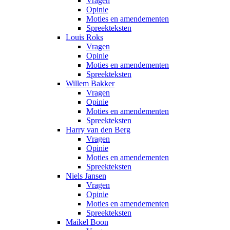
Vragen
Opinie
Moties en amendementen
Spreekteksten
Louis Roks
Vragen
Opinie
Moties en amendementen
Spreekteksten
Willem Bakker
Vragen
Opinie
Moties en amendementen
Spreekteksten
Harry van den Berg
Vragen
Opinie
Moties en amendementen
Spreekteksten
Niels Jansen
Vragen
Opinie
Moties en amendementen
Spreekteksten
Maikel Boon