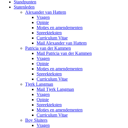
Standpunten
Statenleden
Alexander van Hattem
Vragen
Opinie
Moties en amendementen
Spreekteksten
Curriculum Vitae
Mail Alexander van Hattem
Patricia van der Kammen
Mail Patricia van der Kammen
Vragen
Opinie
Moties en amendementen
Spreekteksten
Curriculum Vitae
Tjerk Langman
Mail Tjerk Langman
Vragen
Opinie
Spreekteksten
Moties en amendementen
Curriculum Vitae
Boy Sluiters
Vragen