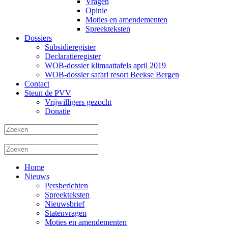
Vragen
Opinie
Moties en amendementen
Spreekteksten
Dossiers
Subsidieregister
Declaratieregister
WOB-dossier klimaattafels april 2019
WOB-dossier safari resort Beekse Bergen
Contact
Steun de PVV
Vrijwilligers gezocht
Donatie
Home
Nieuws
Persberichten
Spreekteksten
Nieuwsbrief
Statenvragen
Moties en amendementen