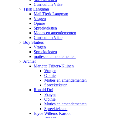
Curriculum Vitae
Tjerk Langman
Mail Tjerk Langman
Vragen
Opinie
Spreekteksten
Moties en amendementen
Curriculum Vitae
Boy Sluiters
Vragen
Spreekteksten
moties en amendementen
Archief
Mariëtte Frijters-Klijnen
Vragen
Opinie
Moties en amendementen
Spreekteksten
Ronald Dol
Vragen
Opinie
Moties en amendementen
Spreekteksten
Joyce Willems-Kardol