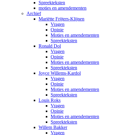
Spreekteksten
moties en amendementen
Archief
Mariëtte Frijters-Klijnen
Vragen
Opinie
Moties en amendementen
Spreekteksten
Ronald Dol
Vragen
Opinie
Moties en amendementen
Spreekteksten
Joyce Willems-Kardol
Vragen
Opinie
Moties en amendementen
Spreekteksten
Louis Roks
Vragen
Opinie
Moties en amendementen
Spreekteksten
Willem Bakker
Vragen