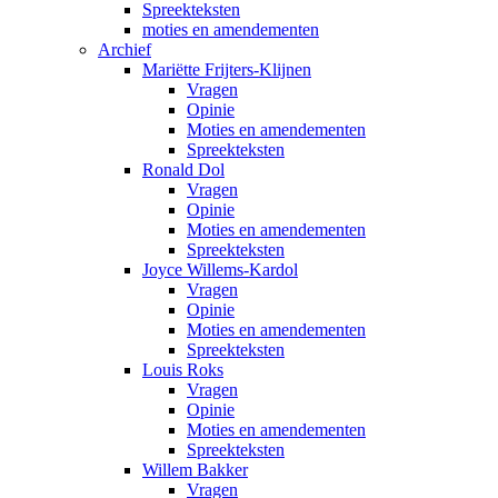
Spreekteksten
moties en amendementen
Archief
Mariëtte Frijters-Klijnen
Vragen
Opinie
Moties en amendementen
Spreekteksten
Ronald Dol
Vragen
Opinie
Moties en amendementen
Spreekteksten
Joyce Willems-Kardol
Vragen
Opinie
Moties en amendementen
Spreekteksten
Louis Roks
Vragen
Opinie
Moties en amendementen
Spreekteksten
Willem Bakker
Vragen