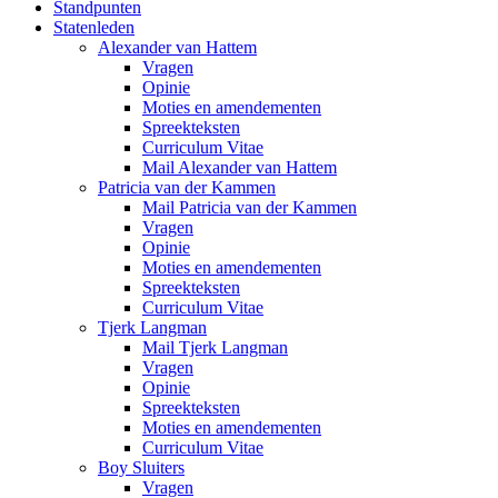
Standpunten
Statenleden
Alexander van Hattem
Vragen
Opinie
Moties en amendementen
Spreekteksten
Curriculum Vitae
Mail Alexander van Hattem
Patricia van der Kammen
Mail Patricia van der Kammen
Vragen
Opinie
Moties en amendementen
Spreekteksten
Curriculum Vitae
Tjerk Langman
Mail Tjerk Langman
Vragen
Opinie
Spreekteksten
Moties en amendementen
Curriculum Vitae
Boy Sluiters
Vragen