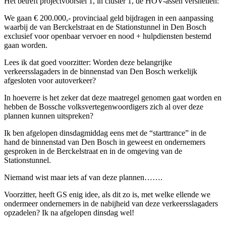
Het betreft projectvoorstel 1, in cluster 1, de HOV-assen versnellen:
We gaan € 200.000,- provinciaal geld bijdragen in een aanpassing
waarbij de van Berckelstraat en de Stationstunnel in Den Bosch
exclusief voor openbaar vervoer en nood + hulpdiensten bestemd
gaan worden.
Lees ik dat goed voorzitter: Worden deze belangrijke
verkeersslagaders in de binnenstad van Den Bosch werkelijk
afgesloten voor autoverkeer?
In hoeverre is het zeker dat deze maatregel genomen gaat worden en
hebben de Bossche volksvertegenwoordigers zich al over deze
plannen kunnen uitspreken?
Ik ben afgelopen dinsdagmiddag eens met de “starttrance” in de
hand de binnenstad van Den Bosch in geweest en ondernemers
gesproken in de Berckelstraat en in de omgeving van de
Stationstunnel.
Niemand wist maar iets af van deze plannen…….
Voorzitter, heeft GS enig idee, als dit zo is, met welke ellende we
ondermeer ondernemers in de nabijheid van deze verkeersslagaders
opzadelen? Ik na afgelopen dinsdag wel!