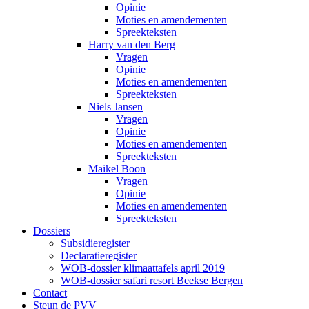
Opinie
Moties en amendementen
Spreekteksten
Harry van den Berg
Vragen
Opinie
Moties en amendementen
Spreekteksten
Niels Jansen
Vragen
Opinie
Moties en amendementen
Spreekteksten
Maikel Boon
Vragen
Opinie
Moties en amendementen
Spreekteksten
Dossiers
Subsidieregister
Declaratieregister
WOB-dossier klimaattafels april 2019
WOB-dossier safari resort Beekse Bergen
Contact
Steun de PVV