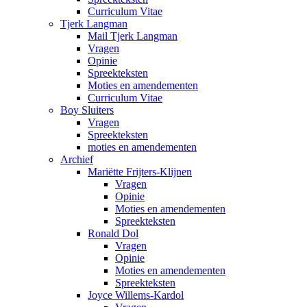
Curriculum Vitae
Tjerk Langman
Mail Tjerk Langman
Vragen
Opinie
Spreekteksten
Moties en amendementen
Curriculum Vitae
Boy Sluiters
Vragen
Spreekteksten
moties en amendementen
Archief
Mariëtte Frijters-Klijnen
Vragen
Opinie
Moties en amendementen
Spreekteksten
Ronald Dol
Vragen
Opinie
Moties en amendementen
Spreekteksten
Joyce Willems-Kardol