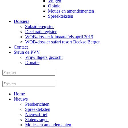
Vragen
Opinie
Moties en amendementen
Spreekteksten
Dossiers
Subsidieregister
Declaratieregister
WOB-dossier klimaattafels april 2019
WOB-dossier safari resort Beekse Bergen
Contact
Steun de PVV
Vrijwilligers gezocht
Donatie
Home
Nieuws
Persberichten
Spreekteksten
Nieuwsbrief
Statenvragen
Moties en amendementen