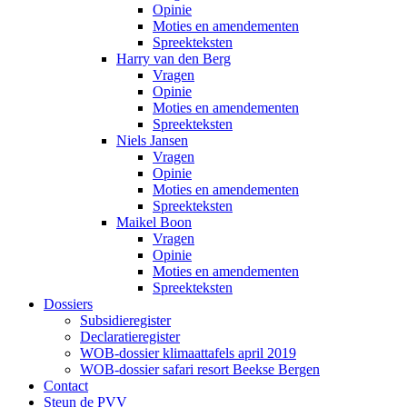
Opinie
Moties en amendementen
Spreekteksten
Harry van den Berg
Vragen
Opinie
Moties en amendementen
Spreekteksten
Niels Jansen
Vragen
Opinie
Moties en amendementen
Spreekteksten
Maikel Boon
Vragen
Opinie
Moties en amendementen
Spreekteksten
Dossiers
Subsidieregister
Declaratieregister
WOB-dossier klimaattafels april 2019
WOB-dossier safari resort Beekse Bergen
Contact
Steun de PVV