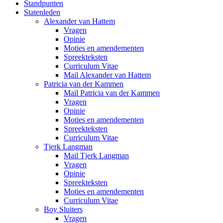
Standpunten
Statenleden
Alexander van Hattem
Vragen
Opinie
Moties en amendementen
Spreekteksten
Curriculum Vitae
Mail Alexander van Hattem
Patricia van der Kammen
Mail Patricia van der Kammen
Vragen
Opinie
Moties en amendementen
Spreekteksten
Curriculum Vitae
Tjerk Langman
Mail Tjerk Langman
Vragen
Opinie
Spreekteksten
Moties en amendementen
Curriculum Vitae
Boy Sluiters
Vragen