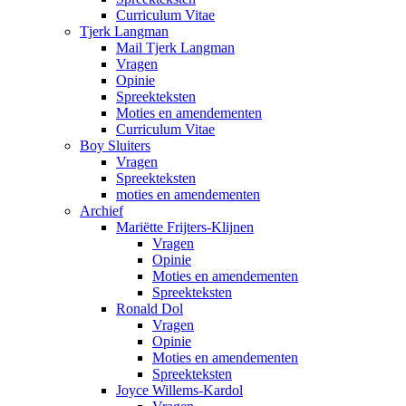
Curriculum Vitae
Tjerk Langman
Mail Tjerk Langman
Vragen
Opinie
Spreekteksten
Moties en amendementen
Curriculum Vitae
Boy Sluiters
Vragen
Spreekteksten
moties en amendementen
Archief
Mariëtte Frijters-Klijnen
Vragen
Opinie
Moties en amendementen
Spreekteksten
Ronald Dol
Vragen
Opinie
Moties en amendementen
Spreekteksten
Joyce Willems-Kardol