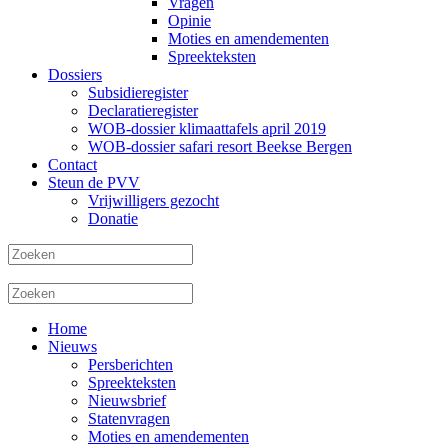
Vragen
Opinie
Moties en amendementen
Spreekteksten
Dossiers
Subsidieregister
Declaratieregister
WOB-dossier klimaattafels april 2019
WOB-dossier safari resort Beekse Bergen
Contact
Steun de PVV
Vrijwilligers gezocht
Donatie
Home
Nieuws
Persberichten
Spreekteksten
Nieuwsbrief
Statenvragen
Moties en amendementen