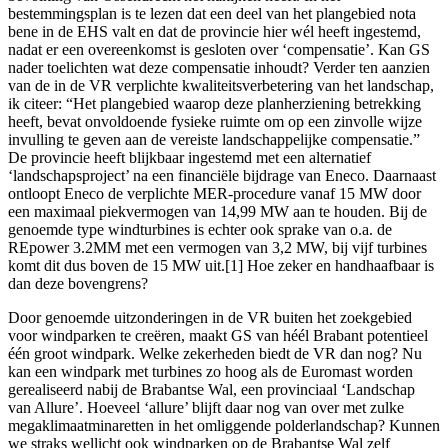
bestemmingsplan is te lezen dat een deel van het plangebied nota
bene in de EHS valt en dat de provincie hier wél heeft ingestemd,
nadat er een overeenkomst is gesloten over ‘compensatie’. Kan GS
nader toelichten wat deze compensatie inhoudt? Verder ten aanzien
van de in de VR verplichte kwaliteitsverbetering van het landschap,
ik citeer: “Het plangebied waarop deze planherziening betrekking
heeft, bevat onvoldoende fysieke ruimte om op een zinvolle wijze
invulling te geven aan de vereiste landschappelijke compensatie.”
De provincie heeft blijkbaar ingestemd met een alternatief
‘landschapsproject’ na een financiële bijdrage van Eneco. Daarnaast
ontloopt Eneco de verplichte MER-procedure vanaf 15 MW door
een maximaal piekvermogen van 14,99 MW aan te houden. Bij de
genoemde type windturbines is echter ook sprake van o.a. de
REpower 3.2MM met een vermogen van 3,2 MW, bij vijf turbines
komt dit dus boven de 15 MW uit.[1] Hoe zeker en handhaafbaar is
dan deze bovengrens?
Door genoemde uitzonderingen in de VR buiten het zoekgebied
voor windparken te creëren, maakt GS van héél Brabant potentieel
één groot windpark. Welke zekerheden biedt de VR dan nog? Nu
kan een windpark met turbines zo hoog als de Euromast worden
gerealiseerd nabij de Brabantse Wal, een provinciaal ‘Landschap
van Allure’. Hoeveel ‘allure’ blijft daar nog van over met zulke
megaklimaatminaretten in het omliggende polderlandschap? Kunnen
we straks wellicht ook windparken op de Brabantse Wal zelf