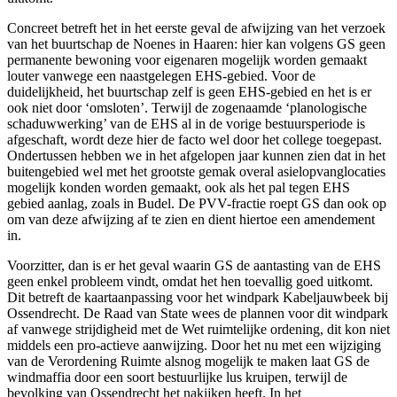
Concreet betreft het in het eerste geval de afwijzing van het verzoek
van het buurtschap de Noenes in Haaren: hier kan volgens GS geen
permanente bewoning voor eigenaren mogelijk worden gemaakt
louter vanwege een naastgelegen EHS-gebied. Voor de
duidelijkheid, het buurtschap zelf is geen EHS-gebied en het is er
ook niet door ‘omsloten’. Terwijl de zogenaamde ‘planologische
schaduwwerking’ van de EHS al in de vorige bestuursperiode is
afgeschaft, wordt deze hier de facto wel door het college toegepast.
Ondertussen hebben we in het afgelopen jaar kunnen zien dat in het
buitengebied wel met het grootste gemak overal asielopvanglocaties
mogelijk konden worden gemaakt, ook als het pal tegen EHS
gebied aanlag, zoals in Budel. De PVV-fractie roept GS dan ook op
om van deze afwijzing af te zien en dient hiertoe een amendement
in.
Voorzitter, dan is er het geval waarin GS de aantasting van de EHS
geen enkel probleem vindt, omdat het hen toevallig goed uitkomt.
Dit betreft de kaartaanpassing voor het windpark Kabeljauwbeek bij
Ossendrecht. De Raad van State wees de plannen voor dit windpark
af vanwege strijdigheid met de Wet ruimtelijke ordening, dit kon niet
middels een pro-actieve aanwijzing. Door het nu met een wijziging
van de Verordening Ruimte alsnog mogelijk te maken laat GS de
windmaffia door een soort bestuurlijke lus kruipen, terwijl de
bevolking van Ossendrecht het nakijken heeft. In het