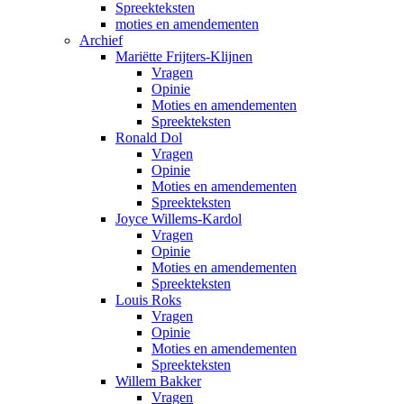
Spreekteksten
moties en amendementen
Archief
Mariëtte Frijters-Klijnen
Vragen
Opinie
Moties en amendementen
Spreekteksten
Ronald Dol
Vragen
Opinie
Moties en amendementen
Spreekteksten
Joyce Willems-Kardol
Vragen
Opinie
Moties en amendementen
Spreekteksten
Louis Roks
Vragen
Opinie
Moties en amendementen
Spreekteksten
Willem Bakker
Vragen