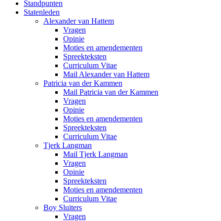
Standpunten
Statenleden
Alexander van Hattem
Vragen
Opinie
Moties en amendementen
Spreekteksten
Curriculum Vitae
Mail Alexander van Hattem
Patricia van der Kammen
Mail Patricia van der Kammen
Vragen
Opinie
Moties en amendementen
Spreekteksten
Curriculum Vitae
Tjerk Langman
Mail Tjerk Langman
Vragen
Opinie
Spreekteksten
Moties en amendementen
Curriculum Vitae
Boy Sluiters
Vragen