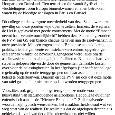
Hongarije en Duitsland. Tien terroristen die vanuit Syrië via de
vluchtelingenstroom Europa binnenkwamen en allen betrokken
waren bij de bloedige aanslagen in Parijs en Brussel.
Dit college en de overgrote meerderheid van deze Staten waren zo
gewillig om deze poorten wijd open te zetten. Immers, de weg naar
de Hel is geplaveid met goede voornemens. Met de motie “Brabant
neemt haar verantwoordelijkheid” hebben deze Staten uitgezonderd
de PVV aan GS een blanco cheque gegeven aan de asielwaanzin in
onze provincie. Met een zogenaamde ‘Brabantse aanpak’ kreeg
praktisch iedere gemeente een asielzoekerscentrum opgedrongen,
een aanpak waarbij de bevolking genegeerd werd, alles om de
asielinvasie zo optimaal mogelijk te faciliteren. Nu men te hard van
stapel is gelopen blijven de door de gemeenten gemaakte kosten
over voor de belastingbetaler. In het afgelopen jaar heeft het college
regelmatig op de motie teruggegrepen om haar asielfaciliterend
beleid te onderbouwen. Daarom eist de PVV nu ook dat deze motie
van tafel gaat en hier niet meer op kan worden teruggegrepen.
Voorzitter, ook grijpt dit college terug op deze motie voor de
huisvesting van statushoudende asielzoekers. Het college duidt hen
eufemistisch aan als de “Nieuwe Brabanders”. Zulke zalvende
woorden zijn typisch wensdenken, het maakbaarheidsideaal wat ver
weg staat van de realiteit. De realiteit is dat de afgelopen decennia is
gebleken dat veel van dergelijke nieuwkomers niet willen