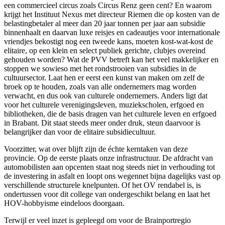
een commercieel circus zoals Circus Renz geen cent? En waarom
krijgt het Instituut Nexus met directeur Riemen die op kosten van de
belastingbetaler al meer dan 20 jaar tonnen per jaar aan subsidie
binnenhaalt en daarvan luxe reisjes en cadeautjes voor internationale
vriendjes bekostigt nog een tweede kans, moeten kost-wat-kost de
elitaire, op een klein en select publiek gerichte, clubjes overeind
gehouden worden? Wat de PVV betreft kan het veel makkelijker en
stoppen we sowieso met het rondstrooien van subsidies in de
cultuursector. Laat hen er eerst een kunst van maken om zelf de
broek op te houden, zoals van alle ondernemers mag worden
verwacht, en dus ook van culturele ondernemers. Anders ligt dat
voor het culturele verenigingsleven, muziekscholen, erfgoed en
bibliotheken, die de basis dragen van het culturele leven en erfgoed
in Brabant. Dit staat steeds meer onder druk, steun daarvoor is
belangrijker dan voor de elitaire subsidiecultuur.
Voorzitter, wat over blijft zijn de échte kerntaken van deze
provincie. Op de eerste plaats onze infrastructuur. De afdracht van
automobilisten aan opcenten staat nog steeds niet in verhouding tot
de investering in asfalt en loopt ons wegennet bijna dagelijks vast op
verschillende structurele knelpunten. Of het OV rendabel is, is
ondertussen voor dit college van ondergeschikt belang en laat het
HOV-hobbyisme eindeloos doorgaan.
Terwijl er veel inzet is gepleegd om voor de Brainportregio