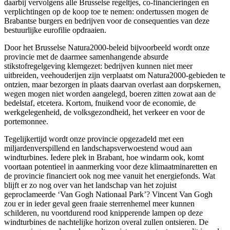
daarbij vervolgens alle Brusselse regeltjes, co-financieringen en
verplichtingen op de koop toe te nemen: ondertussen mogen de
Brabantse burgers en bedrijven voor de consequenties van deze
bestuurlijke eurofilie opdraaien.
Door het Brusselse Natura2000-beleid bijvoorbeeld wordt onze
provincie met de daarmee samenhangende absurde
stikstofregelgeving klemgezet: bedrijven kunnen niet meer
uitbreiden, veehouderijen zijn verplaatst om Natura2000-gebieden te
ontzien, maar bezorgen in plaats daarvan overlast aan dorpskernen,
wegen mogen niet worden aangelegd, boeren zitten zowat aan de
bedelstaf, etcetera. Kortom, fnuikend voor de economie, de
werkgelegenheid, de volksgezondheid, het verkeer en voor de
portemonnee.
Tegelijkertijd wordt onze provincie opgezadeld met een
miljardenverspillend en landschapsverwoestend woud aan
windturbines. Iedere plek in Brabant, hoe windarm ook, komt
voortaan potentieel in aanmerking voor deze klimaatminaretten en
de provincie financiert ook nog mee vanuit het energiefonds. Wat
blijft er zo nog over van het landschap van het zojuist
geproclameerde ‘Van Gogh Nationaal Park’? Vincent Van Gogh
zou er in ieder geval geen fraaie sterrenhemel meer kunnen
schilderen, nu voortdurend rood knipperende lampen op deze
windturbines de nachtelijke horizon overal zullen ontsieren. De