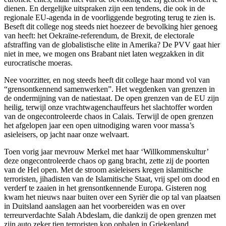
dienen. En dergelijke uitspraken zijn een tendens, die ook in de
regionale EU-agenda in de voorliggende begroting terug te zien is.
Beseft dit college nog steeds niet hoezeer de bevolking hier genoeg
van heeft: het Oekraïne-referendum, de Brexit, de electorale
afstraffing van de globalistische elite in Amerika? De PVV gaat hier
niet in mee, we mogen ons Brabant niet laten wegzakken in dit
eurocratische moeras.
Nee voorzitter, en nog steeds heeft dit college haar mond vol van
“grensontkennend samenwerken”. Het wegdenken van grenzen in
de ondermijning van de natiestaat. De open grenzen van de EU zijn
heilig, terwijl onze vrachtwagenchauffeurs het slachtoffer worden
van de ongecontroleerde chaos in Calais. Terwijl de open grenzen
het afgelopen jaar een open uitnodiging waren voor massa’s
asieleisers, op jacht naar onze welvaart.
Toen vorig jaar mevrouw Merkel met haar ‘Willkommenskultur’
deze ongecontroleerde chaos op gang bracht, zette zij de poorten
van de Hel open. Met de stroom asieleisers kregen islamitische
terroristen, jihadisten van de Islamitische Staat, vrij spel om dood en
verderf te zaaien in het grensontkennende Europa. Gisteren nog
kwam het nieuws naar buiten over een Syriër die op tal van plaatsen
in Duitsland aanslagen aan het voorbereiden was en over
terreurverdachte Salah Abdeslam, die dankzij de open grenzen met
zijn auto zeker tien terroristen kop ophalen in Griekenland,