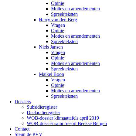
Opinie
Moties en amendementen
Spreekteksten
Harry van den Berg
Vragen
Opinie
Moties en amendementen
Spreekteksten
Niels Jansen
Vragen
Opinie
Moties en amendementen
Spreekteksten
Maikel Boon
Vragen
Opinie
Moties en amendementen
Spreekteksten
Dossiers
Subsidieregister
Declaratieregister
WOB-dossier klimaattafels april 2019
WOB-dossier safari resort Beekse Bergen
Contact
Steun de PVV