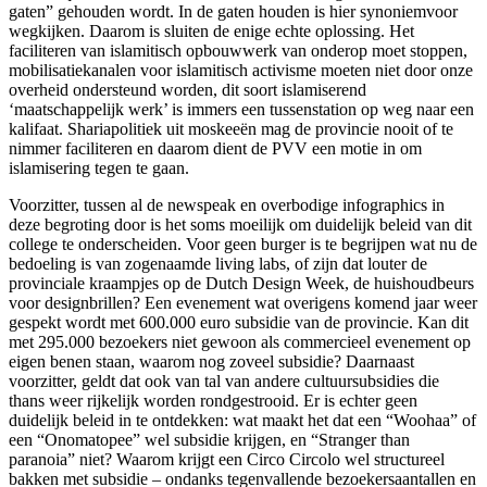
gaten” gehouden wordt. In de gaten houden is hier synoniemvoor
wegkijken. Daarom is sluiten de enige echte oplossing. Het
faciliteren van islamitisch opbouwwerk van onderop moet stoppen,
mobilisatiekanalen voor islamitisch activisme moeten niet door onze
overheid ondersteund worden, dit soort islamiserend
‘maatschappelijk werk’ is immers een tussenstation op weg naar een
kalifaat. Shariapolitiek uit moskeeën mag de provincie nooit of te
nimmer faciliteren en daarom dient de PVV een motie in om
islamisering tegen te gaan.
Voorzitter, tussen al de newspeak en overbodige infographics in
deze begroting door is het soms moeilijk om duidelijk beleid van dit
college te onderscheiden. Voor geen burger is te begrijpen wat nu de
bedoeling is van zogenaamde living labs, of zijn dat louter de
provinciale kraampjes op de Dutch Design Week, de huishoudbeurs
voor designbrillen? Een evenement wat overigens komend jaar weer
gespekt wordt met 600.000 euro subsidie van de provincie. Kan dit
met 295.000 bezoekers niet gewoon als commercieel evenement op
eigen benen staan, waarom nog zoveel subsidie? Daarnaast
voorzitter, geldt dat ook van tal van andere cultuursubsidies die
thans weer rijkelijk worden rondgestrooid. Er is echter geen
duidelijk beleid in te ontdekken: wat maakt het dat een “Woohaa” of
een “Onomatopee” wel subsidie krijgen, en “Stranger than
paranoia” niet? Waarom krijgt een Circo Circolo wel structureel
bakken met subsidie – ondanks tegenvallende bezoekersaantallen en