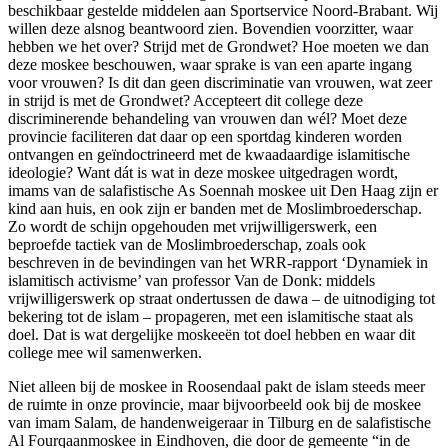
beschikbaar gestelde middelen aan Sportservice Noord-Brabant. Wij
willen deze alsnog beantwoord zien. Bovendien voorzitter, waar
hebben we het over? Strijd met de Grondwet? Hoe moeten we dan
deze moskee beschouwen, waar sprake is van een aparte ingang
voor vrouwen? Is dit dan geen discriminatie van vrouwen, wat zeer
in strijd is met de Grondwet? Accepteert dit college deze
discriminerende behandeling van vrouwen dan wél? Moet deze
provincie faciliteren dat daar op een sportdag kinderen worden
ontvangen en geïndoctrineerd met de kwaadaardige islamitische
ideologie? Want dát is wat in deze moskee uitgedragen wordt,
imams van de salafistische As Soennah moskee uit Den Haag zijn er
kind aan huis, en ook zijn er banden met de Moslimbroederschap.
Zo wordt de schijn opgehouden met vrijwilligerswerk, een
beproefde tactiek van de Moslimbroederschap, zoals ook
beschreven in de bevindingen van het WRR-rapport ‘Dynamiek in
islamitisch activisme’ van professor Van de Donk: middels
vrijwilligerswerk op straat ondertussen de dawa – de uitnodiging tot
bekering tot de islam – propageren, met een islamitische staat als
doel. Dat is wat dergelijke moskeeën tot doel hebben en waar dit
college mee wil samenwerken.
Niet alleen bij de moskee in Roosendaal pakt de islam steeds meer
de ruimte in onze provincie, maar bijvoorbeeld ook bij de moskee
van imam Salam, de handenweigeraar in Tilburg en de salafistische
Al Fourqaanmoskee in Eindhoven, die door de gemeente “in de