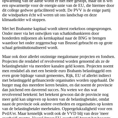
opwarming van de aarde wordt er niet mee gestopt, maar dit is wel
een opwarmertje voor de energie-unie van de EU, die hiermee door
dit college gedwee gefaciliteerd wordt. De PVV is de enige partij
die windparken écht wil weren uit ons landschap en deze
klimaatkolder wil stoppen.
Met het Brabantse kapitaal wordt uiterst roekeloos omgesprongen.
Onder meer via het ontwijken van schatkistbankieren door
honderden miljoenen als kernkapitaal naar de BNG te brengen
waardoor het onder zeggenschap van Brussel gebracht en op grote
schaal geïnstitutionaliseerd wordt.
Maar ook door allerlei onzinnige megalomane projecten en fondsen.
Projecten die rendabel of revolverend worden genoemd als ze de
belastingbetaler via meerdere kanalen geld kosten. Projecten noemt
men rendabel als met een bestede euro Brabants belastinggeld een
even grote bijdrage vanuit gemeentes, Rijk, EU of allerlei indirect
met belastinggeld gefinancierde organisaties worden opgehaald. De
burger mag dus meerdere keren betalen, en dat noemt de provincie
dan juichend een daverend succes. Nu weten we dus wat
revolverend betekent: het betekent gewoon dat de provincie nog
meer geld kan uitgeven op kosten van de belastingbetaler, omdat
naast de provincie ook andere overheden en organisaties op kosten
van de belastingbetaler meebetalen. Oppergelukzaligheid voor een
PvdA’er. Maar kennelijk wordt ook de VVD blij van deze 'meer