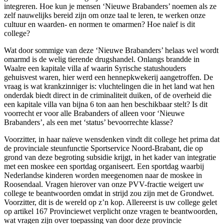
integreren. Hoe kun je mensen ‘Nieuwe Brabanders’ noemen als ze
zelf nauwelijks bereid zijn om onze taal te leren, te werken onze
cultuur en waarden- en normen te omarmen? Hoe naïef is dit
college?
Wat door sommige van deze ‘Nieuwe Brabanders’ helaas wel wordt
omarmd is de welig tierende drugshandel. Onlangs brandde in
Waalre een kapitale villa af waarin Syrische statushouders
gehuisvest waren, hier werd een hennepkwekerij aangetroffen. De
vraag is wat krankzinniger is: vluchtelingen die in het land wat hen
onderdak biedt direct in de criminaliteit duiken, of de overheid die
een kapitale villa van bijna 6 ton aan hen beschikbaar stelt? Is dit
voorrecht er voor alle Brabanders of alleen voor ‘Nieuwe
Brabanders’, als een met ‘status’ bevoorrechte klasse?
Voorzitter, in haar naïeve wensdenken vindt dit college het prima dat
de provinciale steunfunctie Sportservice Noord-Brabant, die op
grond van deze begroting subsidie krijgt, in het kader van integratie
met een moskee een sportdag organiseert. Een sportdag waarbij
Nederlandse kinderen worden meegenomen naar de moskee in
Roosendaal. Vragen hierover van onze PVV-fractie weigert uw
college te beantwoorden omdat in strijd zou zijn met de Grondwet.
Voorzitter, dit is de wereld op z’n kop. Allereerst is uw college gelet
op artikel 167 Provinciewet verplicht onze vragen te beantwoorden,
wat vragen zijn over toepassing van door deze provincie