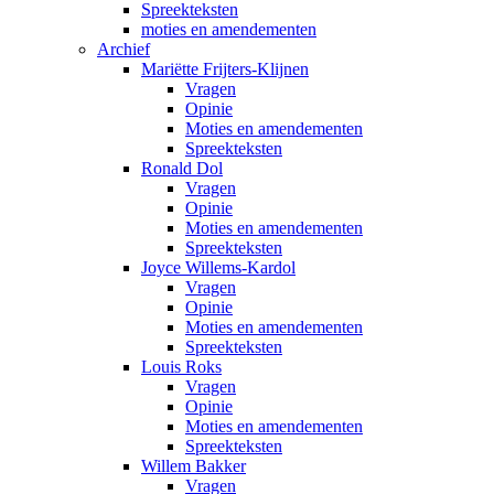
Spreekteksten
moties en amendementen
Archief
Mariëtte Frijters-Klijnen
Vragen
Opinie
Moties en amendementen
Spreekteksten
Ronald Dol
Vragen
Opinie
Moties en amendementen
Spreekteksten
Joyce Willems-Kardol
Vragen
Opinie
Moties en amendementen
Spreekteksten
Louis Roks
Vragen
Opinie
Moties en amendementen
Spreekteksten
Willem Bakker
Vragen