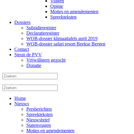
Vragen
Opinie
Moties en amendementen
Spreekteksten
Dossiers
Subsidieregister
Declaratieregister
WOB-dossier klimaattafels april 2019
WOB-dossier safari resort Beekse Bergen
Contact
Steun de PVV
Vrijwilligers gezocht
Donatie
Home
Nieuws
Persberichten
Spreekteksten
Nieuwsbrief
Statenvragen
Moties en amendementen