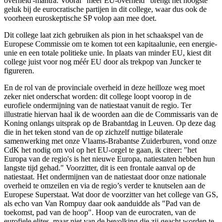
overheid'-mantra. Vooral “meer EU-overheid” brengt het hoogste
geluk bij de eurocratische partijen in dit college, waar dus ook de
voorheen euroskeptische SP volop aan mee doet.
Dit college laat zich gebruiken als pion in het schaakspel van de
Europese Commissie om te komen tot een kapitaalunie, een energie-
unie en een totale politieke unie. In plaats van minder EU, kiest dit
college juist voor nog méér EU door als trekpop van Juncker te
figureren.
En de rol van de provinciale overheid in deze heilloze weg moet
zeker niet onderschat worden: dit college loopt voorop in de
eurofiele ondermijning van de natiestaat vanuit de regio. Ter
illustratie hiervan haal ik de woorden aan die de Commissaris van de
Koning onlangs uitsprak op de Brabantdag in Leuven. Op deze dag
die in het teken stond van de op zichzelf nuttige bilaterale
samenwerking met onze Vlaams-Brabantse Zuiderburen, vond onze
CdK het nodig om vol op het EU-orgel te gaan, ik citeer: "het
Europa van de regio's is het nieuwe Europa, natiestaten hebben hun
langste tijd gehad." Voorzitter, dit is een frontale aanval op de
natiestaat. Het ondermijnen van de natiestaat door onze nationale
overheid te omzeilen en via de regio’s verder te knutselen aan de
Europese Superstaat. Wat door de voorzitter van het college van GS,
als echo van Van Rompuy daar ook aanduidde als "Pad van de
toekomst, pad van de hoop". Hoop van de eurocraten, van de
eurofiele elites, maar niet van de bevolking die zij geacht worden te