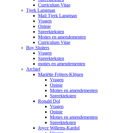
Curriculum Vitae
Tjerk Langman
Mail Tjerk Langman
Vragen
Opinie
Spreekteksten
Moties en amendementen
Curriculum Vitae
Boy Sluiters
Vragen
Spreekteksten
moties en amendementen
Archief
Mariëtte Frijters-Klijnen
Vragen
Opinie
Moties en amendementen
Spreekteksten
Ronald Dol
Vragen
Opinie
Moties en amendementen
Spreekteksten
Joyce Willems-Kardol