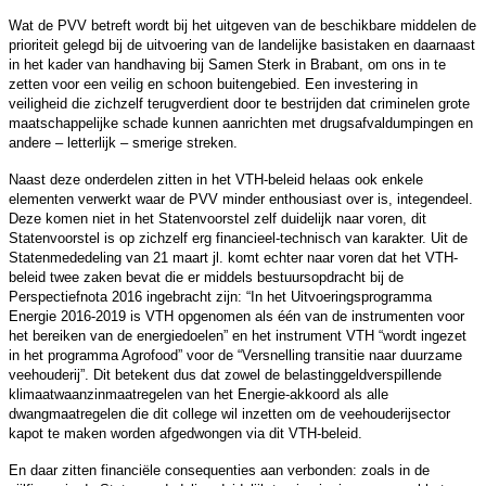
Wat de PVV betreft wordt bij het uitgeven van de beschikbare middelen de
prioriteit gelegd bij de uitvoering van de landelijke basistaken en daarnaast
in het kader van handhaving bij Samen Sterk in Brabant, om ons in te
zetten voor een veilig en schoon buitengebied. Een investering in
veiligheid die zichzelf terugverdient door te bestrijden dat criminelen grote
maatschappelijke schade kunnen aanrichten met drugsafvaldumpingen en
andere – letterlijk – smerige streken.
Naast deze onderdelen zitten in het VTH-beleid helaas ook enkele
elementen verwerkt waar de PVV minder enthousiast over is, integendeel.
Deze komen niet in het Statenvoorstel zelf duidelijk naar voren, dit
Statenvoorstel is op zichzelf erg financieel-technisch van karakter. Uit de
Statenmededeling van 21 maart jl. komt echter naar voren dat het VTH-
beleid twee zaken bevat die er middels bestuursopdracht bij de
Perspectiefnota 2016 ingebracht zijn: “In het Uitvoeringsprogramma
Energie 2016-2019 is VTH opgenomen als één van de instrumenten voor
het bereiken van de energiedoelen” en het instrument VTH “wordt ingezet
in het programma Agrofood” voor de “Versnelling transitie naar duurzame
veehouderij”. Dit betekent dus dat zowel de belastinggeldverspillende
klimaatwaanzinmaatregelen van het Energie-akkoord als alle
dwangmaatregelen die dit college wil inzetten om de veehouderijsector
kapot te maken worden afgedwongen via dit VTH-beleid.
En daar zitten financiële consequenties aan verbonden: zoals in de