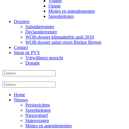
Vragen
Opinie
Moties en amendementen
Spreekteksten
Dossiers
Subsidieregister
Declaratieregister
WOB-dossier klimaattafels april 2019
WOB-dossier safari resort Beekse Bergen
Contact
Steun de PVV
Vrijwilligers gezocht
Donatie
Home
Nieuws
Persberichten
Spreekteksten
Nieuwsbrief
Statenvragen
Moties en amendementen