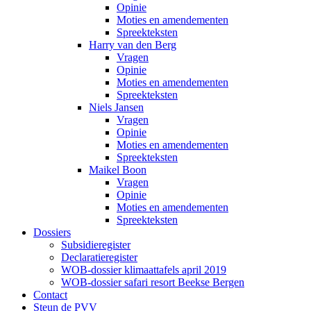
Opinie
Moties en amendementen
Spreekteksten
Harry van den Berg
Vragen
Opinie
Moties en amendementen
Spreekteksten
Niels Jansen
Vragen
Opinie
Moties en amendementen
Spreekteksten
Maikel Boon
Vragen
Opinie
Moties en amendementen
Spreekteksten
Dossiers
Subsidieregister
Declaratieregister
WOB-dossier klimaattafels april 2019
WOB-dossier safari resort Beekse Bergen
Contact
Steun de PVV