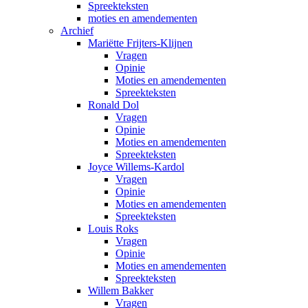
Spreekteksten
moties en amendementen
Archief
Mariëtte Frijters-Klijnen
Vragen
Opinie
Moties en amendementen
Spreekteksten
Ronald Dol
Vragen
Opinie
Moties en amendementen
Spreekteksten
Joyce Willems-Kardol
Vragen
Opinie
Moties en amendementen
Spreekteksten
Louis Roks
Vragen
Opinie
Moties en amendementen
Spreekteksten
Willem Bakker
Vragen