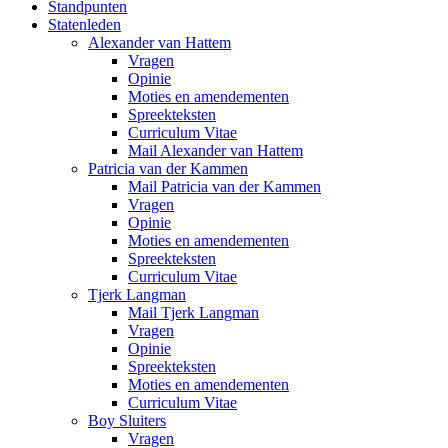
Standpunten
Statenleden
Alexander van Hattem
Vragen
Opinie
Moties en amendementen
Spreekteksten
Curriculum Vitae
Mail Alexander van Hattem
Patricia van der Kammen
Mail Patricia van der Kammen
Vragen
Opinie
Moties en amendementen
Spreekteksten
Curriculum Vitae
Tjerk Langman
Mail Tjerk Langman
Vragen
Opinie
Spreekteksten
Moties en amendementen
Curriculum Vitae
Boy Sluiters
Vragen