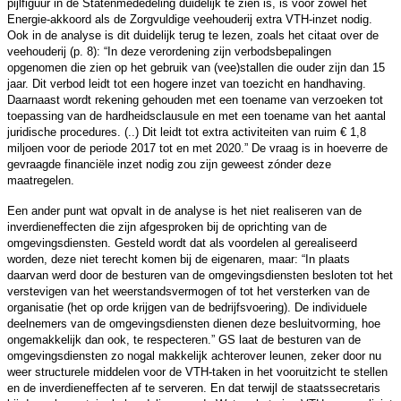
pijlfiguur in de Statenmededeling duidelijk te zien is, is voor zowel het
Energie-akkoord als de Zorgvuldige veehouderij extra VTH-inzet nodig.
Ook in de analyse is dit duidelijk terug te lezen, zoals het citaat over de
veehouderij (p. 8): “In deze verordening zijn verbodsbepalingen
opgenomen die zien op het gebruik van (vee)stallen die ouder zijn dan 15
jaar. Dit verbod leidt tot een hogere inzet van toezicht en handhaving.
Daarnaast wordt rekening gehouden met een toename van verzoeken tot
toepassing van de hardheidsclausule en met een toename van het aantal
juridische procedures. (..) Dit leidt tot extra activiteiten van ruim € 1,8
miljoen voor de periode 2017 tot en met 2020.” De vraag is in hoeverre de
gevraagde financiële inzet nodig zou zijn geweest zónder deze
maatregelen.
Een ander punt wat opvalt in de analyse is het niet realiseren van de
inverdieneffecten die zijn afgesproken bij de oprichting van de
omgevingsdiensten. Gesteld wordt dat als voordelen al gerealiseerd
worden, deze niet terecht komen bij de eigenaren, maar: “In plaats
daarvan werd door de besturen van de omgevingsdiensten besloten tot het
verstevigen van het weerstandsvermogen of tot het versterken van de
organisatie (het op orde krijgen van de bedrijfsvoering). De individuele
deelnemers van de omgevingsdiensten dienen deze besluitvorming, hoe
ongemakkelijk dan ook, te respecteren.” GS laat de besturen van de
omgevingsdiensten zo nogal makkelijk achterover leunen, zeker door nu
weer structurele middelen voor de VTH-taken in het vooruitzicht te stellen
en de inverdieneffecten af te serveren. En dat terwijl de staatssecretaris