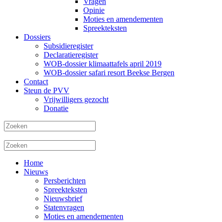
Vragen
Opinie
Moties en amendementen
Spreekteksten
Dossiers
Subsidieregister
Declaratieregister
WOB-dossier klimaattafels april 2019
WOB-dossier safari resort Beekse Bergen
Contact
Steun de PVV
Vrijwilligers gezocht
Donatie
Home
Nieuws
Persberichten
Spreekteksten
Nieuwsbrief
Statenvragen
Moties en amendementen