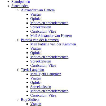
Standpunten
Statenleden
Alexander van Hattem
Vragen
Opinie
Moties en amendementen
Spreekteksten
Curriculum Vitae
Mail Alexander van Hattem
Patricia van der Kammen
Mail Patricia van der Kammen
Vragen
Opinie
Moties en amendementen
Spreekteksten
Curriculum Vitae
Tjerk Langman
Mail Tjerk Langman
Vragen
Opinie
Spreekteksten
Moties en amendementen
Curriculum Vitae
Boy Sluiters
Vragen