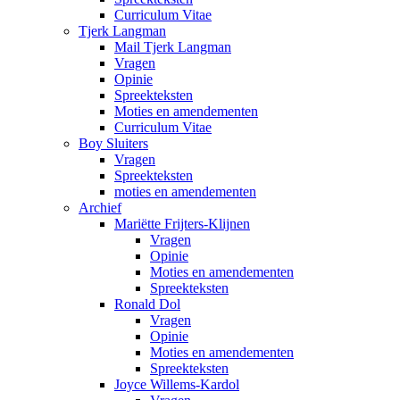
Curriculum Vitae
Tjerk Langman
Mail Tjerk Langman
Vragen
Opinie
Spreekteksten
Moties en amendementen
Curriculum Vitae
Boy Sluiters
Vragen
Spreekteksten
moties en amendementen
Archief
Mariëtte Frijters-Klijnen
Vragen
Opinie
Moties en amendementen
Spreekteksten
Ronald Dol
Vragen
Opinie
Moties en amendementen
Spreekteksten
Joyce Willems-Kardol