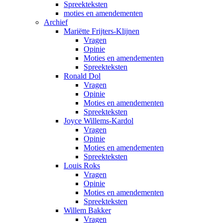
Spreekteksten
moties en amendementen
Archief
Mariëtte Frijters-Klijnen
Vragen
Opinie
Moties en amendementen
Spreekteksten
Ronald Dol
Vragen
Opinie
Moties en amendementen
Spreekteksten
Joyce Willems-Kardol
Vragen
Opinie
Moties en amendementen
Spreekteksten
Louis Roks
Vragen
Opinie
Moties en amendementen
Spreekteksten
Willem Bakker
Vragen