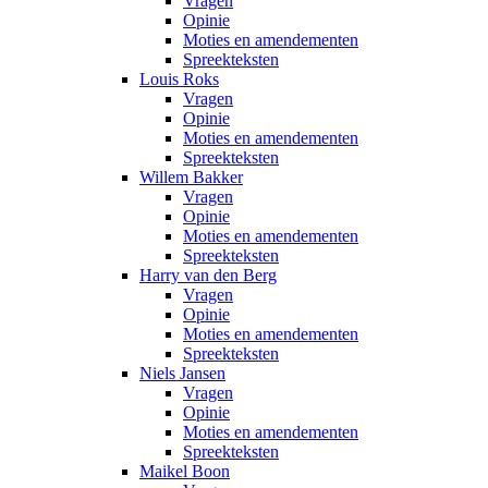
Vragen
Opinie
Moties en amendementen
Spreekteksten
Louis Roks
Vragen
Opinie
Moties en amendementen
Spreekteksten
Willem Bakker
Vragen
Opinie
Moties en amendementen
Spreekteksten
Harry van den Berg
Vragen
Opinie
Moties en amendementen
Spreekteksten
Niels Jansen
Vragen
Opinie
Moties en amendementen
Spreekteksten
Maikel Boon