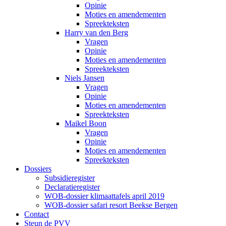
Opinie
Moties en amendementen
Spreekteksten
Harry van den Berg
Vragen
Opinie
Moties en amendementen
Spreekteksten
Niels Jansen
Vragen
Opinie
Moties en amendementen
Spreekteksten
Maikel Boon
Vragen
Opinie
Moties en amendementen
Spreekteksten
Dossiers
Subsidieregister
Declaratieregister
WOB-dossier klimaattafels april 2019
WOB-dossier safari resort Beekse Bergen
Contact
Steun de PVV