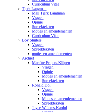
Curriculum Vitae
Tjerk Langman
Mail Tjerk Langman
Vragen
Opinie
Spreekteksten
Moties en amendementen
Curriculum Vitae
Boy Sluiters
Vragen
Spreekteksten
moties en amendementen
Archief
Mariëtte Frijters-Klijnen
Vragen
Opinie
Moties en amendementen
Spreekteksten
Ronald Dol
Vragen
Opinie
Moties en amendementen
Spreekteksten
Joyce Willems-Kardol