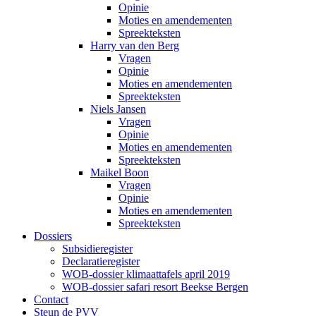
Opinie
Moties en amendementen
Spreekteksten
Harry van den Berg
Vragen
Opinie
Moties en amendementen
Spreekteksten
Niels Jansen
Vragen
Opinie
Moties en amendementen
Spreekteksten
Maikel Boon
Vragen
Opinie
Moties en amendementen
Spreekteksten
Dossiers
Subsidieregister
Declaratieregister
WOB-dossier klimaattafels april 2019
WOB-dossier safari resort Beekse Bergen
Contact
Steun de PVV