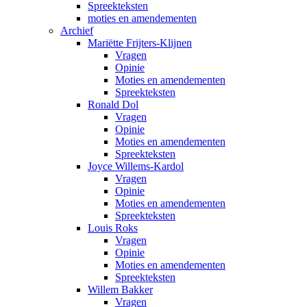
Spreekteksten
moties en amendementen
Archief
Mariëtte Frijters-Klijnen
Vragen
Opinie
Moties en amendementen
Spreekteksten
Ronald Dol
Vragen
Opinie
Moties en amendementen
Spreekteksten
Joyce Willems-Kardol
Vragen
Opinie
Moties en amendementen
Spreekteksten
Louis Roks
Vragen
Opinie
Moties en amendementen
Spreekteksten
Willem Bakker
Vragen