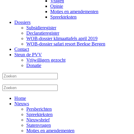
Vragen
Opinie
Moties en amendementen
Spreekteksten
Dossiers
Subsidieregister
Declaratieregister
WOB-dossier klimaattafels april 2019
WOB-dossier safari resort Beekse Bergen
Contact
Steun de PVV
Vrijwilligers gezocht
Donatie
Home
Nieuws
Persberichten
Spreekteksten
Nieuwsbrief
Statenvragen
Moties en amendementen