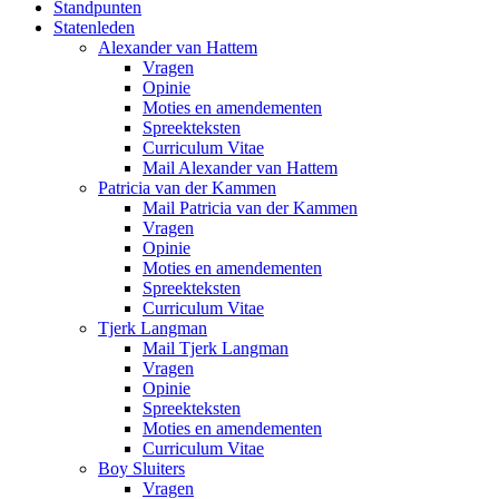
Standpunten
Statenleden
Alexander van Hattem
Vragen
Opinie
Moties en amendementen
Spreekteksten
Curriculum Vitae
Mail Alexander van Hattem
Patricia van der Kammen
Mail Patricia van der Kammen
Vragen
Opinie
Moties en amendementen
Spreekteksten
Curriculum Vitae
Tjerk Langman
Mail Tjerk Langman
Vragen
Opinie
Spreekteksten
Moties en amendementen
Curriculum Vitae
Boy Sluiters
Vragen